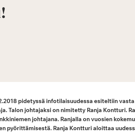
!
2018 pidetyssä infotilaisuudessa esiteltiin vasta
a. Talon johtajaksi on nimitetty Ranja Kontturi. 
kkiniemen johtajana. Ranjalla on vuosien kokemus
en pyörittämisestä. Ranja Kontturi aloittaa uudess