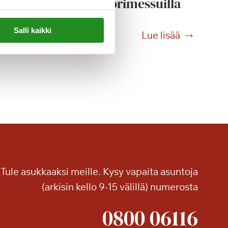
Tammilinnan Seniorimessuilla
Salli kaikki
T
Lue lisää
a
n
g
o
n
t
u
n
n
e
Tule asukkaaksi meille. Kysy vapaita asuntoja
l
(arkisin kello 9-15 välillä) numerosta
m
a
0800 06116
a
S