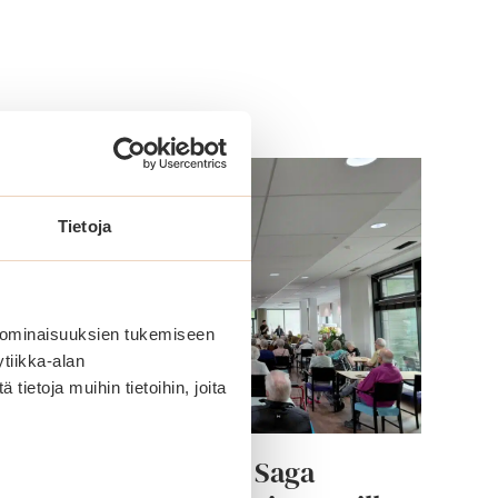
Tietoja
 ominaisuuksien tukemiseen
tiikka-alan
ietoja muihin tietoihin, joita
Tangon tunnelmaa Saga