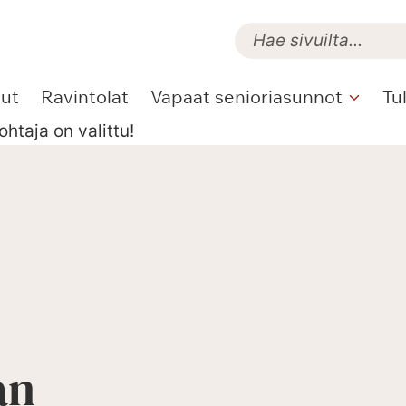
lut
Ravintolat
Vapaat senioriasunnot
Tu
htaja on valittu!
an