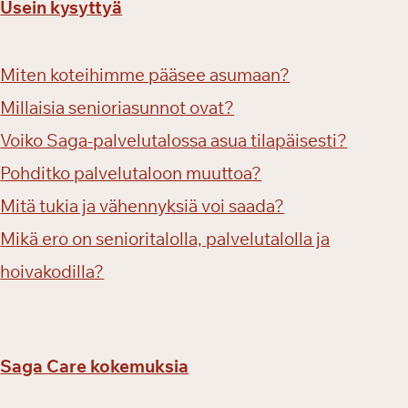
Usein kysyttyä
o
r
i
Miten koteihimme pääsee asumaan?
m
Millaisia senioriasunnot ovat?
e
s
Voiko Saga-palvelutalossa asua tilapäisesti?
s
Pohditko palvelutaloon muuttoa?
u
i
Mitä tukia ja vähennyksiä voi saada?
l
Mikä ero on senioritalolla, palvelutalolla ja
l
a
hoivakodilla?
Saga Care kokemuksia