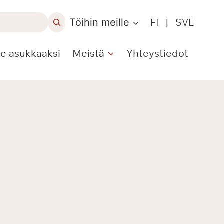
Töihin meille
FI
|
SVE
le asukkaaksi
Meistä
Yhteystiedot