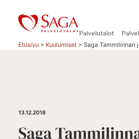
Siirry
sisältöön
Palvelutalot
Palve
Etusivu
>
Kuulumiset
>
Saga Tammilinnan jo
13.12.2018
Saga Tammilinn