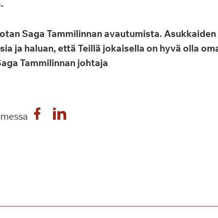
.
otan Saga Tammilinnan avautumista. Asukkaiden 
a ja haluan, että Teillä jokaisella on hyvä olla o
 Saga Tammilinnan johtaja
omessa