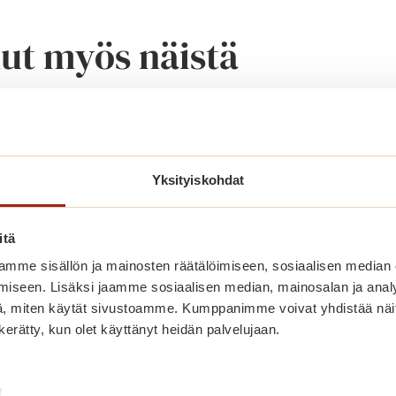
nut myös näistä
Yksityiskohdat
itä
mme sisällön ja mainosten räätälöimiseen, sosiaalisen median
iseen. Lisäksi jaamme sosiaalisen median, mainosalan ja analy
, miten käytät sivustoamme. Kumppanimme voivat yhdistää näitä t
n kerätty, kun olet käyttänyt heidän palvelujaan.
Olisiko tässä uusi kotisi?
/