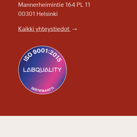
Mannerheimintie 164 PL 11
a
g
00301 Helsinki
a
Kaikki yhteystiedot
T
a
m
m
i
l
i
n
n
a
s
s
a