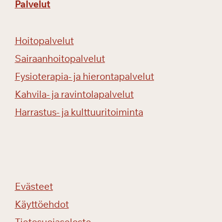
Palvelut
Hoitopalvelut
Sairaanhoitopalvelut
Fysioterapia- ja hierontapalvelut
Kahvila- ja ravintolapalvelut
Harrastus- ja kulttuuritoiminta
Evästeet
Käyttöehdot