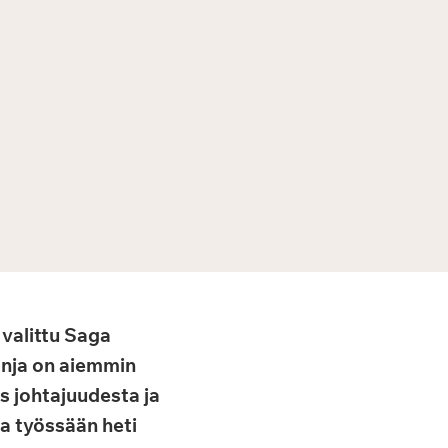
 valittu Saga
Ranja on aiemmin
 johtajuudesta ja
a työssään heti