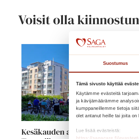
Voisit olla kiinnostu
Suostumus
Tämä sivusto käyttää eväste
Käytämme evästeitä tarjoama
ja kävijämäärämme analysoim
kumppaneillemme tietoja siitä
olet antanut heille tai joita o
Kesäkauden avaus Saga
Lue lisää evästeistä:
https://sagacare.fi/evasteet