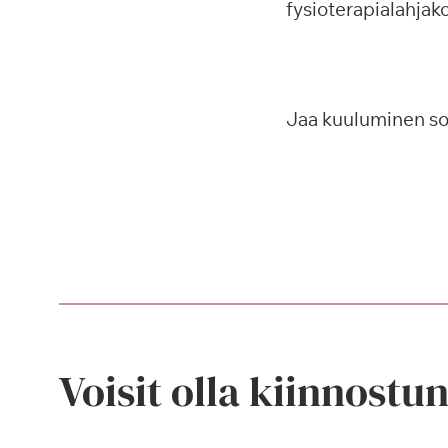
fysioterapialahjak
Jaa kuuluminen s
Voisit olla kiinnostu