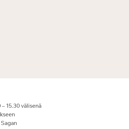
 – 15.30 välisenä
ukseen
a Sagan