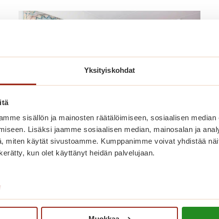
Yksityiskohdat
itä
mme sisällön ja mainosten räätälöimiseen, sosiaalisen median
iseen. Lisäksi jaamme sosiaalisen median, mainosalan ja analy
, miten käytät sivustoamme. Kumppanimme voivat yhdistää näitä t
Olisiko tässä uusi kotisi?
n kerätty, kun olet käyttänyt heidän palvelujaan.
Talossamme on nyt vapaana kaunis asunto
seitsemännestä kerroksesta. Katso
/
lisätiedot alta ja tule tutustumaan!
O
Lue lisää
Muokkaa