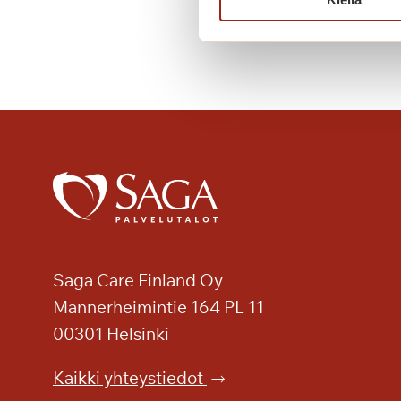
ä
k
a
u
d
e
n
a
v
a
u
s
Saga Care Finland Oy
S
Mannerheimintie 164 PL 11
a
g
00301 Helsinki
a
Kaikki yhteystiedot
T
a