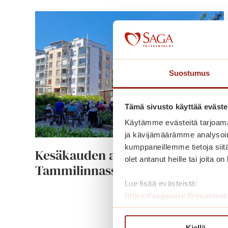
Suostumus
Tämä sivusto käyttää eväste
Käytämme evästeitä tarjoama
ja kävijämäärämme analysoim
kumppaneillemme tietoja siitä
Kesäkauden avaus Saga
olet antanut heille tai joita o
Tammilinnassa
Lue lisää evästeistä:
https://sagacare.fi/evasteet
K
Lue lisää
e
s
Kiellä