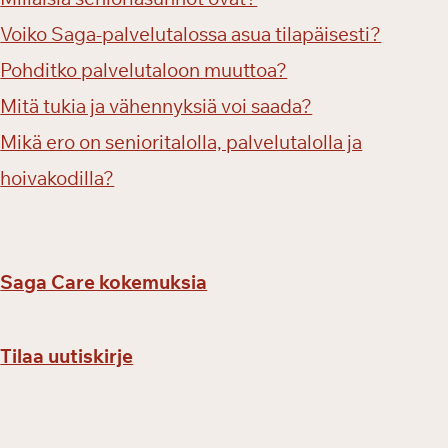
e
s
Voiko Saga-palvelutalossa asua tilapäisesti?
s
Pohditko palvelutaloon muuttoa?
u
i
Mitä tukia ja vähennyksiä voi saada?
l
Mikä ero on senioritalolla, palvelutalolla ja
l
a
hoivakodilla?
Saga Care kokemuksia
Tilaa uutiskirje