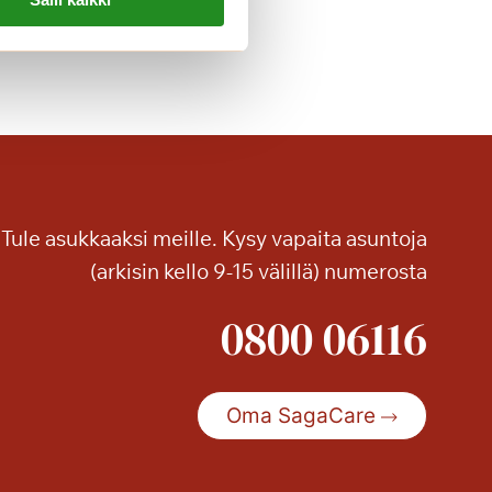
g
o
n
t
u
n
n
e
Tule asukkaaksi meille. Kysy vapaita asuntoja
l
(arkisin kello 9-15 välillä) numerosta
m
a
0800 06116
a
S
a
g
Oma SagaCare
a
T
a