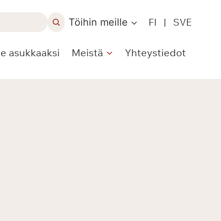
Töihin meille
FI
|
SVE
le asukkaaksi
Meistä
Yhteystiedot