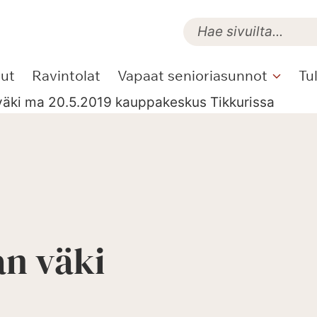
lut
Ravintolat
Vapaat senioriasunnot
Tu
äki ma 20.5.2019 kauppakeskus Tikkurissa
n väki