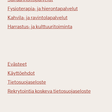
Fysioterapia- ja hierontapalvelut
Kahvila- ja ravintolapalvelut
Harrastus- ja kulttuuritoiminta
Evästeet
Käyttöehdot
Tietosuojaseloste
Rekrytointia koskeva tietosuojaseloste