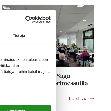
Tietoja
 ominaisuuksien tukemiseen
tiikka-alan
ietoja muihin tietoihin, joita
Tangon tunnelmaa Saga
Tammilinnan Seniorimessuilla
T
Lue lisää
a
n
Salli kaikki