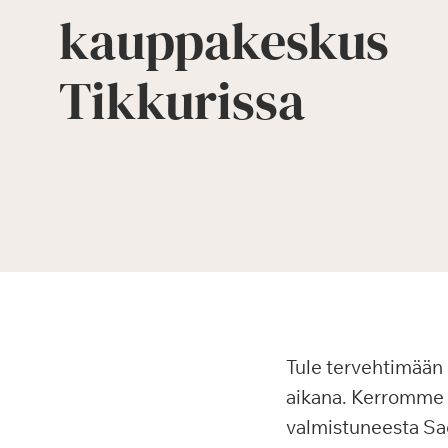
kauppakeskus
Tikkurissa
Tule tervehtimään 
aikana. Kerromme u
valmistuneesta Sag