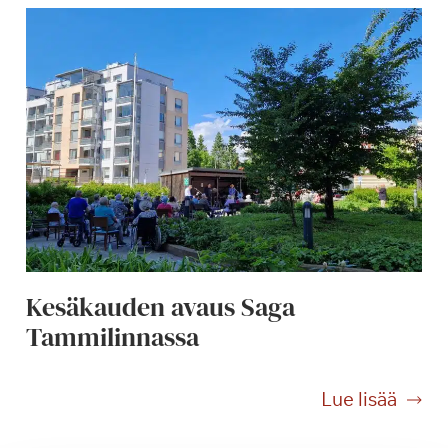
Kesäkauden avaus Saga
Tammilinnassa
K
Lue lisää
e
s