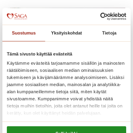
ä
k
a
u
Suostumus
Yksityiskohdat
Tietoja
d
e
n
Tämä sivusto käyttää evästeitä
a
Käytämme evästeitä tarjoamamme sisällön ja mainosten
v
räätälöimiseen, sosiaalisen median ominaisuuksien
a
tukemiseen ja kävijämäärämme analysoimiseen. Lisäksi
u
jaamme sosiaalisen median, mainosalan ja analytiikka-
s
alan kumppaneillemme tietoja siitä, miten käytät
Olisiko tässä uusi kotisi?
S
sivustoamme. Kumppanimme voivat yhdistää näitä
a
tietoja muihin tietoihin, joita olet antanut heille tai joita on
Talossamme on nyt vapaana kaunis asunto
g
kerätty, kun olet käyttänyt heidän palvelujaan.
seitsemännestä kerroksesta. Katso lisätiedot
a
alta ja tule tutustumaan!
T
Lue lisää evästeistä: