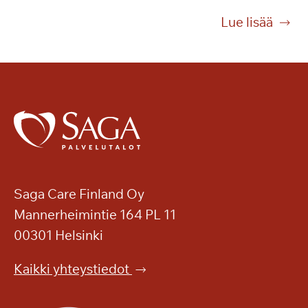
t
T
Lue lisää
i
a
s
n
i
g
?
o
n
t
u
n
n
e
Saga Care Finland Oy
l
Mannerheimintie 164 PL 11
m
00301 Helsinki
a
a
Kaikki yhteystiedot
S
a