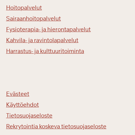
Hoitopalvelut
Sairaanhoitopalvelut
Fysioterapia- ja hierontapalvelut
Kahvila- ja ravintolapalvelut
Harrastus- ja kulttuuritoiminta
Evästeet
Käyttöehdot
Tietosuojaseloste
Rekrytointia koskeva tietosuojaseloste