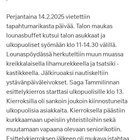
Perjantaina 14.2.2025 vietettiin
tapahtumarikasta päivää. Talon maukas
lounasbuffet kutsui talon asukkaat ja
ulkopuoliset syömään klo 11-14.30 välillä.
Lounaspöydässä herkuteltiin muun muassa
kreikkalaisella lihamurekkeella ja tsatsiki -
kastikkeella. Jälkiruoaksi nautiskeltiin
ystävänpäiväleivokset. Saga Tammilinnan
esittelykierros starttasi ulkopuolisille klo 13.
Kierroksilla oli sankoin joukoin kiinnostuneita
ulkopuolisia asiakkaita. Kierroksella päästiin
kurkkaamaan upeisiin yhteistiloihin sekä
muutamaan vapaana olevaan seniorikotiin.
Esittelykierroksen jälkeen oli mukava istahtaa