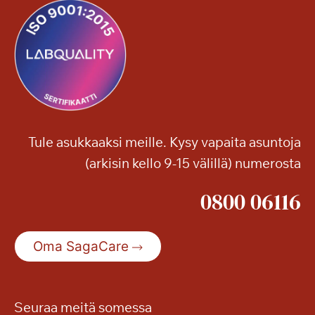
g
a
T
a
m
m
i
l
Tule asukkaaksi meille. Kysy vapaita asuntoja
i
(arkisin kello 9-15 välillä) numerosta
n
n
0800 06116
a
n
S
Oma SagaCare
e
n
i
o
Seuraa meitä somessa