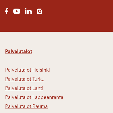
r
i
m
e
s
s
u
i
Palvelutalot
l
l
a
Palvelutalot Helsinki
Palvelutalot Turku
Palvelutalot Lahti
Palvelutalot Lappeenranta
Palvelutalot Rauma