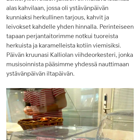
alas kahvilaan, jossa oli ystävänpäivän
kunniaksi herkullinen tarjous, kahvit ja
leivokset kahdelle yhden hinnalla. Perinteiseen
tapaan perjantaitorimme notkui tuoreista
herkuista ja karamelleista kotiin viemisiksi.
Päivän kruunasi Kalliolan viihdeorkesteri, jonka
musisoinnista pääsimme yhdessä nauttimaan
ystävänpäivän iltapäivän.