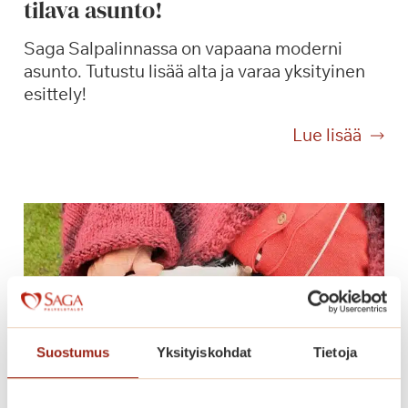
tilava asunto!
s
e
Saga Salpalinnassa on vapaana moderni
r
asunto. Tutustu lisää alta ja varaa yksityinen
t
esittely!
t
i
O
Lue lisää
!
l
i
s
i
k
o
t
ä
s
Suostumus
Yksityiskohdat
Tietoja
s
ä
t