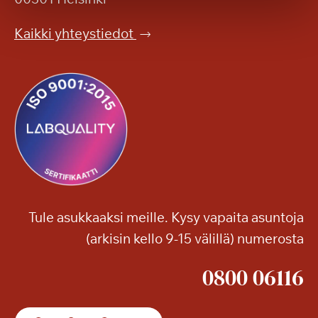
n
l
a
a
Kaikki yhteystiedot
t
h
i
d
l
u
a
t
v
t
a
i
a
v
s
a
u
t
n
t
Tule asukkaaksi meille. Kysy vapaita asuntoja
o
(arkisin kello 9-15 välillä) numerosta
!
0800 06116