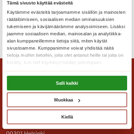
Tämä sivusto käyttää evästeitä
u
Käytämme evästeitä tarjoamamme sisällön ja mainosten
l
Eläinvieraat ilahduttivat
räätälöimiseen, sosiaalisen median ominaisuuksien
e
tukemiseen ja kävijämäärämme analysoimiseen. Lisäksi
v
jaamme sosiaalisen median, mainosalan ja analytiikka-
a
E
Lue lisää
alan kumppaneillemme tietoja siitä, miten käytät
k
l
sivustoamme. Kumppanimme voivat yhdistää näitä
o
ä
tietoja muihin tietoihin, joita olet antanut heille tai joita on
t
i
kerätty, kun olet käyttänyt heidän palvelujaan.
i
n
s
v
Lue lisää evästeistä:
i
Salli kaikki
https://sagacare.fi/evasteet/
i
?
e
V
r
Muokkaa
a
a
p
a
Saga Care Finland Oy
Kiellä
a
t
Mannerheimintie 164 PL 11
a
i
00301 Helsinki