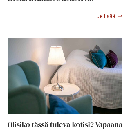
K
Lue lisää
e
s
ä
n
h
e
l
m
a
s
s
a
k
o
Olisiko tässä tuleva kotisi? Vapaana
n