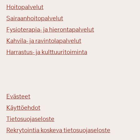
Hoitopalvelut
Sairaanhoitopalvelut
Fysioterapia- ja hierontapalvelut
Kahvila- ja ravintolapalvelut
Harrastus- ja kulttuuritoiminta
Evästeet
Käyttöehdot
Tietosuojaseloste
Rekrytointia koskeva tietosuojaseloste