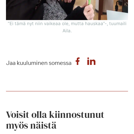
”Ei tämä nyt niin vaikeaa ole, mutta hauskaa”-, tuumaili
Aila.
Jaa kuuluminen somessa
Voisit olla kiinnostunut
myös näistä