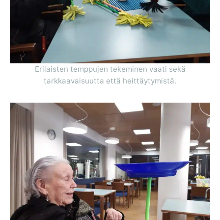
Erilaisten temppujen tekeminen vaati sekä
tarkkaavaisuutta että heittäytymistä.