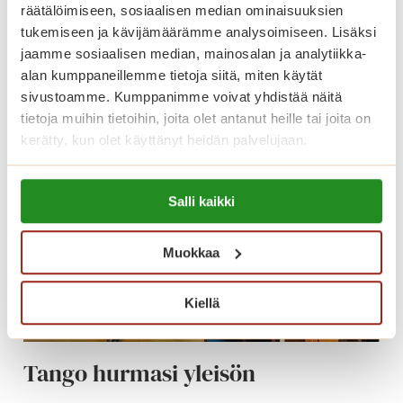
räätälöimiseen, sosiaalisen median ominaisuuksien
tukemiseen ja kävijämäärämme analysoimiseen. Lisäksi
O
Lue lisää
jaamme sosiaalisen median, mainosalan ja analytiikka-
l
alan kumppaneillemme tietoja siitä, miten käytät
i
sivustoamme. Kumppanimme voivat yhdistää näitä
s
tietoja muihin tietoihin, joita olet antanut heille tai joita on
i
kerätty, kun olet käyttänyt heidän palvelujaan.
k
o
Lue lisää evästeistä:
u
Salli kaikki
https://sagacare.fi/evasteet/
u
s
Muokkaa
i
k
o
Kiellä
t
i
Tango hurmasi yleisön
s
i