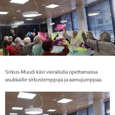
Sirkus-Muudi kävi vierailulla opettamassa
asukkaille sirkustemppuja ja aamujumppaa.