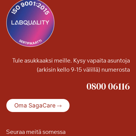
ö
ä
n
?
Tule asukkaaksi meille. Kysy vapaita asuntoja
(arkisin kello 9-15 välillä) numerosta
0800 06116
Oma SagaCare
Seuraa meitä somessa