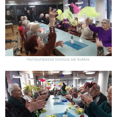
Huivijumpassa luovuus sai kukkia.