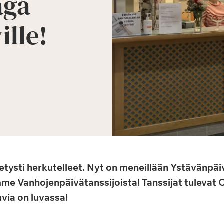
aga
ille!
tysti herkutelleet. Nyt on meneillään Ystävänpäi
e Vanhojenpäivätanssijoista! Tanssijat tulevat 
uvia on luvassa!