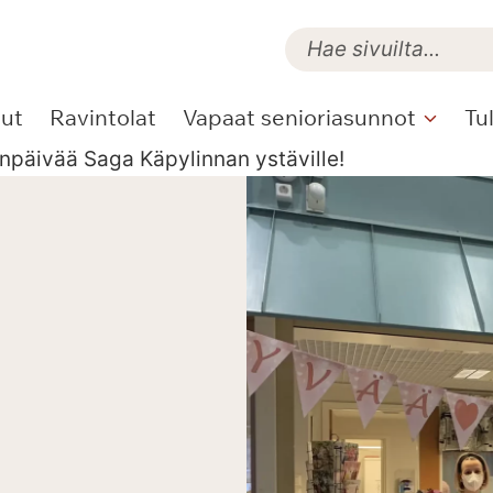
lut
Ravintolat
Vapaat senioriasunnot
Tu
npäivää Saga Käpylinnan ystäville!