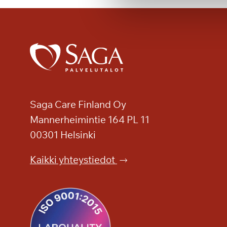
a
m
u
s
i
k
a
a
l
Saga Care Finland Oy
e
Mannerheimintie 164 PL 11
j
00301 Helsinki
a
Kaikki yhteystiedot