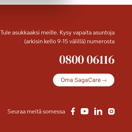
n
e
a
Tule asukkaaksi meille. Kysy vapaita asuntoja
(arkisin kello 9-15 välillä) numerosta
0800 06116
Oma SagaCare
Seuraa meitä somessa