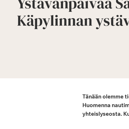
Ystävänpäivää S
Käpylinnan ystäv
Tänään olemme tie
Huomenna nautimm
yhteislyseosta. K