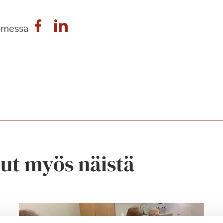
omessa
nut myös näistä