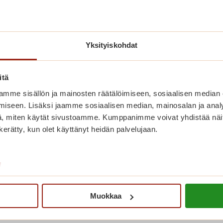
Yksityiskohdat
itä
mme sisällön ja mainosten räätälöimiseen, sosiaalisen median
iseen. Lisäksi jaamme sosiaalisen median, mainosalan ja analy
Bingon numerot herättävät
, miten käytät sivustoamme. Kumppanimme voivat yhdistää näitä t
n kerätty, kun olet käyttänyt heidän palvelujaan.
muistot eloon
B
Lue lisää
/
i
n
Muokkaa
g
o