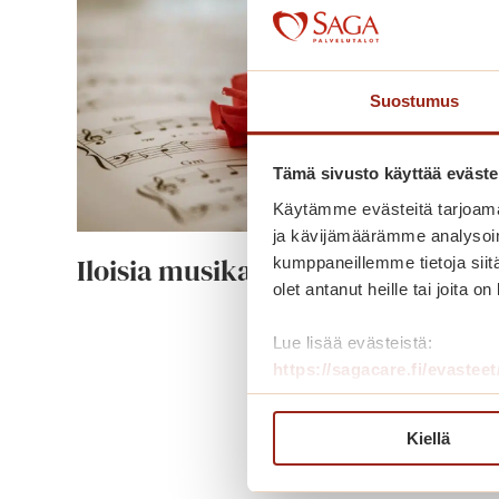
Suostumus
Tämä sivusto käyttää eväste
Käytämme evästeitä tarjoama
ja kävijämäärämme analysoim
Iloisia musikaaleja
kumppaneillemme tietoja siitä
olet antanut heille tai joita o
I
Lue lisää
Lue lisää evästeistä:
l
https://sagacare.fi/evasteet
o
i
Kiellä
s
i