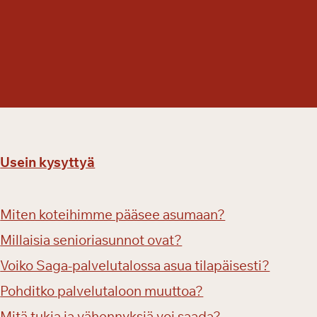
Usein kysyttyä
Miten koteihimme pääsee asumaan?
Millaisia senioriasunnot ovat?
Voiko Saga-palvelutalossa asua tilapäisesti?
Pohditko palvelutaloon muuttoa?
Mitä tukia ja vähennyksiä voi saada?