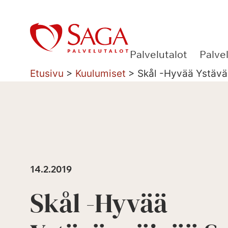
Siirry
sisältöön
Palvelutalot
Palve
Etusivu
>
Kuulumiset
>
Skål -Hyvää Ystävä
14.2.2019
Skål -Hyvää