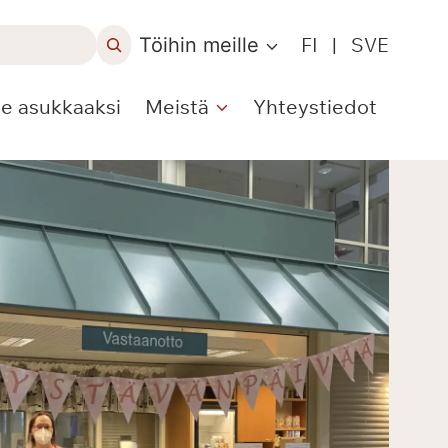
Töihin meille
FI
|
SVE
le asukkaaksi
Meistä
Yhteystiedot