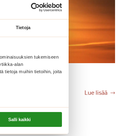
Tietoja
 ominaisuuksien tukemiseen
tiikka-alan
Lomaonnea
ietoja muihin tietoihin, joita
L
Lue lisää
o
m
a
Salli kaikki
o
n