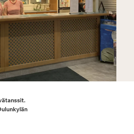
vätanssit.
Oulunkylän