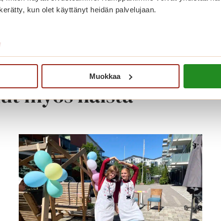
n kerätty, kun olet käyttänyt heidän palvelujaan.
/
Muokkaa
nut myös näistä