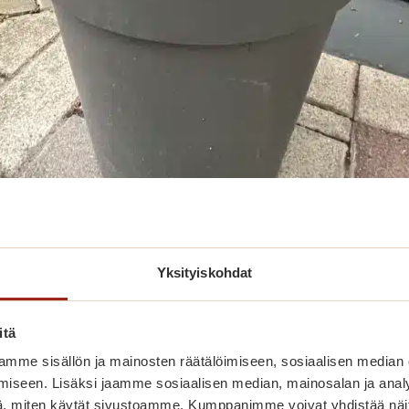
Yksityiskohdat
itä
omessa
mme sisällön ja mainosten räätälöimiseen, sosiaalisen median
iseen. Lisäksi jaamme sosiaalisen median, mainosalan ja analy
, miten käytät sivustoamme. Kumppanimme voivat yhdistää näitä t