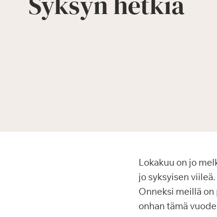
Syksyn hetkiä
Lokakuu on jo melke
jo syksyisen viileä
Onneksi meillä on 
onhan tämä vuodenai