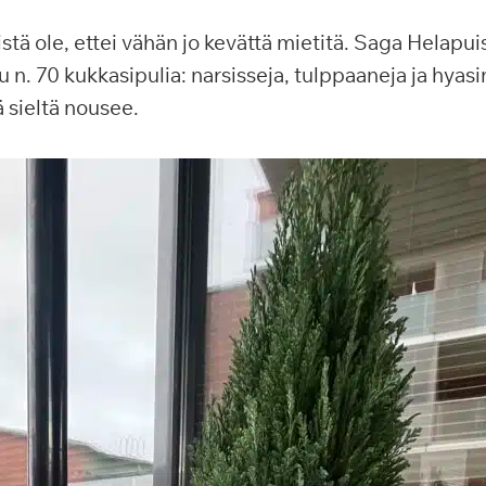
istä ole, ettei vähän jo kevättä mietitä. Saga Helapui
u n. 70 kukkasipulia: narsisseja, tulppaaneja ja hyasi
ä sieltä nousee.