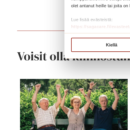
olet antanut heille tai joita o
Lue lisää evästeistä:
https://sagacare.fi/evasteet
Kiellä
Voisit olla kiinnostu