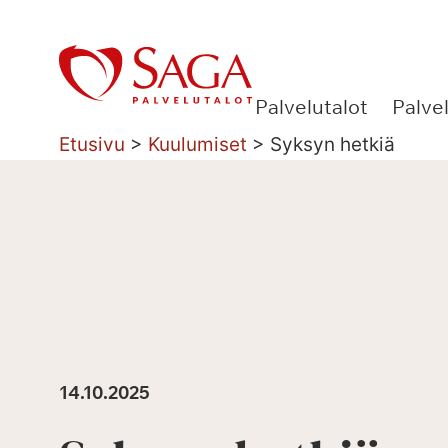
Siirry
sisältöön
Palvelutalot
Palve
Etusivu
>
Kuulumiset
>
Syksyn hetkiä
14.10.2025