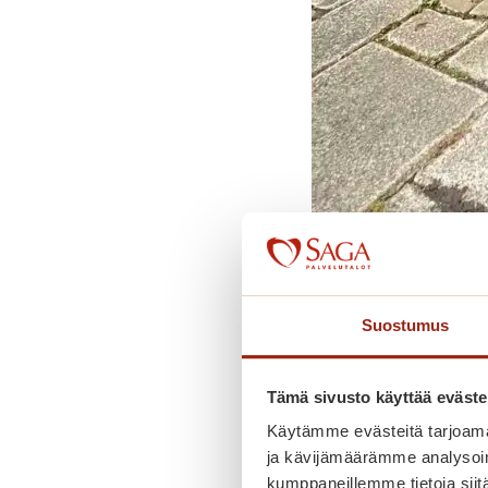
Suostumus
Tämä sivusto käyttää eväste
Jaa kuuluminen s
Käytämme evästeitä tarjoama
ja kävijämäärämme analysoim
kumppaneillemme tietoja siitä