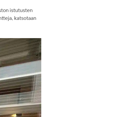
ston istutusten
ntteja, katsotaan