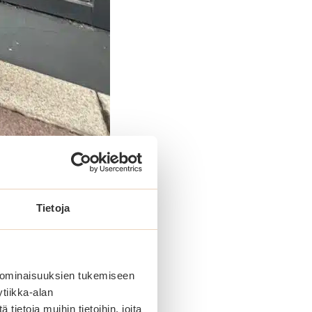
Tietoja
 ominaisuuksien tukemiseen
tiikka-alan
ietoja muihin tietoihin, joita