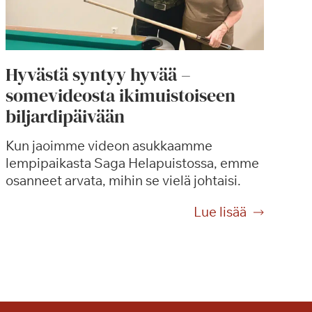
Hyvästä syntyy hyvää –
somevideosta ikimuistoiseen
biljardipäivään
Kun jaoimme videon asukkaamme
lempipaikasta Saga Helapuistossa, emme
osanneet arvata, mihin se vielä johtaisi.
H
Lue lisää
y
v
ä
s
t