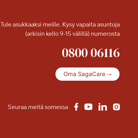
ä
s
y
Tule asukkaaksi meille. Kysy vapaita asuntoja
n
t
(arkisin kello 9-15 välillä) numerosta
y
0800 06116
y
h
y
v
Oma SagaCare
ä
ä
–
s
Seuraa meitä somessa
o
m
e
v