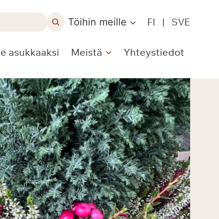
Töihin meille
FI
|
SVE
le asukkaaksi
Meistä
Yhteystiedot