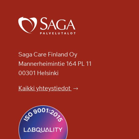
l
a
p
u
i
s
t
Saga Care Finland Oy
o
n
Mannerheimintie 164 PL 11
t
00301 Helsinki
a
r
Kaikki yhteystiedot
j
o
u
s
–
m