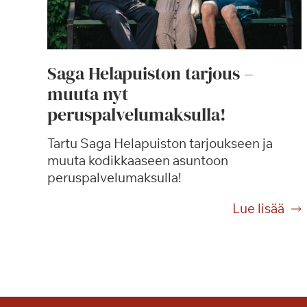
Saga Helapuiston tarjous –
muuta nyt
peruspalvelumaksulla!
Tartu Saga Helapuiston tarjoukseen ja
muuta kodikkaaseen asuntoon
peruspalvelumaksulla!
S
Lue lisää
a
g
a
H
e