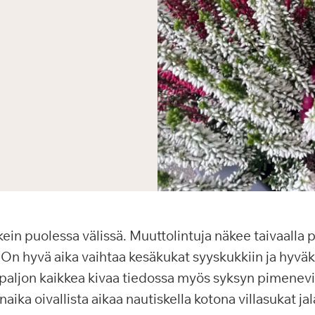
in puolessa välissä. Muuttolintuja näkee taivaalla pä
. On hyvä aika vaihtaa kesäkukat syyskukkiin ja hyväks
paljon kaikkea kivaa tiedossa myös syksyn pimenevii
ka oivallista aikaa nautiskella kotona villasukat jal