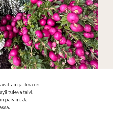
ivittäin ja ilma on
yä tuleva talvi.
n päiviin. Ja
assa.