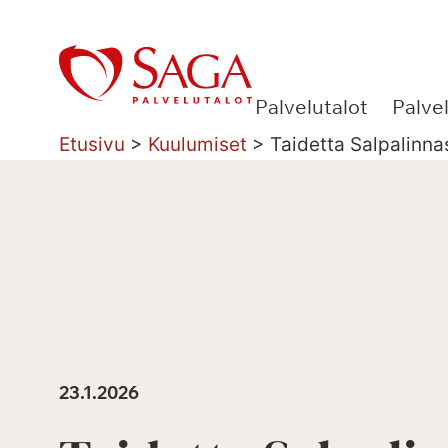
Siirry
sisältöön
Palvelutalot
Palve
Etusivu
>
Kuulumiset
>
Taidetta Salpalinna
23.1.2026