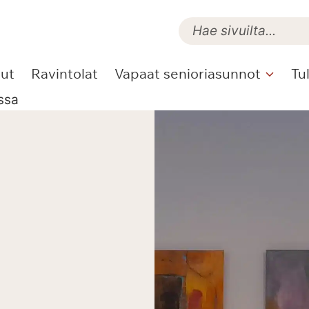
lut
Ravintolat
Vapaat senioriasunnot
Tu
ssa