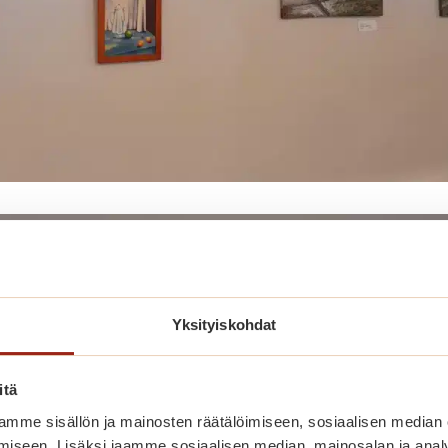
Yksityiskohdat
itä
mme sisällön ja mainosten räätälöimiseen, sosiaalisen median
iseen. Lisäksi jaamme sosiaalisen median, mainosalan ja analy