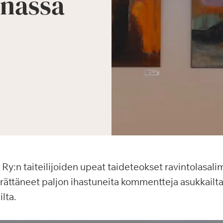
nnassa
 Ry:n taiteilijoiden upeat taideteokset ravintolasali
erättäneet paljon ihastuneita kommentteja asukkail
ilta.