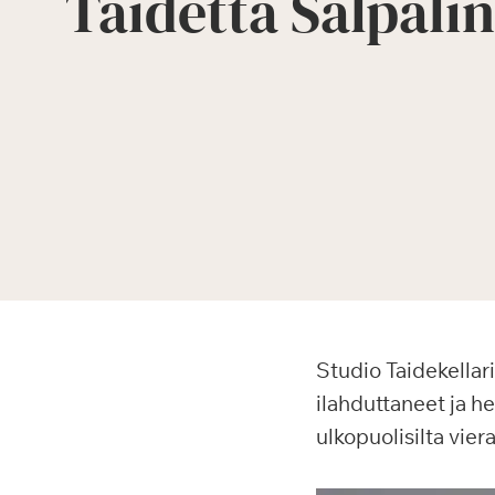
Taidetta Salpali
Studio Taidekellari
ilahduttaneet ja h
ulkopuolisilta viera