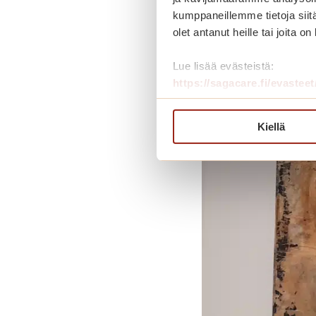
kumppaneillemme tietoja siitä
olet antanut heille tai joita o
Lue lisää evästeistä:
https://sagacare.fi/evasteet
Kiellä