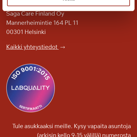
e
a
n
s
Saga Care Finland Oy
k
i
Mannerheimintie 164 PL 11
e
y
00301 Helsinki
s
l
k
e
Kaikki yhteystiedot
e
i
l
s
l
ö
ä
n
?
Tule asukkaaksi meille. Kysy vapaita asuntoja
(arkisin kello 9-15 välillä) numerosta