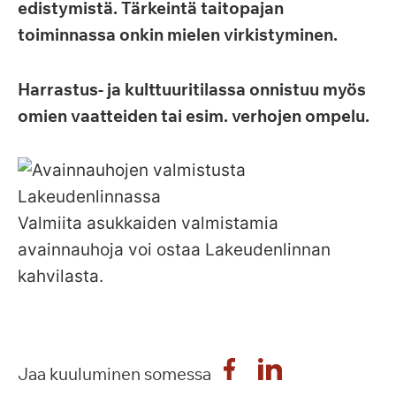
edistymistä. Tärkeintä taitopajan
toiminnassa onkin mielen virkistyminen.
Harrastus- ja kulttuuritilassa onnistuu myös
omien vaatteiden tai esim. verhojen ompelu.
Valmiita asukkaiden valmistamia
avainnauhoja voi ostaa Lakeudenlinnan
kahvilasta.
Jaa kuuluminen somessa