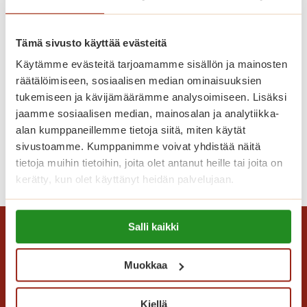
u
s
i
Tämä sivusto käyttää evästeitä
k
Käytämme evästeitä tarjoamamme sisällön ja mainosten
o
räätälöimiseen, sosiaalisen median ominaisuuksien
t
tukemiseen ja kävijämäärämme analysoimiseen. Lisäksi
i
jaamme sosiaalisen median, mainosalan ja analytiikka-
Tango hurmasi yleisön
s
alan kumppaneillemme tietoja siitä, miten käytät
i
sivustoamme. Kumppanimme voivat yhdistää näitä
p
T
tietoja muihin tietoihin, joita olet antanut heille tai joita on
Lue lisää
a
kerätty, kun olet käyttänyt heidän palvelujaan.
a
l
n
v
Lue lisää evästeistä:
g
e
Salli kaikki
https://sagacare.fi/evasteet/
o
l
h
u
Muokkaa
u
i
r
d
m
Kiellä