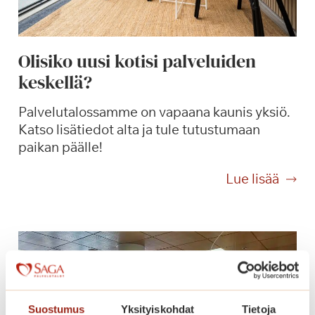
k
i
i
Olisiko uusi kotisi palveluiden
t
keskellä?
o
s
Palvelutalossamme on vapaana kaunis yksiö.
!
Katso lisätiedot alta ja tule tutustumaan
paikan päälle!
O
Lue lisää
l
i
s
i
k
o
u
Suostumus
Yksityiskohdat
Tietoja