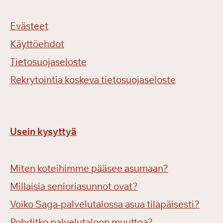
Evästeet
Käyttöehdot
Tietosuojaseloste
Rekrytointia koskeva tietosuojaseloste
Usein kysyttyä
Miten koteihimme pääsee asumaan?
Millaisia senioriasunnot ovat?
Voiko Saga-palvelutalossa asua tilapäisesti?
Pohditko palvelutaloon muuttoa?