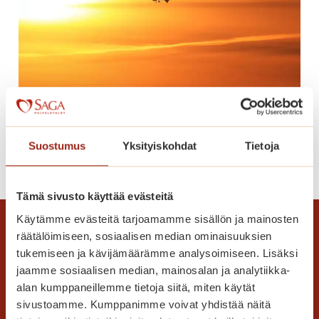
e
r
o
t
h
e
Lomaonnea
r
ä
Suostumus
Yksityiskohdat
Tietoja
t
L
Lue lisää
t
o
ä
m
Tämä sivusto käyttää evästeitä
v
a
ä
Käytämme evästeitä tarjoamamme sisällön ja mainosten
o
t
räätälöimiseen, sosiaalisen median ominaisuuksien
n
tukemiseen ja kävijämäärämme analysoimiseen. Lisäksi
m
n
jaamme sosiaalisen median, mainosalan ja analytiikka-
u
e
alan kumppaneillemme tietoja siitä, miten käytät
i
a
sivustoamme. Kumppanimme voivat yhdistää näitä
s