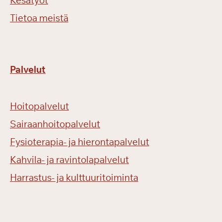
Kesätyöt
Tietoa meistä
Palvelut
Hoitopalvelut
Sairaanhoitopalvelut
Fysioterapia- ja hierontapalvelut
Kahvila- ja ravintolapalvelut
Harrastus- ja kulttuuritoiminta