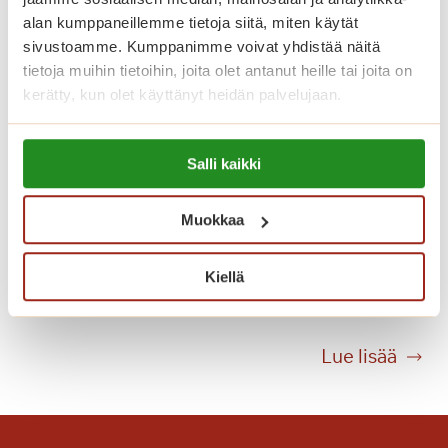
i
alan kumppaneillemme tietoja siitä, miten käytät
k
sivustoamme. Kumppanimme voivat yhdistää näitä
o
tietoja muihin tietoihin, joita olet antanut heille tai joita on
u
kerätty, kun olet käyttänyt heidän palvelujaan.
u
s
Lue lisää evästeistä:
Salli kaikki
i
https://sagacare.fi/evasteet/
k
o
Muokkaa
t
i
Kiellä
Tango hurmasi yleisön
s
i
p
T
Lue lisää
a
a
l
n
v
g
e