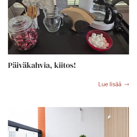
Päiväkahvia, kiitos!
P
Lue lisää
ä
i
v
ä
k
a