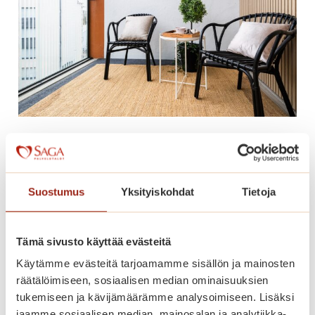
h
v
i
a
,
k
i
i
Olisiko uusi kotisi palveluiden
t
keskellä?
o
s
Palvelutalossamme on vapaana kaunis yksiö.
Suostumus
Yksityiskohdat
Tietoja
!
Katso lisätiedot alta ja tule tutustumaan
paikan päälle!
Tämä sivusto käyttää evästeitä
O
Lue lisää
Käytämme evästeitä tarjoamamme sisällön ja mainosten
l
räätälöimiseen, sosiaalisen median ominaisuuksien
i
tukemiseen ja kävijämäärämme analysoimiseen. Lisäksi
s
jaamme sosiaalisen median, mainosalan ja analytiikka-