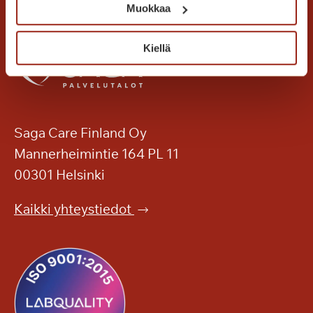
g
Muokkaa
?
o
n
Kiellä
t
u
n
n
e
Saga Care Finland Oy
l
Mannerheimintie 164 PL 11
m
00301 Helsinki
a
a
Kaikki yhteystiedot
S
a
g
a
T
a