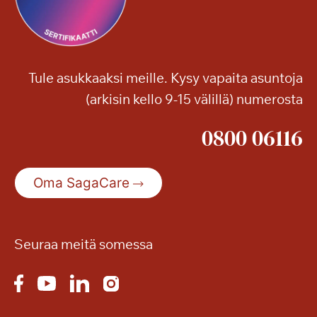
m
m
i
l
Tule asukkaaksi meille. Kysy vapaita asuntoja
i
(arkisin kello 9-15 välillä) numerosta
n
n
0800 06116
a
n
S
Oma SagaCare
e
n
i
o
Seuraa meitä somessa
r
i
m
e