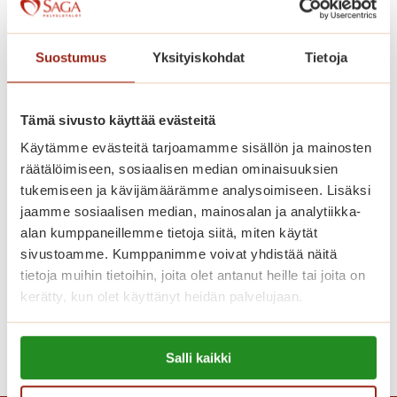
l
i
i
k
n
Suostumus
Yksityiskohdat
Tietoja
o
n
t
a
ä
s
Tämä sivusto käyttää evästeitä
s
s
Käytämme evästeitä tarjoamamme sisällön ja mainosten
s
a
räätälöimiseen, sosiaalisen median ominaisuuksien
ä
tukemiseen ja kävijämäärämme analysoimiseen. Lisäksi
u
jaamme sosiaalisen median, mainosalan ja analytiikka-
u
alan kumppaneillemme tietoja siitä, miten käytät
s
Tangon tunnelmaa Saga
sivustoamme. Kumppanimme voivat yhdistää näitä
i
tietoja muihin tietoihin, joita olet antanut heille tai joita on
Tammilinnan Seniorimessuilla
k
kerätty, kun olet käyttänyt heidän palvelujaan.
o
t
Lue lisää evästeistä:
T
Lue lisää
i
Salli kaikki
https://sagacare.fi/evasteet/
a
s
n
i