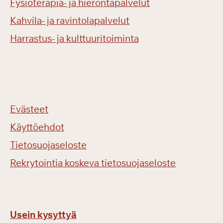
Fysioterapia- ja hierontapalvelut
Kahvila- ja ravintolapalvelut
Harrastus- ja kulttuuritoiminta
Evästeet
Käyttöehdot
Tietosuojaseloste
Rekrytointia koskeva tietosuojaseloste
Usein kysyttyä