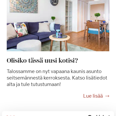
u
d
e
n
a
v
a
u
s
Olisiko tässä uusi kotisi?
S
a
Talossamme on nyt vapaana kaunis asunto
g
seitsemännestä kerroksesta. Katso lisätiedot
a
alta ja tule tutustumaan!
T
a
O
Lue lisää
m
l
m
i
i
s