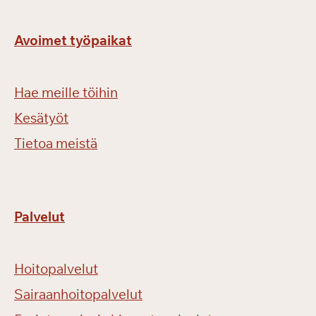
Avoimet työpaikat
Hae meille töihin
Kesätyöt
Tietoa meistä
Palvelut
Hoitopalvelut
Sairaanhoitopalvelut