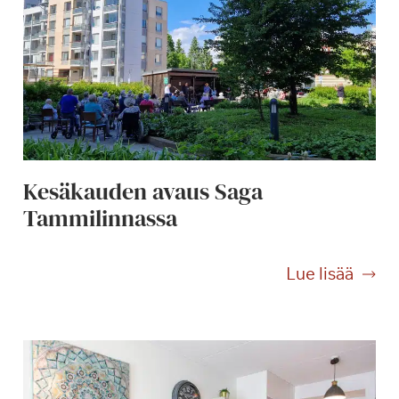
Kesäkauden avaus Saga
Tammilinnassa
K
Lue lisää
e
s
ä
k
a