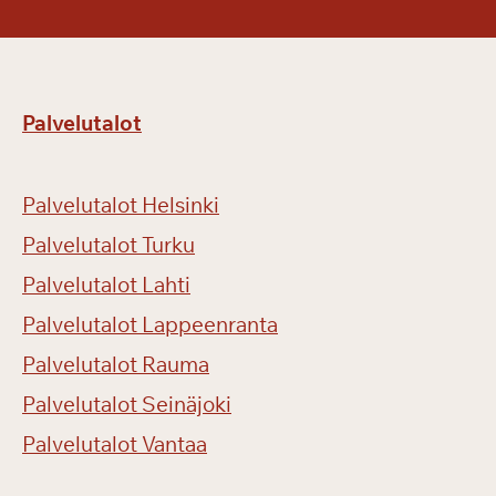
s
s
u
i
Palvelutalot
l
l
a
Palvelutalot Helsinki
Palvelutalot Turku
Palvelutalot Lahti
Palvelutalot Lappeenranta
Palvelutalot Rauma
Palvelutalot Seinäjoki
Palvelutalot Vantaa