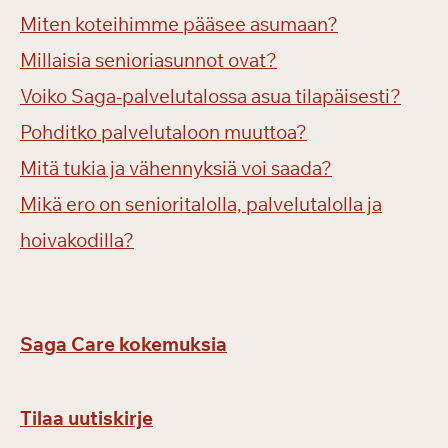
Miten koteihimme pääsee asumaan?
Millaisia senioriasunnot ovat?
Voiko Saga-palvelutalossa asua tilapäisesti?
Pohditko palvelutaloon muuttoa?
Mitä tukia ja vähennyksiä voi saada?
Mikä ero on senioritalolla, palvelutalolla ja
hoivakodilla?
Saga Care kokemuksia
Tilaa uutiskirje