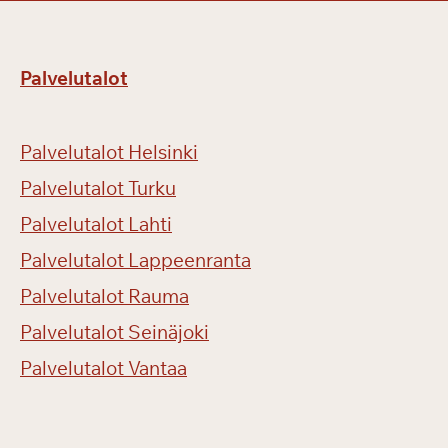
l
u
m
Palvelutalot
a
k
s
Palvelutalot Helsinki
u
l
Palvelutalot Turku
l
Palvelutalot Lahti
a
Palvelutalot Lappeenranta
!
Palvelutalot Rauma
Palvelutalot Seinäjoki
Palvelutalot Vantaa