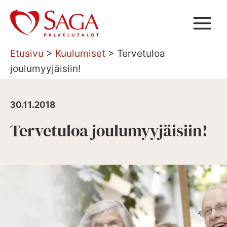
Siirry
sisältöön
Etusivu
>
Kuulumiset
>
Tervetuloa
joulumyyjäisiin!
30.11.2018
Tervetuloa joulumyyjäisiin!