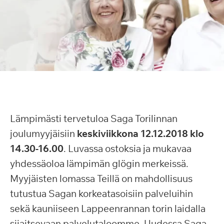
Lämpimästi tervetuloa Saga Torilinnan
joulumyyjäisiin
keskiviikkona 12.12.2018 klo
14.30-16.00
. Luvassa ostoksia ja mukavaa
yhdessäoloa lämpimän glögin merkeissä.
Myyjäisten lomassa Teillä on mahdollisuus
tutustua Sagan korkeatasoisiin palveluihin
sekä kauniiseen Lappeenrannan torin laidalla
sijaitsevaan palvelutaloomme. Uudessa Saga