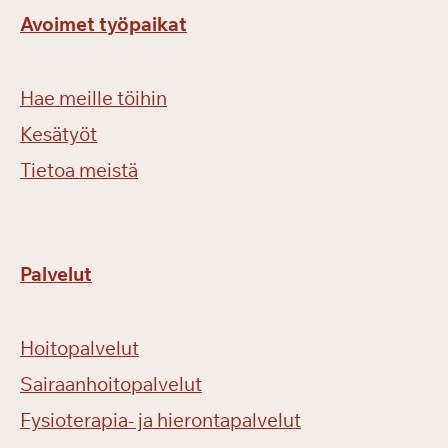
Avoimet työpaikat
Hae meille töihin
Kesätyöt
Tietoa meistä
Palvelut
Hoitopalvelut
Sairaanhoitopalvelut
Fysioterapia- ja hierontapalvelut