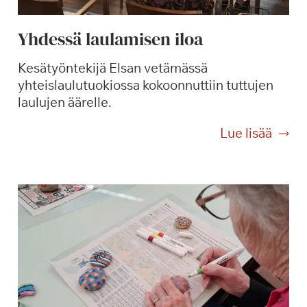
Yhdessä laulamisen iloa
Kesätyöntekijä Elsan vetämässä
yhteislaulutuokiossa kokoonnuttiin tuttujen
laulujen äärelle.
Y
Lue lisää
h
d
e
s
s
ä
l
a
u
l