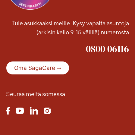
m
u
u
Tule asukkaaksi meille. Kysy vapaita asuntoja
t
(arkisin kello 9-15 välillä) numerosta
a
n
0800 06116
y
t
p
Oma SagaCare
e
r
u
s
Seuraa meitä somessa
p
a
l
v
e