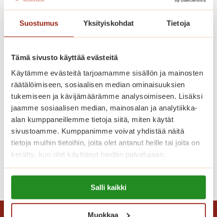
s
-
Suostumus
Yksityiskohdat
Tietoja
k
i
v
Tämä sivusto käyttää evästeitä
e
Käytämme evästeitä tarjoamamme sisällön ja mainosten
t
räätälöimiseen, sosiaalisen median ominaisuuksien
Saga Torilinnan tarjous – muuta
i
tukemiseen ja kävijämäärämme analysoimiseen. Lisäksi
nyt peruspalvelumaksulla!
l
jaamme sosiaalisen median, mainosalan ja analytiikka-
a
alan kumppaneillemme tietoja siitä, miten käytät
Tartu Saga Torilinnan tarjoukseen ja muuta
h
sivustoamme. Kumppanimme voivat yhdistää näitä
kodikkaaseen asuntoon
d
tietoja muihin tietoihin, joita olet antanut heille tai joita on
peruspalvelumaksulla!
u
kerätty, kun olet käyttänyt heidän palvelujaan.
t
S
Lue lisää
t
Lue lisää evästeistä:
a
a
Salli kaikki
https://sagacare.fi/evasteet/
g
v
a
a
Muokkaa