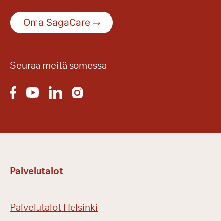
a
k
Oma SagaCare
e
s
ä
n
Seuraa meitä somessa
r
e
t
k
i
ä
Palvelutalot
Palvelutalot Helsinki