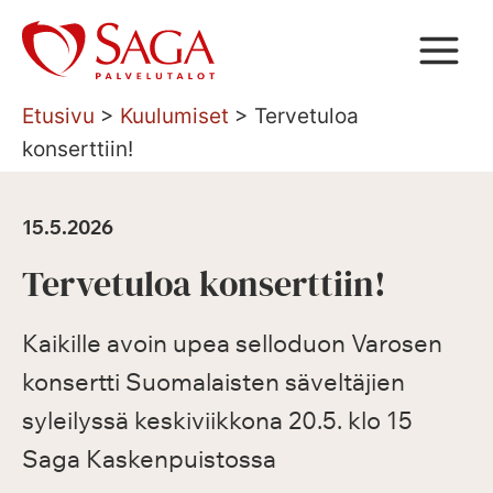
Siirry
sisältöön
Etusivu
>
Kuulumiset
>
Tervetuloa
konserttiin!
15.5.2026
Tervetuloa konserttiin!
Kaikille avoin upea selloduon Varosen
konsertti Suomalaisten säveltäjien
syleilyssä keskiviikkona 20.5. klo 15
Saga Kaskenpuistossa