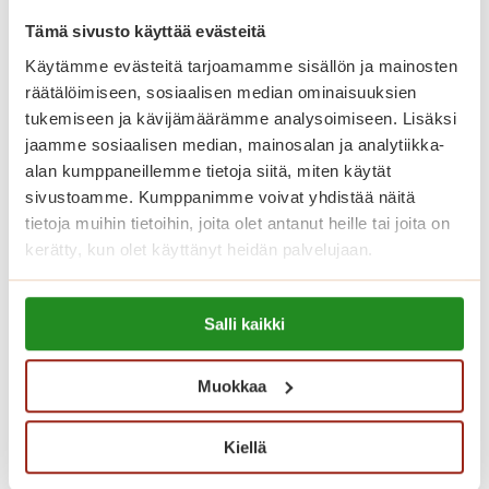
s
M
Tämä sivusto käyttää evästeitä
Lue lisää
a
u
Käytämme evästeitä tarjoamamme sisällön ja mainosten
j
u
räätälöimiseen, sosiaalisen median ominaisuuksien
a
t
tukemiseen ja kävijämäärämme analysoimiseen. Lisäksi
L
a
jaamme sosiaalisen median, mainosalan ja analytiikka-
e
n
alan kumppaneillemme tietoja siitä, miten käytät
C
y
sivustoamme. Kumppanimme voivat yhdistää näitä
a
t
tietoja muihin tietoihin, joita olet antanut heille tai joita on
n
p
kerätty, kun olet käyttänyt heidän palvelujaan.
z
e
o
Lue lisää evästeistä:
r
n
Salli kaikki
https://sagacare.fi/evasteet/
u
i
s
S
p
Muokkaa
e
a
m
Taidetta, joka herää eloon ja muita
l
Kiellä
p
kesän retkiä
v
r