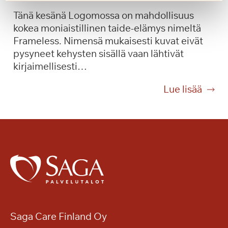
e
e
Tänä kesänä Logomossa on mahdollisuus
l
v
kokea moniaistillinen taide-elämys nimeltä
u
e
Frameless. Nimensä mukaisesti kuvat eivät
m
r
pysyneet kehysten sisällä vaan lähtivät
a
d
kirjaimellisesti…
k
i
s
-
T
Lue lisää
u
k
a
l
o
i
l
n
d
a
s
e
S
e
t
a
r
t
g
t
a
a
t
,
K
i
j
a
o
Saga Care Finland Oy
s