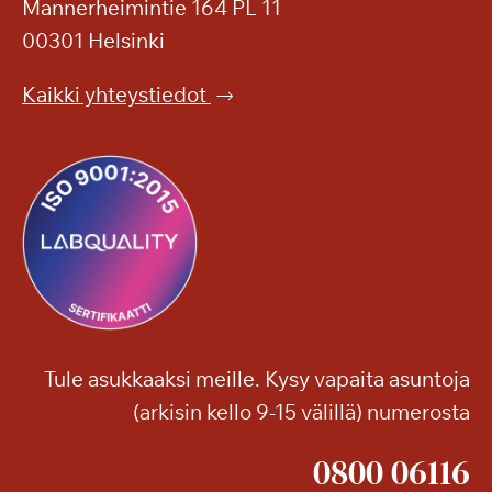
k
Mannerheimintie 164 PL 11
k
a
e
00301 Helsinki
h
n
e
p
Kaikki yhteystiedot
r
u
ä
i
ä
s
e
t
l
o
o
o
o
n
n
!
j
a
Tule asukkaaksi meille. Kysy vapaita asuntoja
m
(arkisin kello 9-15 välillä) numerosta
u
i
0800 06116
t