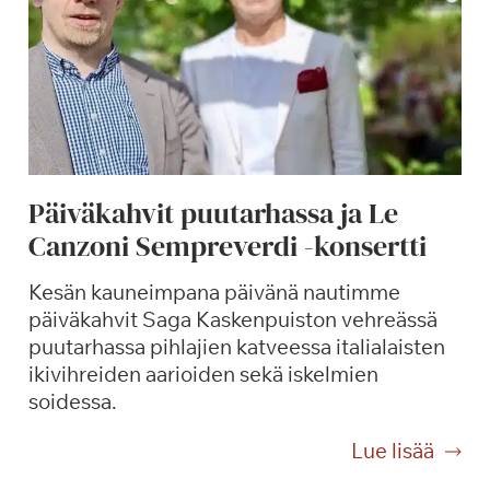
Päiväkahvit puutarhassa ja Le
Canzoni Sempreverdi -konsertti
Kesän kauneimpana päivänä nautimme
päiväkahvit Saga Kaskenpuiston vehreässä
puutarhassa pihlajien katveessa italialaisten
ikivihreiden aarioiden sekä iskelmien
soidessa.
P
Lue lisää
ä