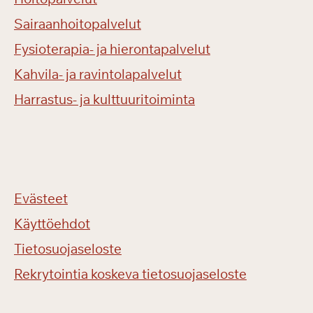
Sairaanhoitopalvelut
Fysioterapia- ja hierontapalvelut
Kahvila- ja ravintolapalvelut
Harrastus- ja kulttuuritoiminta
Evästeet
Käyttöehdot
Tietosuojaseloste
Rekrytointia koskeva tietosuojaseloste