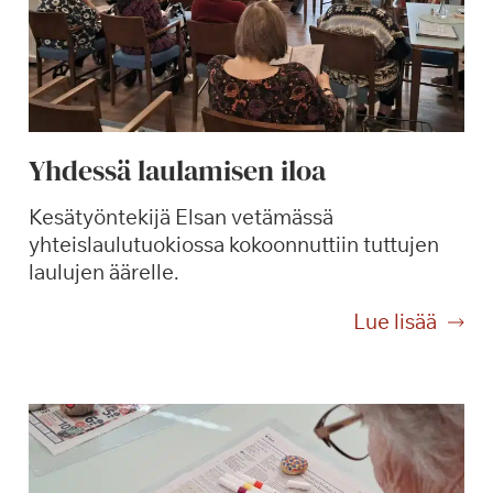
Yhdessä laulamisen iloa
Kesätyöntekijä Elsan vetämässä
yhteislaulutuokiossa kokoonnuttiin tuttujen
laulujen äärelle.
Y
Lue lisää
h
d
e
s
s
ä