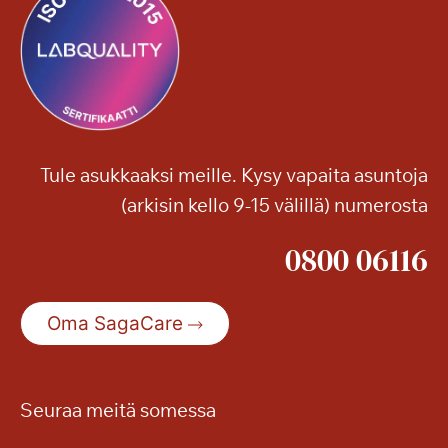
o
ä
u
j
s
ä
–
ä
m
u
u
Tule asukkaaksi meille. Kysy vapaita asuntoja
t
(arkisin kello 9-15 välillä) numerosta
a
n
0800 06116
y
t
p
Oma SagaCare
e
r
u
s
Seuraa meitä somessa
p