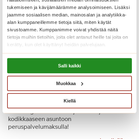
t
tukemiseen ja kävijämäärämme analysoimiseen. Lisäksi
o
jaamme sosiaalisen median, mainosalan ja analytiikka-
n
alan kumppaneillemme tietoja siitä, miten käytät
e
sivustoamme. Kumppanimme voivat yhdistää näitä
s
tietoja muihin tietoihin, joita olet antanut heille tai joita on
-
kerätty, kun olet käyttänyt heidän palvelujaan.
k
i
Lue lisää evästeistä:
v
Salli kaikki
https://sagacare.fi/evasteet/
e
t
Muokkaa
Saga Torilinnan tarjous – muuta
i
nyt peruspalvelumaksulla!
l
Kiellä
a
Tartu Saga Torilinnan tarjoukseen ja muuta
h
kodikkaaseen asuntoon
d
peruspalvelumaksulla!
u
t