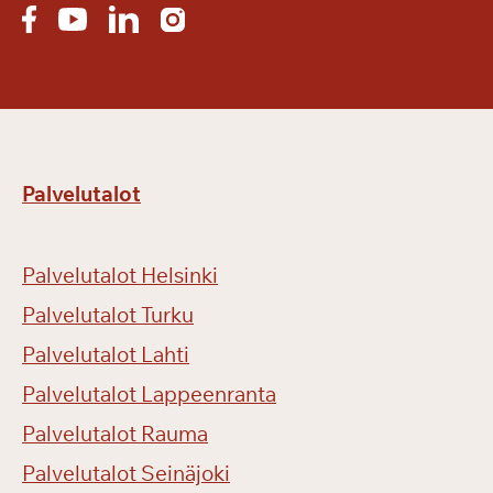
a
l
v
e
l
u
m
Palvelutalot
a
k
s
Palvelutalot Helsinki
u
l
Palvelutalot Turku
l
Palvelutalot Lahti
a
Palvelutalot Lappeenranta
!
Palvelutalot Rauma
Palvelutalot Seinäjoki