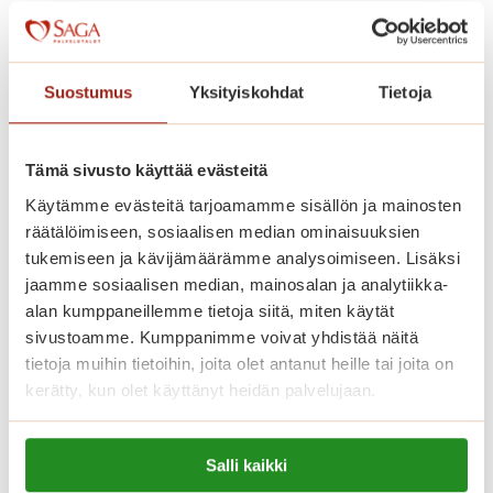
s
ä
ä
i
j
v
a
Suostumus
Yksityiskohdat
Tietoja
i
t
l
k
l
Tämä sivusto käyttää evästeitä
u
e
u
Käytämme evästeitä tarjoamamme sisällön ja mainosten
S
räätälöimiseen, sosiaalisen median ominaisuuksien
a
tukemiseen ja kävijämäärämme analysoimiseen. Lisäksi
g
jaamme sosiaalisen median, mainosalan ja analytiikka-
a
alan kumppaneillemme tietoja siitä, miten käytät
sivustoamme. Kumppanimme voivat yhdistää näitä
K
Tikanheittoa Saga
tietoja muihin tietoihin, joita olet antanut heille tai joita on
a
kerätty, kun olet käyttänyt heidän palvelujaan.
Kanalinrannassa
n
a
Lue lisää evästeistä:
l
T
Salli kaikki
Lue lisää
https://sagacare.fi/evasteet/
i