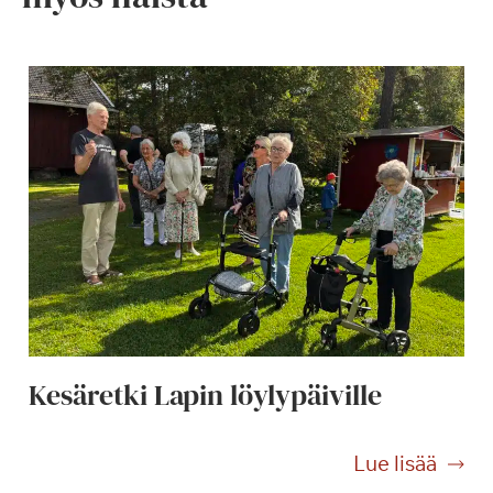
Kesäretki Lapin löylypäiville
K
Lue lisää
e