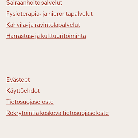
Sairaanhoitopalvelut
Fysioterapia- ja hierontapalvelut
Kahvila- ja ravintolapalvelut
Harrastus- ja kulttuuritoiminta
Evästeet
Käyttöehdot
Tietosuojaseloste
Rekrytointia koskeva tietosuojaseloste