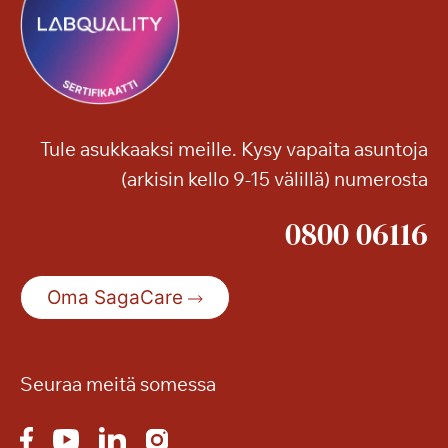
a
l
i
n
r
a
Tule asukkaaksi meille. Kysy vapaita asuntoja
n
(arkisin kello 9-15 välillä) numerosta
n
a
0800 06116
s
s
a
Oma SagaCare
Seuraa meitä somessa