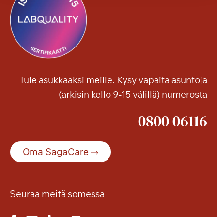
a
l
i
n
r
a
Tule asukkaaksi meille. Kysy vapaita asuntoja
n
(arkisin kello 9-15 välillä) numerosta
n
a
0800 06116
s
s
a
Oma SagaCare
Seuraa meitä somessa