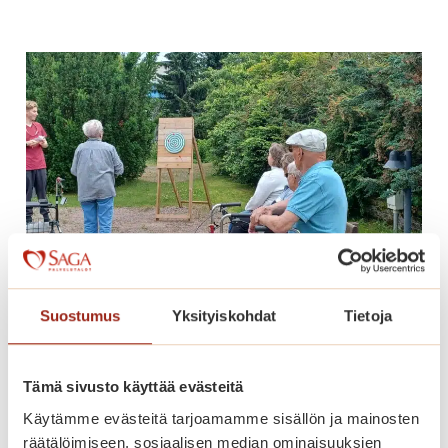
e
p
s
ä
ä
i
j
v
a
i
t
l
k
l
u
e
u
S
a
g
a
Suostumus
Yksityiskohdat
Tietoja
K
Tikanheittoa Saga
a
Kanalinrannassa
n
Tämä sivusto käyttää evästeitä
a
Käytämme evästeitä tarjoamamme sisällön ja mainosten
l
T
Lue lisää
räätälöimiseen, sosiaalisen median ominaisuuksien