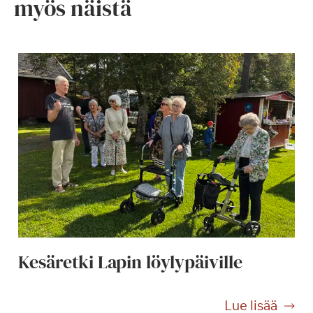
myös näistä
Kesäretki Lapin löylypäiville
K
Lue lisää