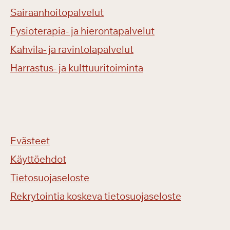
Sairaanhoitopalvelut
Fysioterapia- ja hierontapalvelut
Kahvila- ja ravintolapalvelut
Harrastus- ja kulttuuritoiminta
Evästeet
Käyttöehdot
Tietosuojaseloste
Rekrytointia koskeva tietosuojaseloste