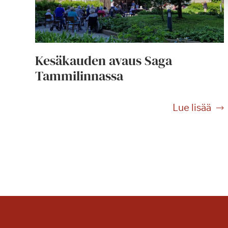
Kesäkauden avaus Saga
Tammilinnassa
K
Lue lisää
e
s
ä
k
a
u
d
e
n