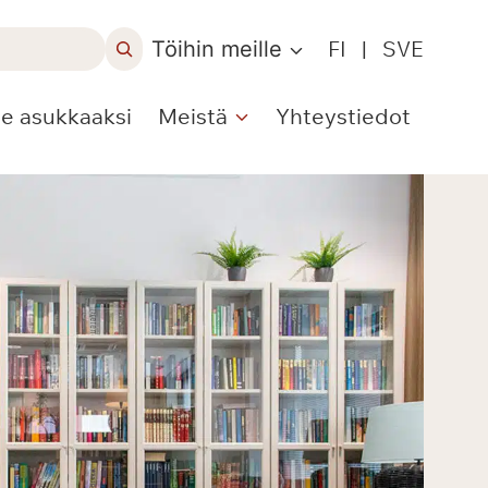
Töihin meille
FI
|
SVE
le asukkaaksi
Meistä
Yhteystiedot