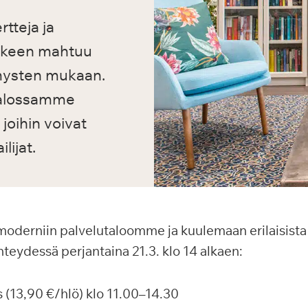
tteja ja
arkeen mahtuu
mysten mukaan.
 talossamme
joihin voivat
lijat.
oderniin palvelutaloomme ja kuulemaan erilaisista 
teydessä perjantaina 21.3. klo 14 alkaen:
 (13,90 €/hlö) klo 11.00–14.30