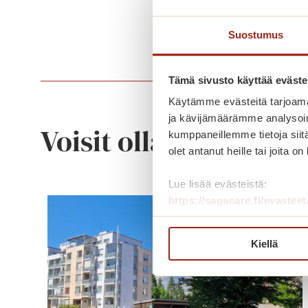
Suostumus
Tämä sivusto käyttää eväste
Käytämme evästeitä tarjoama
ja kävijämäärämme analysoim
Voisit olla kiinnostu
kumppaneillemme tietoja siitä
olet antanut heille tai joita o
Lue lisää evästeistä:
https://sagacare.fi/evasteet
Kiellä