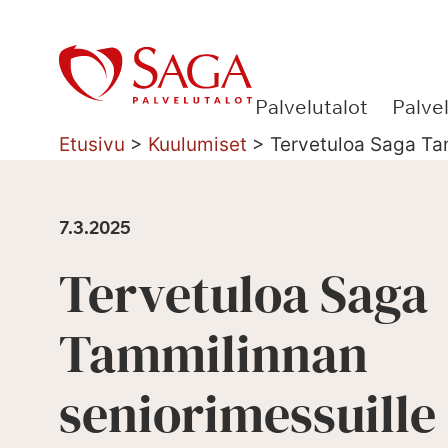
Siirry
sisältöön
Palvelutalot
Palve
Etusivu
>
Kuulumiset
>
Tervetuloa Saga Tam
7.3.2025
Tervetuloa Saga
Tammilinnan
seniorimessuille 