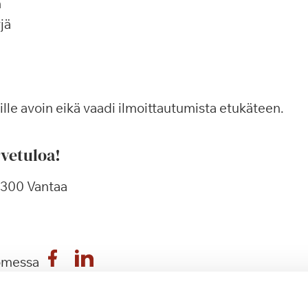
n
jä
lle avoin eikä vaadi ilmoittautumista etukäteen.
vetuloa!
01300 Vantaa
omessa