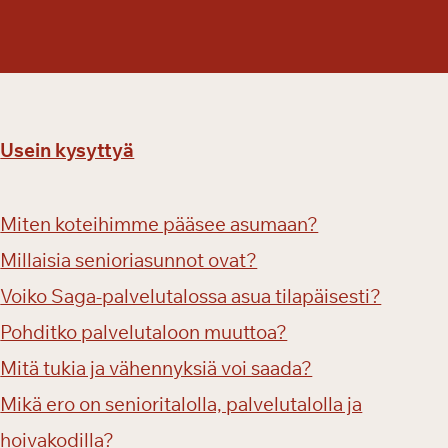
a
n
S
e
n
i
Usein kysyttyä
o
r
i
Miten koteihimme pääsee asumaan?
m
Millaisia senioriasunnot ovat?
e
s
Voiko Saga-palvelutalossa asua tilapäisesti?
s
Pohditko palvelutaloon muuttoa?
u
i
Mitä tukia ja vähennyksiä voi saada?
l
Mikä ero on senioritalolla, palvelutalolla ja
l
a
hoivakodilla?