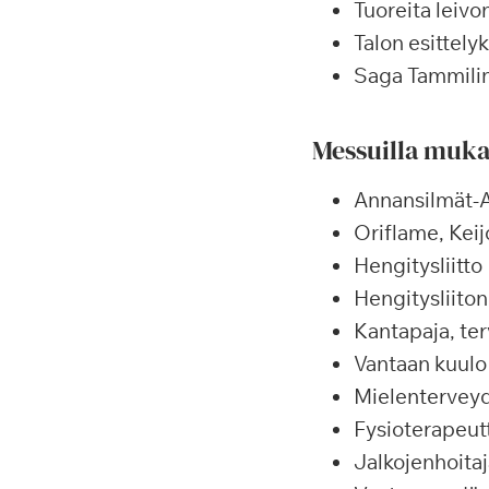
Tuoreita leivon
Talon esittelyk
Saga Tammilinn
Messuilla muka
Annansilmät-A
Oriflame, Keij
Hengitysliitto
Hengitysliiton
Kantapaja, te
Vantaan kuulo
Mielenterveyd
Fysioterapeut
Jalkojenhoitaj