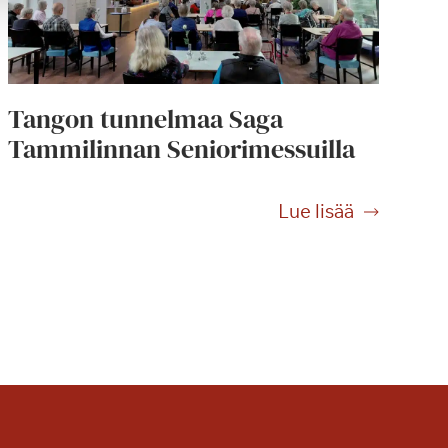
Tangon tunnelmaa Saga
Tammilinnan Seniorimessuilla
T
Lue lisää
a
n
g
o
n
t
u
n
n