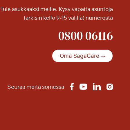
e
Tule asukkaaksi meille. Kysy vapaita asuntoja
l
(arkisin kello 9-15 välillä) numerosta
m
a
0800 06116
a
S
a
g
Oma SagaCare
a
T
a
m
Seuraa meitä somessa
m
i
l
i
n
n