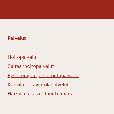
Palvelut
Hoitopalvelut
Sairaanhoitopalvelut
Fysioterapia- ja hierontapalvelut
Kahvila- ja ravintolapalvelut
Harrastus- ja kulttuuritoiminta