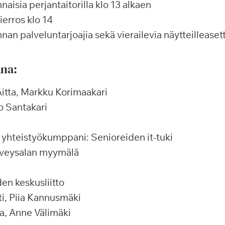
naisia perjantaitorilla klo 13 alkaen
ierros klo 14
an palveluntarjoajia sekä vierailevia näytteilleasett
na:
itta, Markku Korimaakari
o Santakari
 yhteistyökumppani: Senioreiden it-tuki
rveysalan myymälä
en keskusliitto
ti, Piia Kannusmäki
a, Anne Välimäki