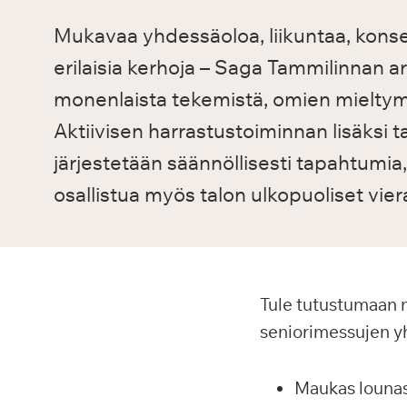
Mukavaa yhdessäoloa, liikuntaa, konser
erilaisia kerhoja – Saga Tammilinnan 
monenlaista tekemistä, omien mielty
Aktiivisen harrastustoiminnan lisäksi
järjestetään säännöllisesti tapahtumia, 
osallistua myös talon ulkopuoliset vierai
Tule tutustumaan m
seniorimessujen yh
Maukas lounas