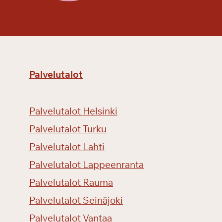
a
s
s
a
Palvelutalot
Palvelutalot Helsinki
Palvelutalot Turku
Palvelutalot Lahti
Palvelutalot Lappeenranta
Palvelutalot Rauma
Palvelutalot Seinäjoki
Palvelutalot Vantaa