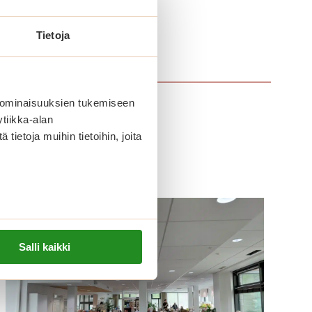
Tietoja
 ominaisuuksien tukemiseen
tiikka-alan
ietoja muihin tietoihin, joita
Salli kaikki