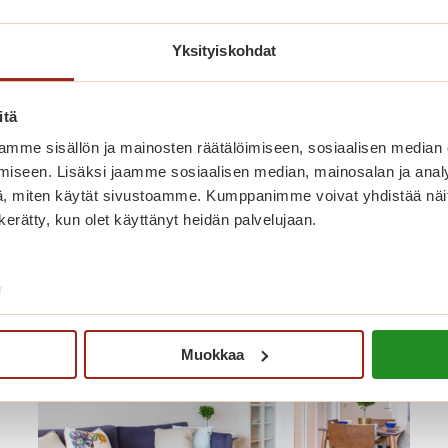
Yksityiskohdat
itä
mme sisällön ja mainosten räätälöimiseen, sosiaalisen median
iseen. Lisäksi jaamme sosiaalisen median, mainosalan ja analy
nut myös näistä
, miten käytät sivustoamme. Kumppanimme voivat yhdistää näitä t
n kerätty, kun olet käyttänyt heidän palvelujaan.
/
Muokkaa