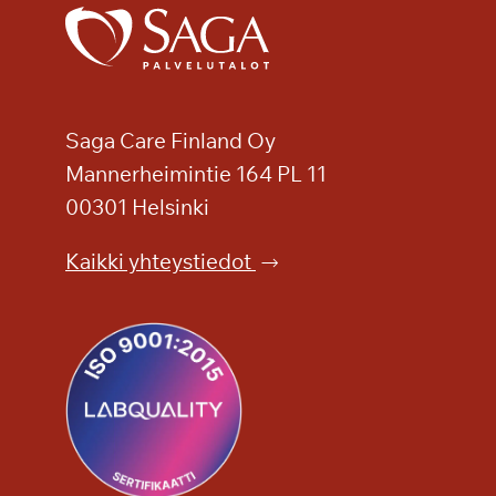
a
v
a
u
s
Saga Care Finland Oy
S
Mannerheimintie 164 PL 11
a
g
00301 Helsinki
a
Kaikki yhteystiedot
T
a
m
m
i
l
i
n
n