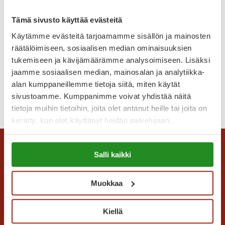
a
g
Tämä sivusto käyttää evästeitä
a
Käytämme evästeitä tarjoamamme sisällön ja mainosten
K
räätälöimiseen, sosiaalisen median ominaisuuksien
Tikanheittoa Saga
a
tukemiseen ja kävijämäärämme analysoimiseen. Lisäksi
Kanalinrannassa
n
jaamme sosiaalisen median, mainosalan ja analytiikka-
a
alan kumppaneillemme tietoja siitä, miten käytät
l
sivustoamme. Kumppanimme voivat yhdistää näitä
T
Lue lisää
i
tietoja muihin tietoihin, joita olet antanut heille tai joita on
i
n
kerätty, kun olet käyttänyt heidän palvelujaan.
k
r
a
a
Lue lisää evästeistä:
n
n
Salli kaikki
https://sagacare.fi/evasteet/
h
n
e
a
Muokkaa
i
s
t
s
t
Kiellä
a
o
Saga Care Finland Oy