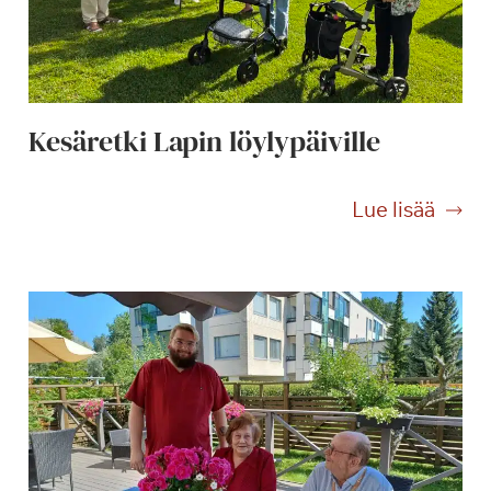
Kesäretki Lapin löylypäiville
K
Lue lisää
e
s
ä
r
e
t
k
i
L
a