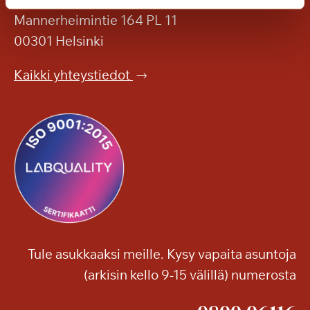
a
Mannerheimintie 164 PL 11
S
00301 Helsinki
a
g
Kaikki yhteystiedot
a
K
a
n
a
l
i
n
r
a
Tule asukkaaksi meille. Kysy vapaita asuntoja
n
(arkisin kello 9-15 välillä) numerosta
n
a