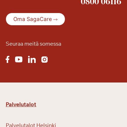
0800 06116
s
s
a
Oma SagaCare
Seuraa meitä somessa
Palvelutalot
Palvelutalot Helsinki