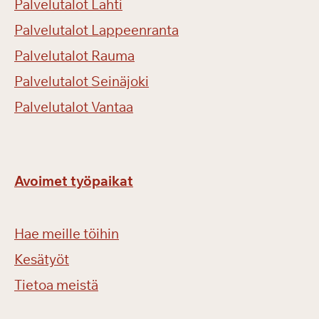
Palvelutalot Lahti
a
Palvelutalot Lappeenranta
r
d
Palvelutalot Rauma
i
Palvelutalot Seinäjoki
p
ä
Palvelutalot Vantaa
i
v
ä
ä
Avoimet työpaikat
n
Hae meille töihin
Kesätyöt
Tietoa meistä