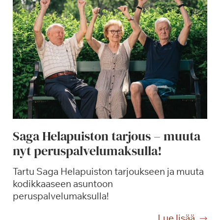
Saga Helapuiston tarjous – muuta
nyt peruspalvelumaksulla!
Tartu Saga Helapuiston tarjoukseen ja muuta
kodikkaaseen asuntoon
peruspalvelumaksulla!
S
Lue lisää