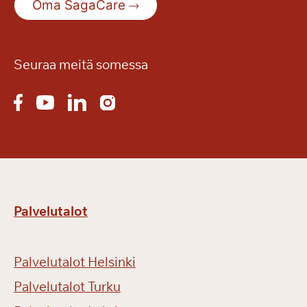
Oma SagaCare
i
k
i
m
Seuraa meitä somessa
u
i
s
t
o
i
s
e
Palvelutalot
e
n
b
Palvelutalot Helsinki
i
l
Palvelutalot Turku
j