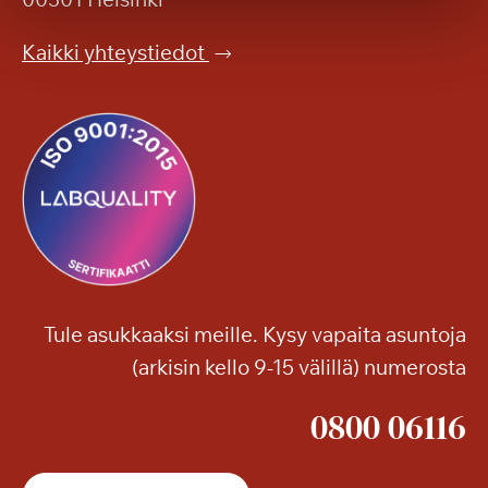
h
v
y
i
Kaikki yhteystiedot
v
l
ä
a
ä
s
–
s
s
a
o
m
e
v
i
Tule asukkaaksi meille. Kysy vapaita asuntoja
d
(arkisin kello 9-15 välillä) numerosta
e
o
0800 06116
s
t
a