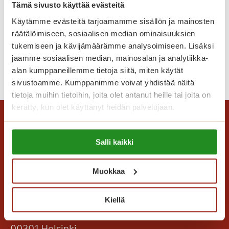
biljardipäivään
Tämä sivusto käyttää evästeitä
a
a
l
Kun jaoimme videon asukkaamme
Käytämme evästeitä tarjoamamme sisällön ja mainosten
l
v
lempipaikasta Saga Helapuistossa, emme
räätälöimiseen, sosiaalisen median ominaisuuksien
v
e
osanneet arvata, mihin se vielä johtaisi.
tukemiseen ja kävijämäärämme analysoimiseen. Lisäksi
e
l
jaamme sosiaalisen median, mainosalan ja analytiikka-
l
H
Lue lisää
u
alan kumppaneillemme tietoja siitä, miten käytät
u
y
sivustoamme. Kumppanimme voivat yhdistää näitä
t
m
v
tietoja muihin tietoihin, joita olet antanut heille tai joita on
a
a
ä
kerätty, kun olet käyttänyt heidän palvelujaan.
l
k
s
o
s
Lue lisää evästeistä:
t
n
u
Salli kaikki
https://sagacare.fi/evasteet/
ä
k
l
s
e
l
y
Muokkaa
s
a
n
ä
!
t
Saga Care Finland Oy
k
Kiellä
y
a
Mannerheimintie 164 PL 11
y
h
00301 Helsinki