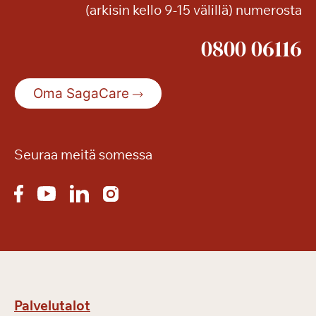
(arkisin kello 9-15 välillä) numerosta
t
i
0800 06116
Oma SagaCare
Seuraa meitä somessa
Palvelutalot