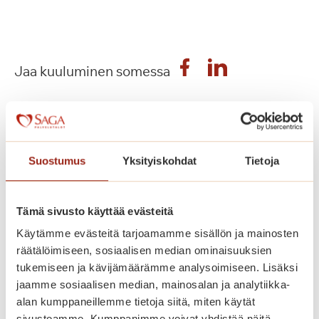
Jaa kuuluminen somessa
Suostumus
Yksityiskohdat
Tietoja
Voisit olla kiinnostunut
myös näistä
Tämä sivusto käyttää evästeitä
Käytämme evästeitä tarjoamamme sisällön ja mainosten
räätälöimiseen, sosiaalisen median ominaisuuksien
tukemiseen ja kävijämäärämme analysoimiseen. Lisäksi
jaamme sosiaalisen median, mainosalan ja analytiikka-
alan kumppaneillemme tietoja siitä, miten käytät
sivustoamme. Kumppanimme voivat yhdistää näitä