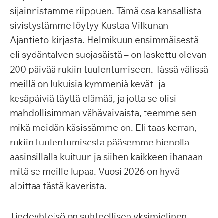
sijainnistamme riippuen. Tämä osa kansallista
sivistystämme löytyy Kustaa Vilkunan
Ajantieto-kirjasta. Helmikuun ensimmäisestä –
eli sydäntalven suojasäistä – on laskettu olevan
200 päivää rukiin tuulentumiseen. Tässä välissä
meillä on lukuisia kymmeniä kevät- ja
kesäpäiviä täyttä elämää, ja jotta se olisi
mahdollisimman vähävaivaista, teemme sen
mikä meidän käsissämme on. Eli taas kerran;
rukiin tuulentumisesta pääsemme hienolla
aasinsillalla kuituun ja siihen kaikkeen ihanaan
mitä se meille lupaa. Vuosi 2026 on hyvä
aloittaa tästä kaverista.
Tiedeyhteisö on suhteellisen yksimielinen