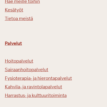
Hae meille töihin
Kesätyöt
Tietoa meistä
Palvelut
Hoitopalvelut
Sairaanhoitopalvelut
Fysioterapia- ja hierontapalvelut
Kahvila- ja ravintolapalvelut
Harrastus- ja kulttuuritoiminta