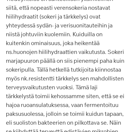
siitä, että nopeasti verensokeria nostavat
hiilihydraatit (sokeri ja tärkkelys) ovat
yhteydessä sydän- ja verisuonitauteihin ja
niistä johtuviin kuolemiin. Kuiduilla on
kuitenkin ominaisuus, joka heikentää
ns.huonojen hiilihydraattien vaikutusta. Sokeri
marjapuuron päällä on siis pienempi paha kuin
sokeripulla. Tällä hetkellä tutkijoita kiinnostaa
myös nk.resistentti tärkkelys sen mahdollisten
terveysvaikutusten vuoksi. Tämä laji
tärkkelystä toimii kehossamme siten, että se ei
hajoa ruoansulatuksessa, vaan fermentoituu
paksusuolessa, jolloin se toimii kuidun tapaan,
eli suoliston bakteerien on pilkottava se. Näin
se kiihdyttää terveyttä edistävien mikrobien