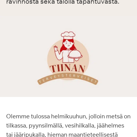
ravinnosta sekä talolla tapahtuvasta.
Olemme tulossa helmikuuhun, jolloin metsä on
tilkassa, pyynsilmällä, vesihilkalla, jäähelmes
tai jääripukalla, hieman maantieteellisestä