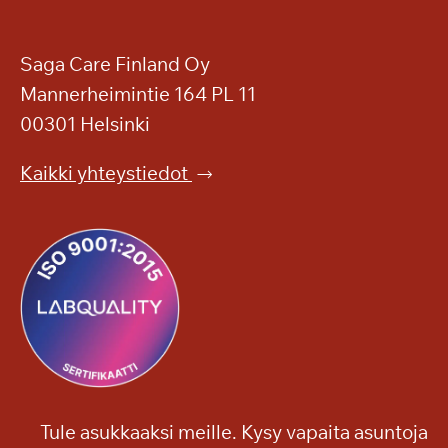
s
h
a
u
l
i
Saga Care Finland Oy
l
p
Mannerheimintie 164 PL 11
a
p
00301 Helsinki
u
t
Kaikki yhteystiedot
a
s
o
n
k
o
n
s
e
r
Tule asukkaaksi meille. Kysy vapaita asuntoja
t