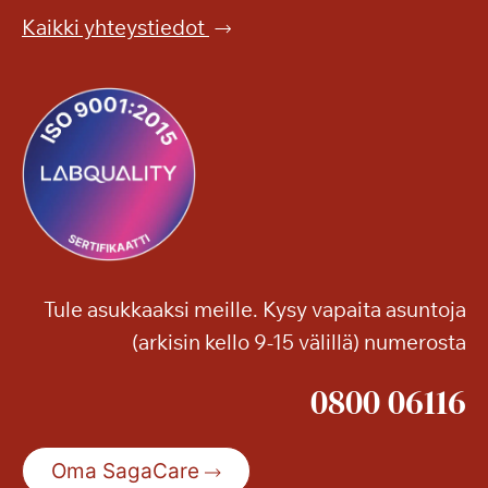
t
Kaikki yhteystiedot
a
s
o
n
k
o
n
s
e
r
Tule asukkaaksi meille. Kysy vapaita asuntoja
t
(arkisin kello 9-15 välillä) numerosta
t
i
0800 06116
Oma SagaCare