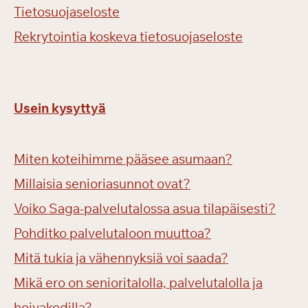
Tietosuojaseloste
Rekrytointia koskeva tietosuojaseloste
Usein kysyttyä
Miten koteihimme pääsee asumaan?
Millaisia senioriasunnot ovat?
Voiko Saga-palvelutalossa asua tilapäisesti?
Pohditko palvelutaloon muuttoa?
Mitä tukia ja vähennyksiä voi saada?
Mikä ero on senioritalolla, palvelutalolla ja
hoivakodilla?