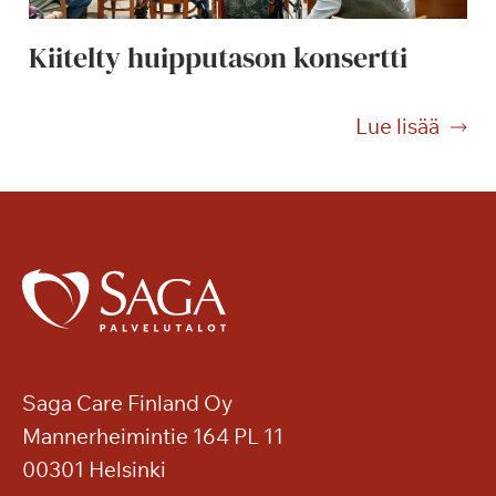
i
n
Kiitelty huipputason konsertti
i
e
m
K
Lue lisää
e
i
n
i
t
t
a
e
i
l
v
t
a
y
s
h
a
u
l
i
Saga Care Finland Oy
l
p
Mannerheimintie 164 PL 11
a
p
00301 Helsinki
u