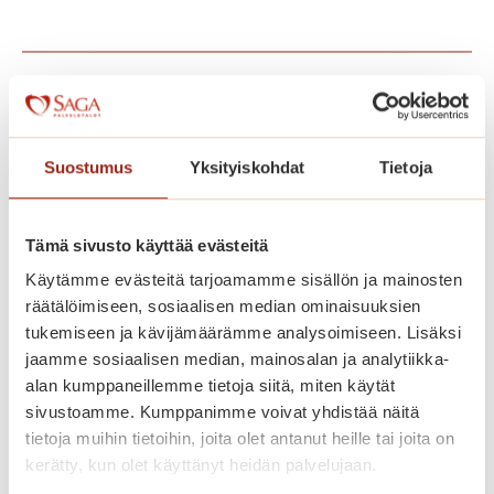
Voisit olla kiinnostunut
myös näistä
Suostumus
Yksityiskohdat
Tietoja
Tämä sivusto käyttää evästeitä
Käytämme evästeitä tarjoamamme sisällön ja mainosten
räätälöimiseen, sosiaalisen median ominaisuuksien
tukemiseen ja kävijämäärämme analysoimiseen. Lisäksi
jaamme sosiaalisen median, mainosalan ja analytiikka-
alan kumppaneillemme tietoja siitä, miten käytät
sivustoamme. Kumppanimme voivat yhdistää näitä
tietoja muihin tietoihin, joita olet antanut heille tai joita on
kerätty, kun olet käyttänyt heidän palvelujaan.