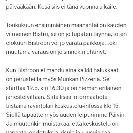
päivääkään. Kesä siis ei tänä vuonna aikaile.
Toukokuun ensimmäinen maanantai on kauden
viimeinen Bistro, se on jo tupaten täynnä, joten
elokuun Bistroon voi jo varata paikkoja, toki
muutama varaus on jo sinnekin ehtinyt.
Kun Bistroon ei mahdu aina kaikki halukkaat,
on perusteilla myös Munkan Pizzeria. Se
starttaa 19.5. klo 16.30 ja on hieman erilainen
järjestelyiltään. Siitä lisää informaatiota
tiistaina ravintolan keskustelu-infossa klo 15.
Siellä tapaatte myös uuden leipurimme Päivin.
Ja muutenkin muistakaa, että keskustelu on
vapaata, ehdotuksia, risuja ja ruusuja saa