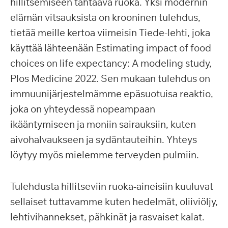
hillitsemiseen tähtäävä ruoka. Yksi modernin
elämän vitsauksista on krooninen tulehdus,
tietää meille kertoa viimeisin Tiede-lehti, joka
käyttää lähteenään Estimating impact of food
choices on life expectancy: A modeling study,
Plos Medicine 2022. Sen mukaan tulehdus on
immuunijärjestelmämme epäsuotuisa reaktio,
joka on yhteydessä nopeampaan
ikääntymiseen ja moniin sairauksiin, kuten
aivohalvaukseen ja sydäntauteihin. Yhteys
löytyy myös mielemme terveyden pulmiin.
Tulehdusta hillitseviin ruoka-aineisiin kuuluvat
sellaiset tuttavamme kuten hedelmät, oliiviöljy,
lehtivihannekset, pähkinät ja rasvaiset kalat.