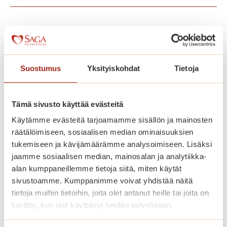
Voisit olla kiinnostunut
myös näistä
Suostumus
Yksityiskohdat
Tietoja
Tämä sivusto käyttää evästeitä
Käytämme evästeitä tarjoamamme sisällön ja mainosten
räätälöimiseen, sosiaalisen median ominaisuuksien
tukemiseen ja kävijämäärämme analysoimiseen. Lisäksi
jaamme sosiaalisen median, mainosalan ja analytiikka-
alan kumppaneillemme tietoja siitä, miten käytät
sivustoamme. Kumppanimme voivat yhdistää näitä
tietoja muihin tietoihin, joita olet antanut heille tai joita on
kerätty, kun olet käyttänyt heidän palvelujaan.