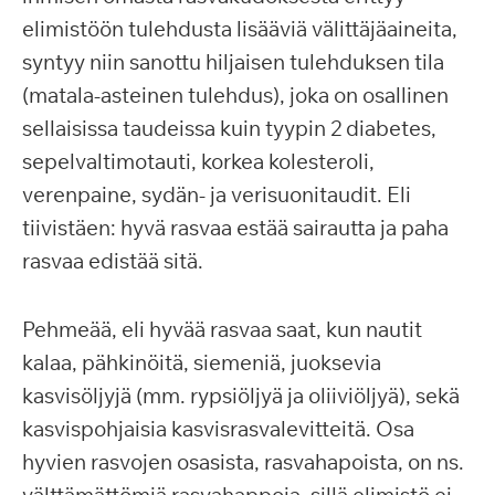
elimistöön tulehdusta lisääviä välittäjäaineita,
syntyy niin sanottu hiljaisen tulehduksen tila
(matala-asteinen tulehdus), joka on osallinen
sellaisissa taudeissa kuin tyypin 2 diabetes,
sepelvaltimotauti, korkea kolesteroli,
verenpaine, sydän- ja verisuonitaudit. Eli
tiivistäen: hyvä rasvaa estää sairautta ja paha
rasvaa edistää sitä.
Pehmeää, eli hyvää rasvaa saat, kun nautit
kalaa, pähkinöitä, siemeniä, juoksevia
kasvisöljyjä (mm. rypsiöljyä ja oliiviöljyä), sekä
kasvispohjaisia kasvisrasvalevitteitä. Osa
hyvien rasvojen osasista, rasvahapoista, on ns.