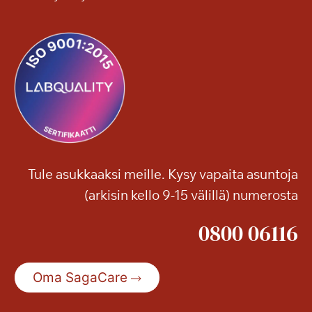
a
s
o
n
k
o
n
s
e
r
Tule asukkaaksi meille. Kysy vapaita asuntoja
t
(arkisin kello 9-15 välillä) numerosta
t
i
0800 06116
Oma SagaCare