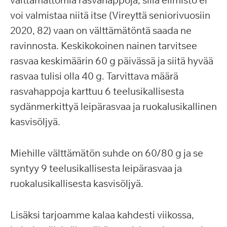
välttämättömiä rasvahappoja, sillä elimistö ei
voi valmistaa niitä itse (Vireyttä seniorivuosiin
2020, 82) vaan on välttämätöntä saada ne
ravinnosta. Keskikokoinen nainen tarvitsee
rasvaa keskimäärin 60 g päivässä ja siitä hyvää
rasvaa tulisi olla 40 g. Tarvittava määrä
rasvahappoja karttuu 6 teelusikallisesta
sydänmerkittyä leipärasvaa ja ruokalusikallinen
kasvisöljyä.
Miehille välttämätön suhde on 60/80 g ja se
syntyy 9 teelusikallisesta leipärasvaa ja
ruokalusikallisesta kasvisöljyä.
Lisäksi tarjoamme kalaa kahdesti viikossa,