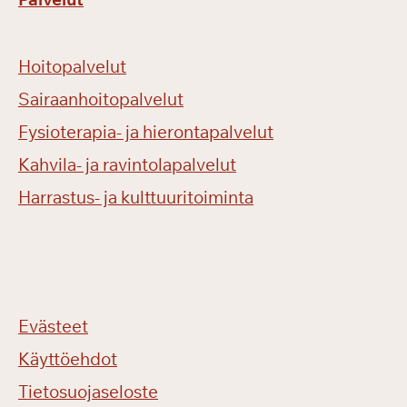
Hoitopalvelut
Sairaanhoitopalvelut
Fysioterapia- ja hierontapalvelut
Kahvila- ja ravintolapalvelut
Harrastus- ja kulttuuritoiminta
Evästeet
Käyttöehdot
Tietosuojaseloste