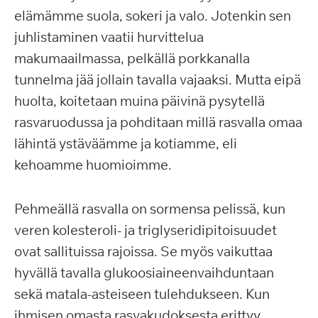
elämämme suola, sokeri ja valo. Jotenkin sen
juhlistaminen vaatii hurvittelua
makumaailmassa, pelkällä porkkanalla
tunnelma jää jollain tavalla vajaaksi. Mutta eipä
huolta, koitetaan muina päivinä pysytellä
rasvaruodussa ja pohditaan millä rasvalla omaa
lähintä ystäväämme ja kotiamme, eli
kehoamme huomioimme.
Pehmeällä rasvalla on sormensa pelissä, kun
veren kolesteroli- ja triglyseridipitoisuudet
ovat sallituissa rajoissa. Se myös vaikuttaa
hyvällä tavalla glukoosiaineenvaihduntaan
sekä matala-asteiseen tulehdukseen. Kun
ihmisen omasta rasvakudoksesta erittyy