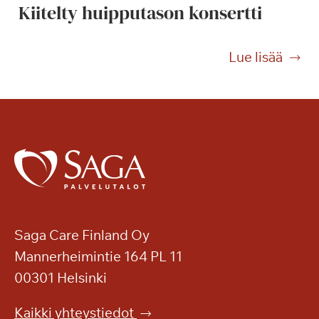
Kiitelty huipputason konsertti
i
e
m
K
Lue lisää
e
i
n
i
t
t
a
e
i
l
v
t
a
y
s
h
a
u
l
i
Saga Care Finland Oy
l
p
Mannerheimintie 164 PL 11
a
p
00301 Helsinki
u
t
Kaikki yhteystiedot