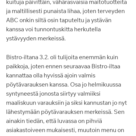
kuituja päivittäin, vähärasvaisia maitotuotteita
ja maltillisesti punaista lihaa, joten terveyden
ABC onkin siltä osin taputeltu ja ystävän
kanssa voi tunnontuskitta herkutella
ystävyyden merkeissä.
Bistro-iltana 3.2. oli tulijoita enemmän kuin
paikkoja, joten ennen seuraavaa Bistro-iltaa
kannattaa olla hyvissä ajoin valmis
pöytävarauksen kanssa. Osa jo helmikuussa
syntyneestä jonosta siirtyy valmiiksi
maaliskuun varauksiin ja siksi kannustan jo nyt
lähestymään pöytävarauksen merkeissä. Sen
ainakin tiedän, että luvassa on pihviä
asiakastoiveen mukaisesti, muutoin menu on