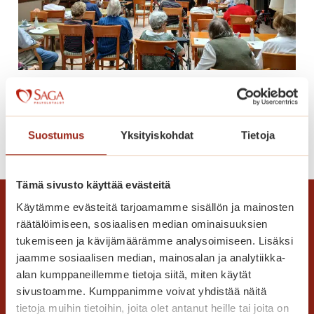
n
k
k
i
n
Kiitelty huipputason konsertti
i
e
m
K
Suostumus
Yksityiskohdat
Tietoja
Lue lisää
e
i
n
i
t
Tämä sivusto käyttää evästeitä
t
a
e
Käytämme evästeitä tarjoamamme sisällön ja mainosten
i
l
räätälöimiseen, sosiaalisen median ominaisuuksien
v
t
tukemiseen ja kävijämäärämme analysoimiseen. Lisäksi
a
jaamme sosiaalisen median, mainosalan ja analytiikka-
y
s
alan kumppaneillemme tietoja siitä, miten käytät
h
a
sivustoamme. Kumppanimme voivat yhdistää näitä
u
l
tietoja muihin tietoihin, joita olet antanut heille tai joita on
i
Saga Care Finland Oy