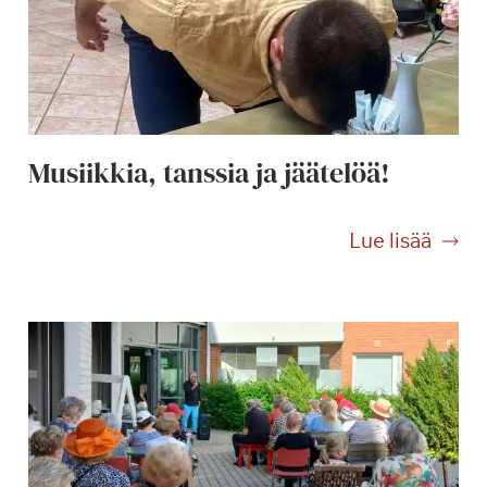
Musiikkia, tanssia ja jäätelöä!
M
Lue lisää
u
s
i
i
k
k
i
a
,