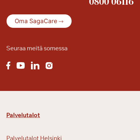
0800 06116
Oma SagaCare
Seuraa meitä somessa
Palvelutalot
Palvelutalot Helsinki