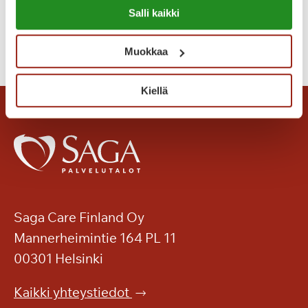
Tammilinnan Seniorimessuilla
Salli kaikki
o
https://sagacare.fi/evasteet/
t
T
Lue lisää
i
Muokkaa
a
s
n
i
Kiellä
g
?
o
n
t
u
n
n
e
Saga Care Finland Oy
l
Mannerheimintie 164 PL 11
m
00301 Helsinki
a
a
Kaikki yhteystiedot
S