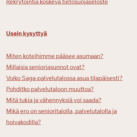
Rekrytointia koskeva tietosuojaseloste
Usein kysyttyä
Miten koteihimme pääsee asumaan?
Millaisia senioriasunnot ovat?
Voiko Saga-palvelutalossa asua tilapäisesti?
Pohditko palvelutaloon muuttoa?
Mitä tukia ja vähennyksiä voi saada?
Mikä ero on senioritalolla, palvelutalolla ja
hoivakodilla?