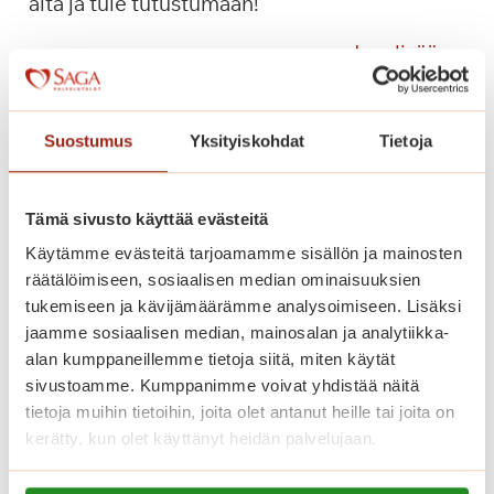
alta ja tule tutustumaan!
T
a
O
Lue lisää
m
l
m
i
i
s
Suostumus
Yksityiskohdat
Tietoja
l
i
i
k
n
o
Tämä sivusto käyttää evästeitä
n
t
Käytämme evästeitä tarjoamamme sisällön ja mainosten
a
ä
räätälöimiseen, sosiaalisen median ominaisuuksien
s
s
tukemiseen ja kävijämäärämme analysoimiseen. Lisäksi
s
s
jaamme sosiaalisen median, mainosalan ja analytiikka-
a
ä
alan kumppaneillemme tietoja siitä, miten käytät
u
sivustoamme. Kumppanimme voivat yhdistää näitä
u
tietoja muihin tietoihin, joita olet antanut heille tai joita on
s
kerätty, kun olet käyttänyt heidän palvelujaan.
Tangon tunnelmaa Saga
i
k
Lue lisää evästeistä: