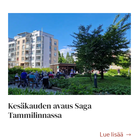
Kesäkauden avaus Saga
Tammilinnassa
K
Lue lisää