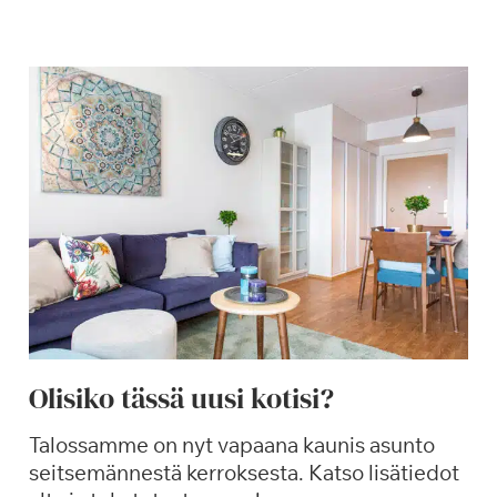
e
s
ä
k
a
u
d
e
n
a
v
a
u
s
Olisiko tässä uusi kotisi?
S
a
Talossamme on nyt vapaana kaunis asunto
g
seitsemännestä kerroksesta. Katso lisätiedot
a