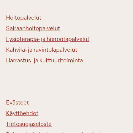
Hoitopalvelut
Sairaanhoitopalvelut
Fysioterapia- ja hierontapalvelut
Kahvila- ja ravintolapalvelut
Harrastus- ja kulttuuritoiminta
Evästeet
Käyttöehdot
Tietosuojaseloste