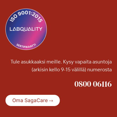
a
g
a
T
a
m
m
i
l
Tule asukkaaksi meille. Kysy vapaita asuntoja
i
(arkisin kello 9-15 välillä) numerosta
n
n
0800 06116
a
n
S
Oma SagaCare
e
n
i