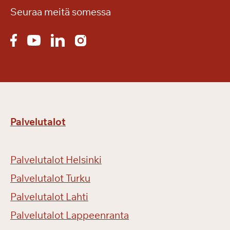
o
Seuraa meitä somessa
r
i
m
e
s
s
u
i
Palvelutalot
l
l
a
Palvelutalot Helsinki
Palvelutalot Turku
Palvelutalot Lahti
Palvelutalot Lappeenranta