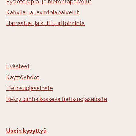
Fysioterapia- ja hierontapalvelut
Kahvila- ja ravintolapalvelut
Harrastus- ja kulttuuritoiminta
Evästeet
Käyttöehdot
Tietosuojaseloste
Rekrytointia koskeva tietosuojaseloste
Usein kysyttyä