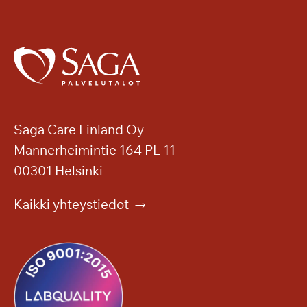
v
a
ä
o
t
n
m
n
u
e
i
a
s
t
Saga Care Finland Oy
o
Mannerheimintie 164 PL 11
t
00301 Helsinki
e
l
Kaikki yhteystiedot
o
o
n