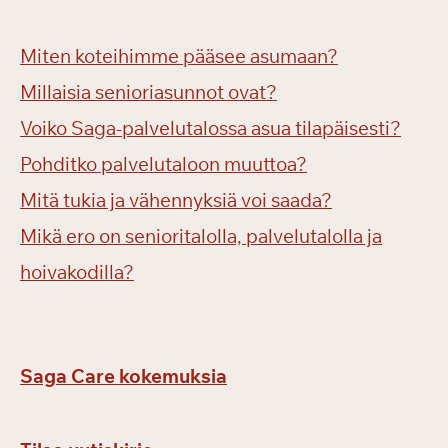
Miten koteihimme pääsee asumaan?
Millaisia senioriasunnot ovat?
Voiko Saga-palvelutalossa asua tilapäisesti?
Pohditko palvelutaloon muuttoa?
Mitä tukia ja vähennyksiä voi saada?
Mikä ero on senioritalolla, palvelutalolla ja
hoivakodilla?
Saga Care kokemuksia