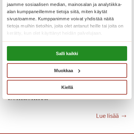
n
jaamme sosiaalisen median, mainosalan ja analytiikka-
g
alan kumppaneillemme tietoja siitä, miten käytät
o
sivustoamme. Kumppanimme voivat yhdistää näitä
n
tietoja muihin tietoihin, joita olet antanut heille tai joita on
n
kerätty, kun olet käyttänyt heidän palvelujaan.
u
m
Lue lisää evästeistä:
e
Salli kaikki
https://sagacare.fi/evasteet/
r
o
Muokkaa
t
h
Kiellä
e
Lomaonnea
r
ä
t
L
Lue lisää
t
o
ä
m