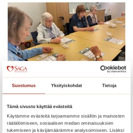
i
s
i
a
m
u
s
i
k
a
a
l
Suostumus
Yksityiskohdat
Tietoja
Bingon numerot herättävät
e
muistot eloon
j
a
Tämä sivusto käyttää evästeitä
Käytämme evästeitä tarjoamamme sisällön ja mainosten
B
Lue lisää
räätälöimiseen, sosiaalisen median ominaisuuksien
i
tukemiseen ja kävijämäärämme analysoimiseen. Lisäksi