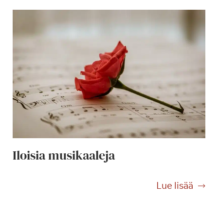
Iloisia musikaaleja
I
Lue lisää
l
o