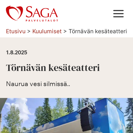
Siirry
sisältöön
Etusivu
>
Kuulumiset
>
Törnävän kesäteatteri
1.8.2025
Törnävän kesäteatteri
Naurua vesi silmissä..