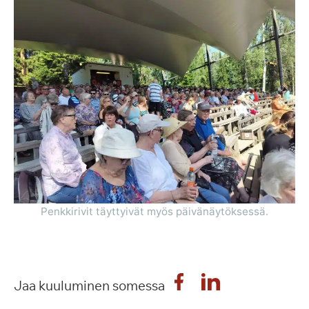
Penkkirivit täyttyivät myös päivänäytöksessä.
Jaa kuuluminen somessa