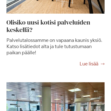
Olisiko uusi kotisi palveluiden
keskellä?
Palvelutalossamme on vapaana kaunis yksiö.
Katso lisätiedot alta ja tule tutustumaan
paikan päälle!
O
Lue lisää
l
i
s
i
k
o
u