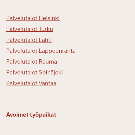
&
L
Palvelutalot Helsinki
a
k
Palvelutalot Turku
i
Palvelutalot Lahti
a
Palvelutalot Lappeenranta
Palvelutalot Rauma
Palvelutalot Seinäjoki
Palvelutalot Vantaa
Avoimet työpaikat