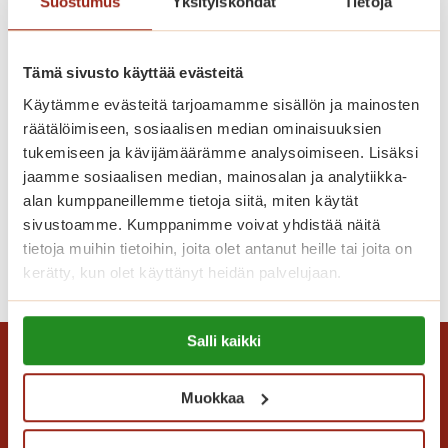
Suostumus
Yksityiskohdat
Tietoja
e
a
n
s
k
i
Tämä sivusto käyttää evästeitä
e
y
Käytämme evästeitä tarjoamamme sisällön ja mainosten
s
l
räätälöimiseen, sosiaalisen median ominaisuuksien
k
e
tukemiseen ja kävijämäärämme analysoimiseen. Lisäksi
e
Tangoviikon tunnelmaa Sagassa
i
jaamme sosiaalisen median, mainosalan ja analytiikka-
l
9.7. Keijo Hietikko & Lakia
s
alan kumppaneillemme tietoja siitä, miten käytät
l
ö
sivustoamme. Kumppanimme voivat yhdistää näitä
ä
n
tietoja muihin tietoihin, joita olet antanut heille tai joita on
?
T
Lue lisää
kerätty, kun olet käyttänyt heidän palvelujaan.
a
n
Lue lisää evästeistä:
g
Salli kaikki
https://sagacare.fi/evasteet/
o
v
Muokkaa
i
i