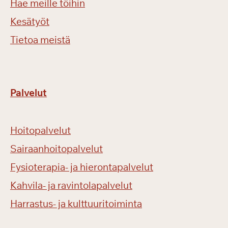
Hae meille töihin
Kesätyöt
Tietoa meistä
Palvelut
Hoitopalvelut
Sairaanhoitopalvelut
Fysioterapia- ja hierontapalvelut
Kahvila- ja ravintolapalvelut
Harrastus- ja kulttuuritoiminta