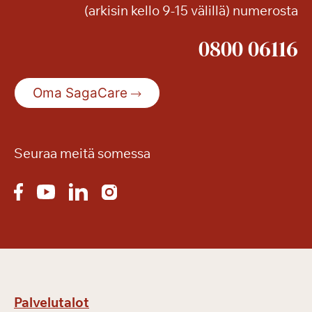
(arkisin kello 9-15 välillä) numerosta
a
9
0800 06116
.
7
.
Oma SagaCare
K
e
i
j
Seuraa meitä somessa
o
H
i
e
t
i
k
k
Palvelutalot
o