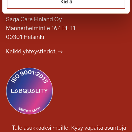
Kiellä
k
o
n
Saga Care Finland Oy
t
Mannerheimintie 164 PL 11
u
00301 Helsinki
n
n
Kaikki yhteystiedot
e
l
m
a
a
S
a
g
a
s
Tule asukkaaksi meille. Kysy vapaita asuntoja
s