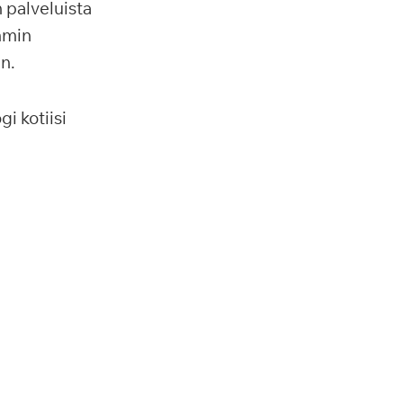
 palveluista
emmin
n.
gi kotiisi