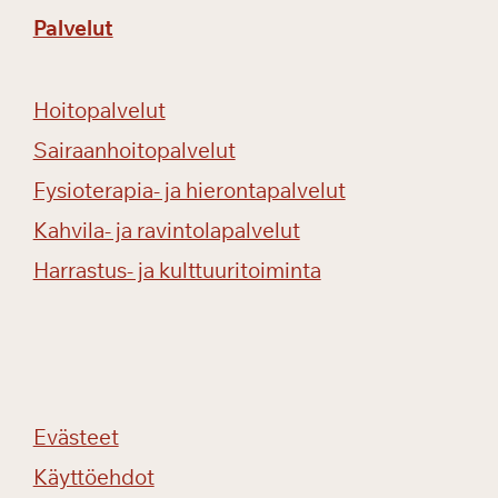
Palvelut
Hoitopalvelut
Sairaanhoitopalvelut
Fysioterapia- ja hierontapalvelut
Kahvila- ja ravintolapalvelut
Harrastus- ja kulttuuritoiminta
Evästeet
Käyttöehdot