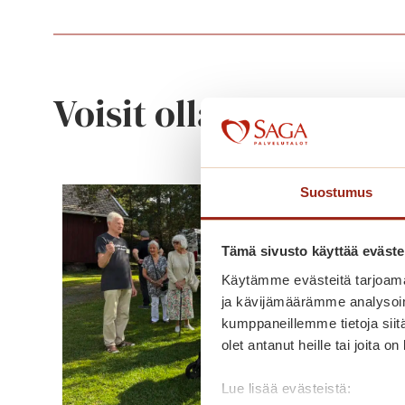
Voisit olla kiinnostu
Suostumus
Tämä sivusto käyttää eväste
Käytämme evästeitä tarjoama
ja kävijämäärämme analysoim
kumppaneillemme tietoja siitä
olet antanut heille tai joita o
Lue lisää evästeistä: