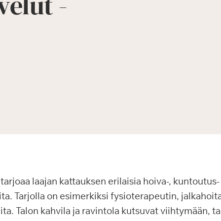
elut -
arjoaa laajan kattauksen erilaisia hoiva-, kuntoutus- 
ta. Tarjolla on esimerkiksi fysioterapeutin, jalkahoit
a. Talon kahvila ja ravintola kutsuvat viihtymään, t