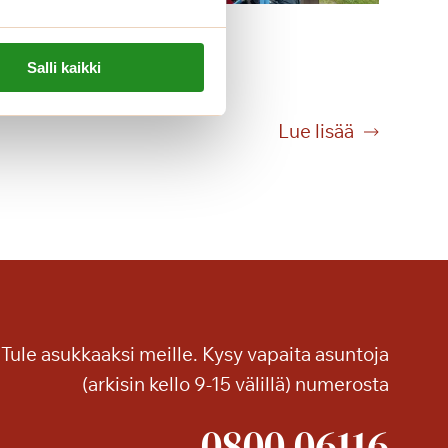
Tikanheittoa Saga
Kanalinrannassa
Salli kaikki
T
Lue lisää
i
k
a
n
h
e
i
t
Tule asukkaaksi meille. Kysy vapaita asuntoja
t
o
(arkisin kello 9-15 välillä) numerosta
a
0800 06116
S