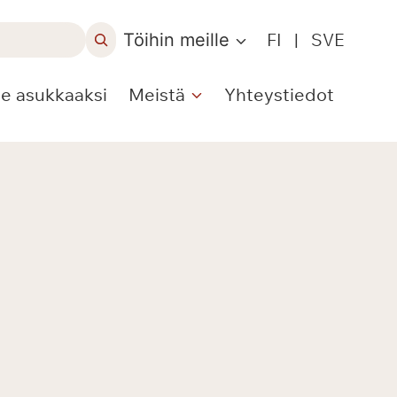
Töihin meille
FI
|
SVE
le asukkaaksi
Meistä
Yhteystiedot