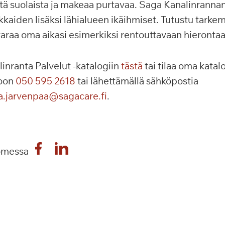
tä suolaista ja makeaa purtavaa. Saga Kanalinrannan
ukkaiden lisäksi lähialueen ikäihmiset. Tutustu tark
araa oma aikasi esimerkiksi rentouttavaan hierontaa
inranta Palvelut -katalogiin
tästä
tai tilaa oma katalo
roon
050 595 2618
tai lähettämällä sähköpostia
a.jarvenpaa@sagacare.fi
.
omessa