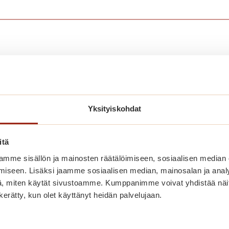
nut myös näistä
Yksityiskohdat
itä
mme sisällön ja mainosten räätälöimiseen, sosiaalisen median
iseen. Lisäksi jaamme sosiaalisen median, mainosalan ja analy
, miten käytät sivustoamme. Kumppanimme voivat yhdistää näitä t
n kerätty, kun olet käyttänyt heidän palvelujaan.