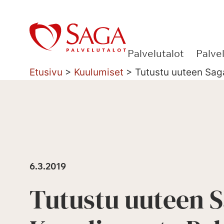
Siirry
sisältöön
Palvelutalot
Palve
Etusivu
>
Kuulumiset
>
Tutustu uuteen Saga
6.3.2019
Tutustu uuteen 