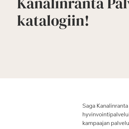
Kanalinranta Palv
katalogiin!
Saga Kanalinranta t
hyvinvointipalvelui
kampaajan palveluit