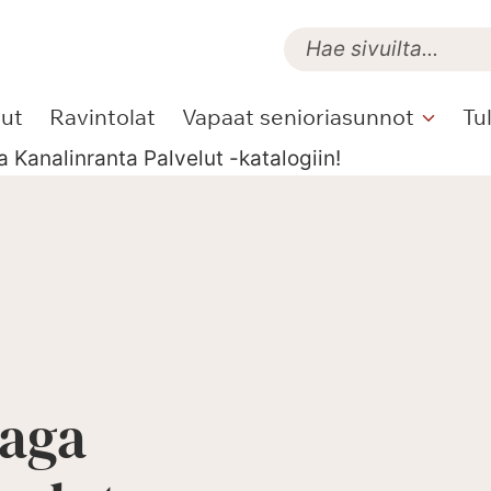
lut
Ravintolat
Vapaat senioriasunnot
Tu
 Kanalinranta Palvelut -katalogiin!
Saga