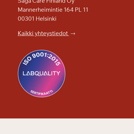
l
Saga Care Finland Oy
ö
Mannerheimintie 164 PL 11
y
00301 Helsinki
l
y
Kaikki yhteystiedot
p
ä
i
v
i
l
l
e