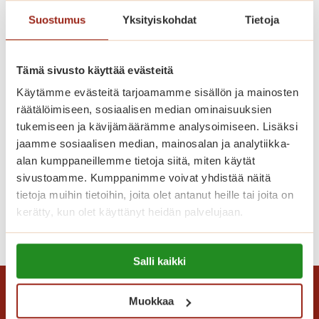
k
o
Suostumus
Yksityiskohdat
Tietoja
u
u
Tämä sivusto käyttää evästeitä
s
i
Käytämme evästeitä tarjoamamme sisällön ja mainosten
k
räätälöimiseen, sosiaalisen median ominaisuuksien
o
tukemiseen ja kävijämäärämme analysoimiseen. Lisäksi
t
jaamme sosiaalisen median, mainosalan ja analytiikka-
i
alan kumppaneillemme tietoja siitä, miten käytät
Tango hurmasi yleisön
s
sivustoamme. Kumppanimme voivat yhdistää näitä
i
tietoja muihin tietoihin, joita olet antanut heille tai joita on
kerätty, kun olet käyttänyt heidän palvelujaan.
p
T
Lue lisää
a
a
Lue lisää evästeistä:
l
n
Salli kaikki
https://sagacare.fi/evasteet/
v
g
e
o
Muokkaa
l
h