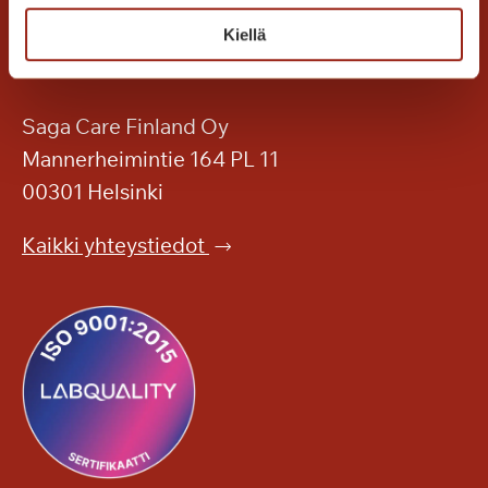
u
u
i
Kiellä
r
d
m
e
a
n
s
Saga Care Finland Oy
k
i
Mannerheimintie 164 PL 11
e
y
00301 Helsinki
s
l
k
e
Kaikki yhteystiedot
e
i
l
s
l
ö
ä
n
?