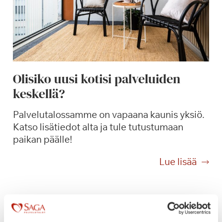
i
a
,
k
i
i
Olisiko uusi kotisi palveluiden
t
keskellä?
o
s
Palvelutalossamme on vapaana kaunis yksiö.
!
Katso lisätiedot alta ja tule tutustumaan
paikan päälle!
O
Lue lisää
l
i
s
i