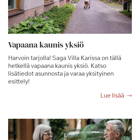
Vapaana kaunis yksiö
Harvoin tarjolla! Saga Villa Karissa on tällä
hetkellä vapaana kaunis yksiö. Katso
lisätiedot asunnosta ja varaa yksityinen
esittely!
V
Lue lisää
a
p
a
a
n