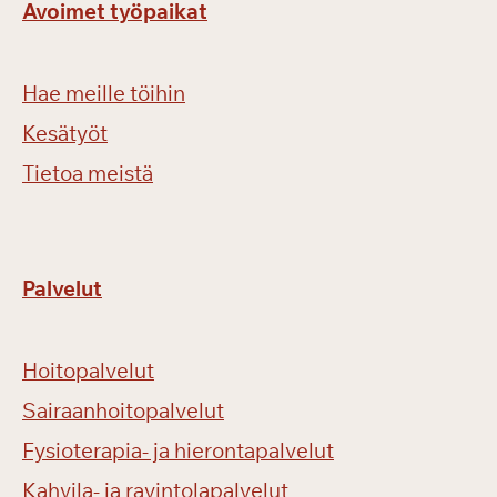
Avoimet työpaikat
Hae meille töihin
Kesätyöt
Tietoa meistä
Palvelut
Hoitopalvelut
Sairaanhoitopalvelut
Fysioterapia- ja hierontapalvelut
Kahvila- ja ravintolapalvelut