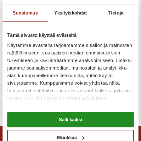
a
Suostumus
Yksityiskohdat
Tietoja
r
k
e
Tämä sivusto käyttää evästeitä
l
Käytämme evästeitä tarjoamamme sisällön ja mainosten
o
räätälöimiseen, sosiaalisen median ominaisuuksien
t
tukemiseen ja kävijämäärämme analysoimiseen. Lisäksi
S
jaamme sosiaalisen median, mainosalan ja analytiikka-
a
alan kumppaneillemme tietoja siitä, miten käytät
Kuvatervehdys Villa Karin
g
sivustoamme. Kumppanimme voivat yhdistää näitä
pääsiäisestä
a
tietoja muihin tietoihin, joita olet antanut heille tai joita on
V
kerätty, kun olet käyttänyt heidän palvelujaan.
i
K
Lue lisää
l
Lue lisää evästeistä:
u
l
Salli kaikki
https://sagacare.fi/evasteet/
v
a
a
K
Muokkaa
t