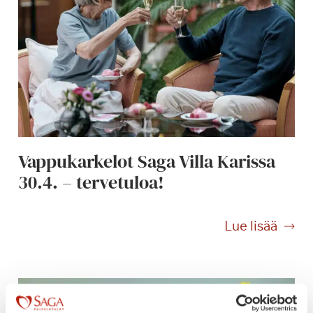
a
k
a
u
n
i
s
y
k
Vappukarkelot Saga Villa Karissa
s
30.4. – tervetuloa!
i
ö
V
Lue lisää
a
p
p
u
k