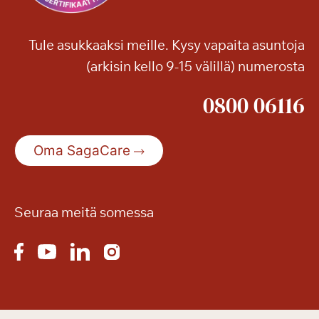
u
p
l
ä
o
Tule asukkaaksi meille. Kysy vapaita asuntoja
ä
a
(arkisin kello 9-15 välillä) numerosta
s
!
i
0800 06116
ä
i
s
Oma SagaCare
e
s
t
ä
Seuraa meitä somessa