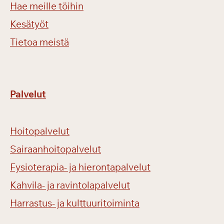
Hae meille töihin
Kesätyöt
Tietoa meistä
Palvelut
Hoitopalvelut
Sairaanhoitopalvelut
Fysioterapia- ja hierontapalvelut
Kahvila- ja ravintolapalvelut
Harrastus- ja kulttuuritoiminta