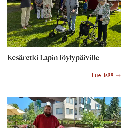
Kesäretki Lapin löylypäiville
K
Lue lisää
e
s
ä
r
e
t
k