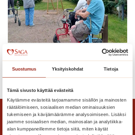
u
e
u
S
a
g
a
K
Tikanheittoa Saga
a
Kanalinrannassa
n
a
Suostumus
Yksityiskohdat
Tietoja
l
T
Lue lisää
i
i
n
Tämä sivusto käyttää evästeitä
k
r
Käytämme evästeitä tarjoamamme sisällön ja mainosten
a
a
räätälöimiseen, sosiaalisen median ominaisuuksien
n
n
tukemiseen ja kävijämäärämme analysoimiseen. Lisäksi
h
n
jaamme sosiaalisen median, mainosalan ja analytiikka-
e
a
alan kumppaneillemme tietoja siitä, miten käytät
i