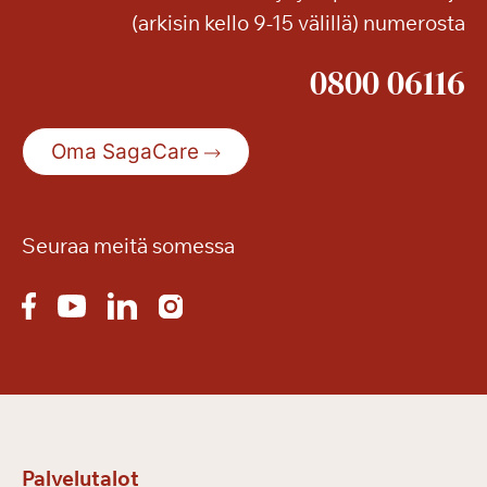
(arkisin kello 9-15 välillä) numerosta
n
a
0800 06116
s
s
a
Oma SagaCare
Seuraa meitä somessa
Palvelutalot