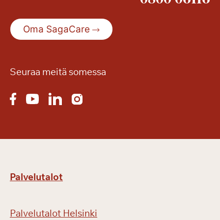
i
s
Oma SagaCare
e
s
t
ä
Seuraa meitä somessa
Palvelutalot
Palvelutalot Helsinki