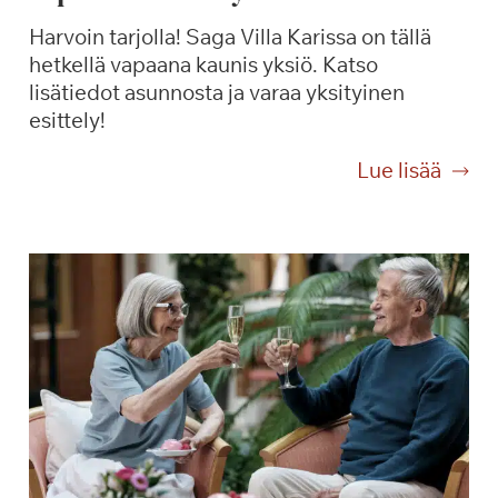
Harvoin tarjolla! Saga Villa Karissa on tällä
hetkellä vapaana kaunis yksiö. Katso
lisätiedot asunnosta ja varaa yksityinen
esittely!
V
Lue lisää
a
p
a
a
n
a
k
a
u
n
i