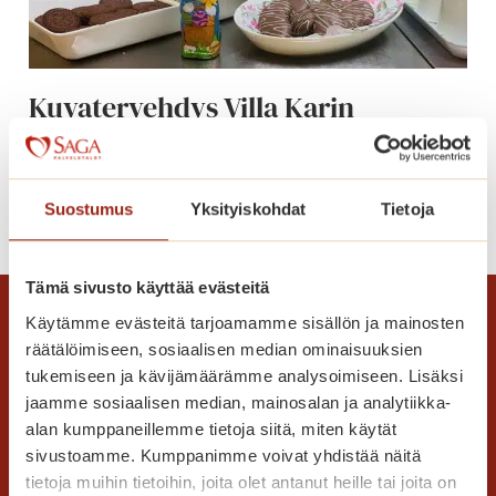
t
S
a
Kuvatervehdys Villa Karin
g
pääsiäisestä
a
V
i
K
Lue lisää
Suostumus
Yksityiskohdat
Tietoja
l
u
l
v
a
a
Tämä sivusto käyttää evästeitä
K
t
Käytämme evästeitä tarjoamamme sisällön ja mainosten
a
e
räätälöimiseen, sosiaalisen median ominaisuuksien
r
r
tukemiseen ja kävijämäärämme analysoimiseen. Lisäksi
i
v
jaamme sosiaalisen median, mainosalan ja analytiikka-
s
e
alan kumppaneillemme tietoja siitä, miten käytät
s
h
sivustoamme. Kumppanimme voivat yhdistää näitä
a
d
Saga Care Finland Oy
tietoja muihin tietoihin, joita olet antanut heille tai joita on
3