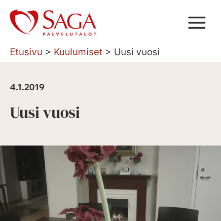
Siirry
sisältöön
Etusivu
>
Kuulumiset
>
Uusi vuosi
4.1.2019
Uusi vuosi