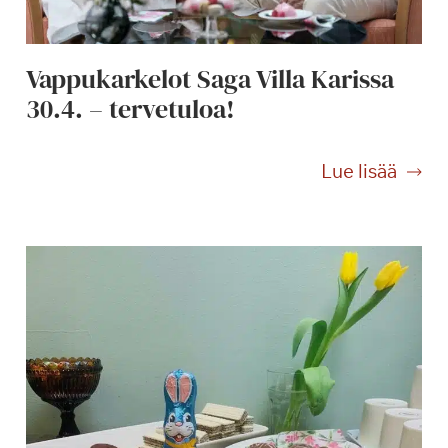
s
y
k
Vappukarkelot Saga Villa Karissa
s
30.4. – tervetuloa!
i
ö
V
Lue lisää
a
p
p
u
k
a
r
k
e
l
o