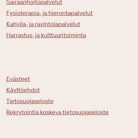
Sairaanhoitopalvelut
Fysioterapia- ja hierontapalvelut
Kahvila- ja ravintolapalvelut
Harrastus- ja kulttuuritoiminta
Evästeet
Käyttöehdot
Tietosuojaseloste
Rekrytointia koskeva tietosuojaseloste