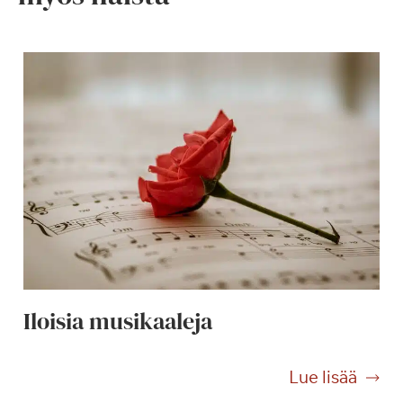
Iloisia musikaaleja
I
Lue lisää
l