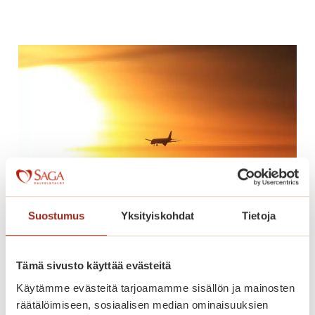
i
n
g
o
n
n
u
m
e
r
o
t
Suostumus
Yksityiskohdat
Tietoja
h
e
Lomaonnea
r
Tämä sivusto käyttää evästeitä
ä
Käytämme evästeitä tarjoamamme sisällön ja mainosten
t
L
Lue lisää
räätälöimiseen, sosiaalisen median ominaisuuksien
t