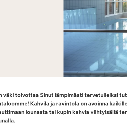
 väki toivottaa Sinut lämpimästi tervetulleiksi t
taloomme! Kahvila ja ravintola on avoinna kaikille,
uttimaan lounasta tai kupin kahvia viihtyisällä tera
nalla.