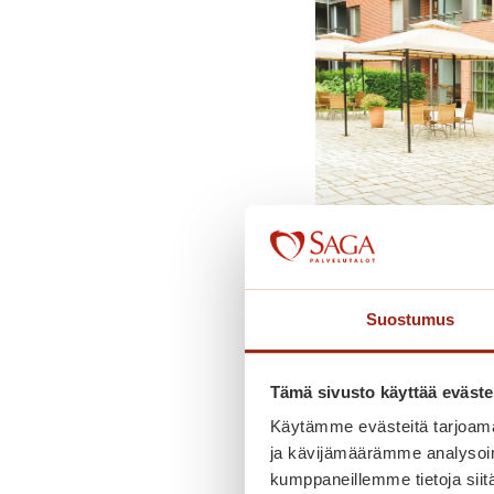
Saga Kaskenniityn 
Suostumus
Jaa kuuluminen s
Tämä sivusto käyttää eväste
Käytämme evästeitä tarjoama
ja kävijämäärämme analysoim
kumppaneillemme tietoja siitä