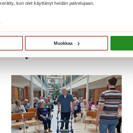
n kerätty, kun olet käyttänyt heidän palvelujaan.
/
Muokkaa
nut myös näistä