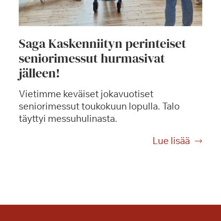
Saga Kaskenniityn perinteiset
seniorimessut hurmasivat
jälleen!
Vietimme keväiset jokavuotiset
seniorimessut toukokuun lopulla. Talo
täyttyi messuhulinasta.
S
Lue lisää
a
g
a
K
a
s