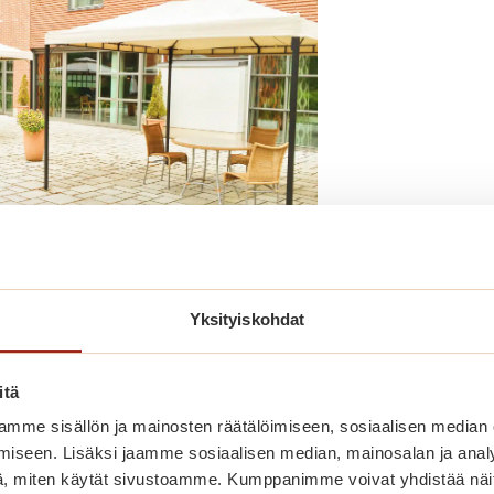
viihtyisä terassi takapihalla!
Yksityiskohdat
omessa
itä
mme sisällön ja mainosten räätälöimiseen, sosiaalisen median
iseen. Lisäksi jaamme sosiaalisen median, mainosalan ja analy
, miten käytät sivustoamme. Kumppanimme voivat yhdistää näitä t