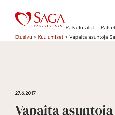
Siirry
sisältöön
Palvelutalot
Palve
Etusivu
>
Kuulumiset
>
Vapaita asuntoja S
27.6.2017
Vapaita asuntoja