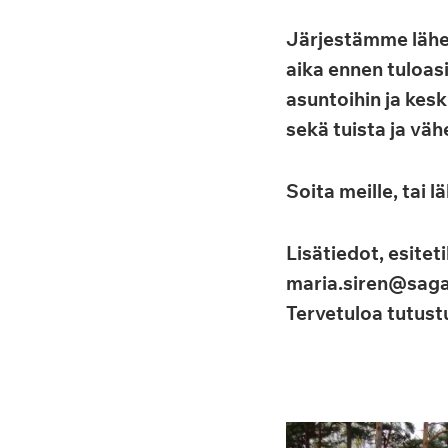
Järjestämme lähes
aika ennen tuloas
asuntoihin ja kes
sekä tuista ja väh
Soita meille, tai 
Lisätiedot, esitet
maria.siren@saga
Tervetuloa tutus