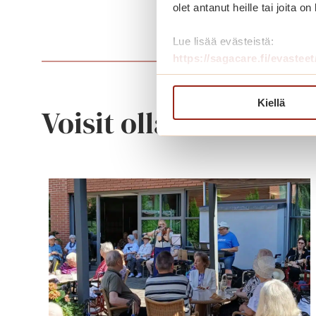
olet antanut heille tai joita o
Lue lisää evästeistä:
https://sagacare.fi/evasteet
Kiellä
Voisit olla kiinnostu