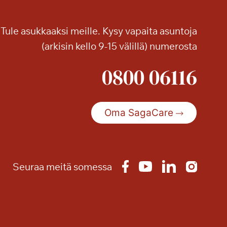
v
y
i
Tule asukkaaksi meille. Kysy vapaita asuntoja
l
(arkisin kello 9-15 välillä) numerosta
l
ä
0800 06116
p
a
l
Oma SagaCare
v
e
l
u
i
Seuraa meitä somessa
l
l
a