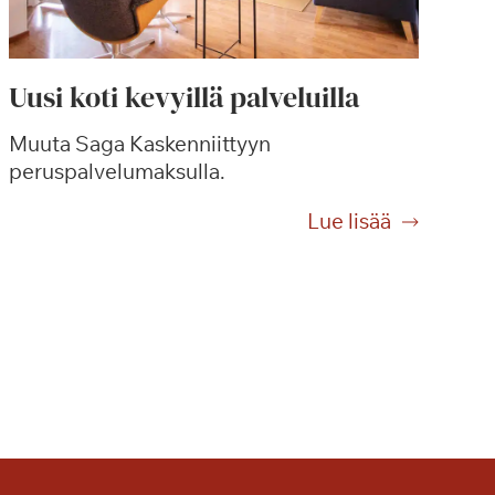
Uusi koti kevyillä palveluilla
Muuta Saga Kaskenniittyyn
peruspalvelumaksulla.
U
Lue lisää
u
s
i
k
o
t
i
k
e