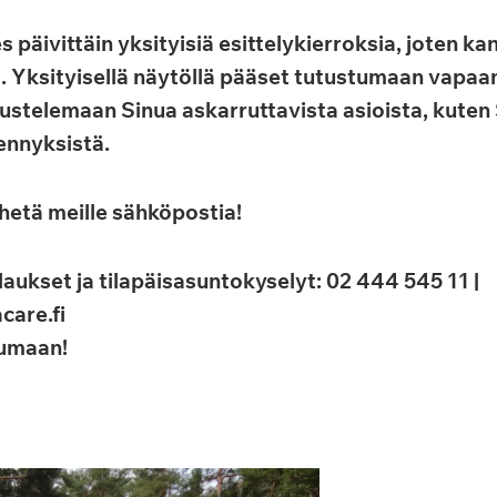
 päivittäin yksityisiä esittelykierroksia, joten k
i. Yksityisellä näytöllä pääset tutustumaan vapaan
kustelemaan Sinua askarruttavista asioista, kuten
ennyksistä.
lähetä meille sähköpostia!
ilaukset ja tilapäisasuntokyselyt: 02 444 545 11 |
care.fi
tumaan!