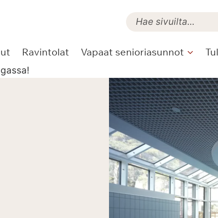
lut
Ravintolat
Vapaat senioriasunnot
Tu
agassa!