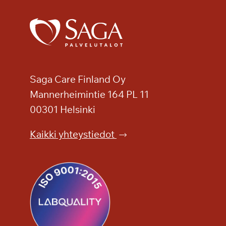
k
e
s
ä
p
ä
i
Saga Care Finland Oy
v
Mannerheimintie 164 PL 11
ä
00301 Helsinki
S
a
Kaikki yhteystiedot
g
a
K
a
s
k
e