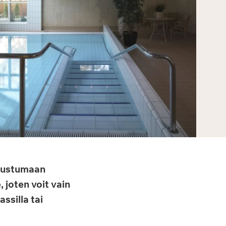
utustumaan
 joten voit vain
ssilla tai