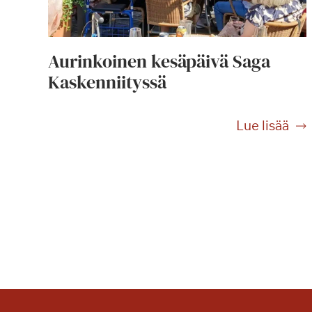
Aurinkoinen kesäpäivä Saga
Kaskenniityssä
A
Lue lisää
u
r
i
n
k
o
i
n
e
n