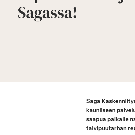
Sagassa!
Saga Kaskenniityn
kauniiseen palvelu
saapua paikalle na
talvipuutarhan reu