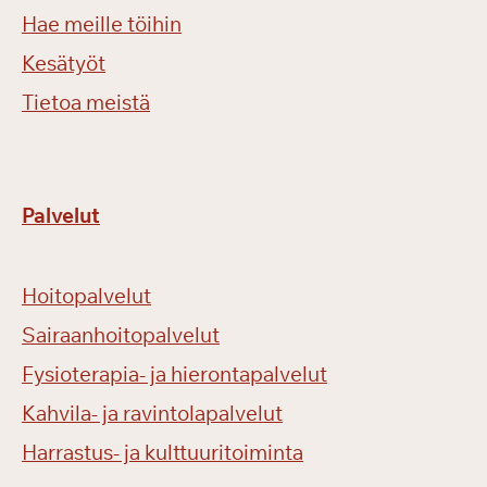
Hae meille töihin
Kesätyöt
Tietoa meistä
Palvelut
Hoitopalvelut
Sairaanhoitopalvelut
Fysioterapia- ja hierontapalvelut
Kahvila- ja ravintolapalvelut
Harrastus- ja kulttuuritoiminta