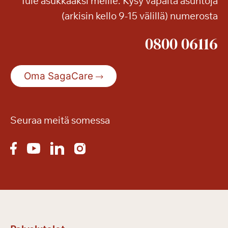
Tule asukkaaksi meille. Kysy vapaita asuntoja
d
(arkisin kello 9-15 välillä) numerosta
e
o
0800 06116
s
t
a
Oma SagaCare
i
k
i
m
Seuraa meitä somessa
u
i
s
t
o
i
s
e