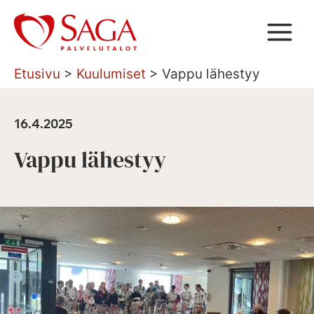
Siirry
sisältöön
Etusivu
>
Kuulumiset
>
Vappu lähestyy
16.4.2025
Vappu lähestyy