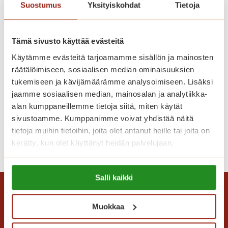
e
Suostumus
Yksityiskohdat
Tietoja
p
l
e
m
r
Hyvästä syntyy hyvää –
a
Tämä sivusto käyttää evästeitä
u
somevideosta ikimuistoiseen
a
Käytämme evästeitä tarjoamamme sisällön ja mainosten
s
p
biljardipäivään
räätälöimiseen, sosiaalisen median ominaisuuksien
p
a
tukemiseen ja kävijämäärämme analysoimiseen. Lisäksi
a
l
Kun jaoimme videon asukkaamme
jaamme sosiaalisen median, mainosalan ja analytiikka-
l
v
lempipaikasta Saga Helapuistossa, emme
alan kumppaneillemme tietoja siitä, miten käytät
v
e
osanneet arvata, mihin se vielä johtaisi.
sivustoamme. Kumppanimme voivat yhdistää näitä
e
l
tietoja muihin tietoihin, joita olet antanut heille tai joita on
l
H
Lue lisää
u
kerätty, kun olet käyttänyt heidän palvelujaan.
u
y
t
m
v
Lue lisää evästeistä:
a
a
Salli kaikki
ä
https://sagacare.fi/evasteet/
l
k
s
o
s
t
n
Muokkaa
u
ä
k
l