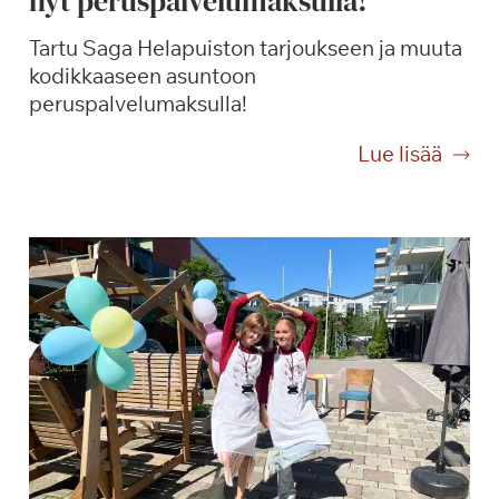
nyt peruspalvelumaksulla!
Tartu Saga Helapuiston tarjoukseen ja muuta
kodikkaaseen asuntoon
peruspalvelumaksulla!
S
Lue lisää
a
g
a
H
e
l
a
p
u
i
s
t