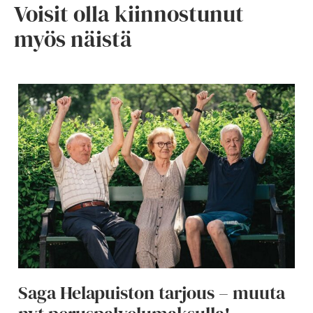
Voisit olla kiinnostunut
myös näistä
Saga Helapuiston tarjous – muuta