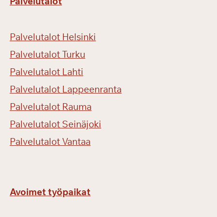
Palvelutalot
e
n
b
Palvelutalot Helsinki
i
l
Palvelutalot Turku
j
Palvelutalot Lahti
a
Palvelutalot Lappeenranta
r
d
Palvelutalot Rauma
i
Palvelutalot Seinäjoki
p
ä
Palvelutalot Vantaa
i
v
ä
ä
Avoimet työpaikat
n