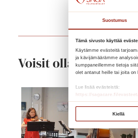
Suostumus
Tämä sivusto käyttää eväste
Käytämme evästeitä tarjoama
Voisit olla kiinnostu
ja kävijämäärämme analysoim
kumppaneillemme tietoja siitä
olet antanut heille tai joita o
Lue lisää evästeistä:
https://sagacare.fi/evasteet
Kiellä