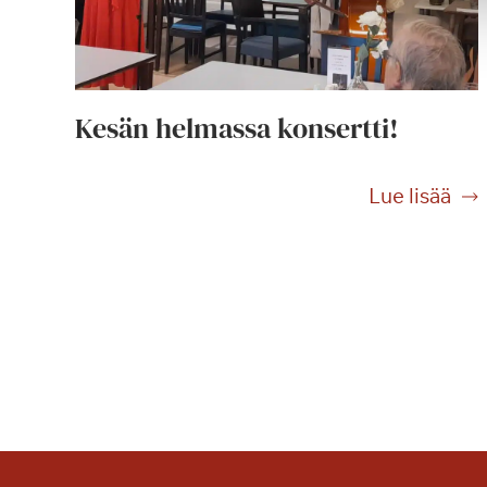
Kesän helmassa konsertti!
K
Lue lisää
e
s
ä
n
h
e
l
m
a
s