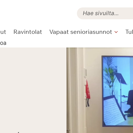
lut
Ravintolat
Vapaat senioriasunnot
Tu
toa