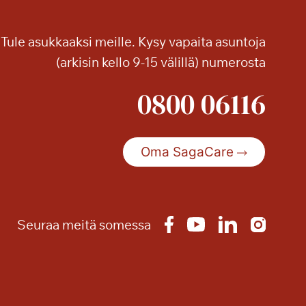
t
i
l
Tule asukkaaksi meille. Kysy vapaita asuntoja
a
(arkisin kello 9-15 välillä) numerosta
h
d
0800 06116
u
t
t
Oma SagaCare
i
v
a
t
Seuraa meitä somessa