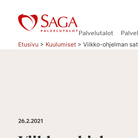
Siirry
sisältöön
Palvelutalot
Palve
Etusivu
>
Kuulumiset
>
Viikko-ohjelman sa
26.2.2021