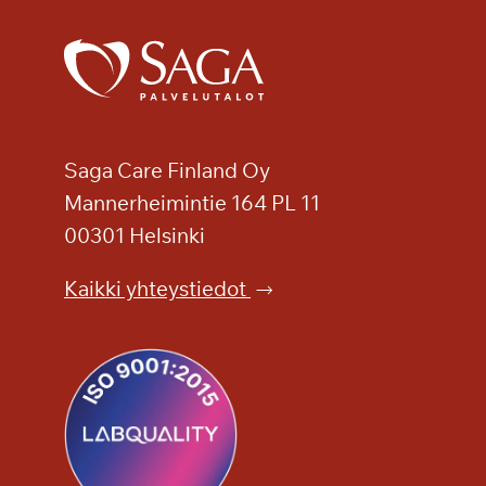
s
a
k
o
n
s
e
Saga Care Finland Oy
r
Mannerheimintie 164 PL 11
t
00301 Helsinki
t
i
Kaikki yhteystiedot
!