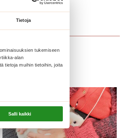
Tietoja
 ominaisuuksien tukemiseen
tiikka-alan
ietoja muihin tietoihin, joita
Salli kaikki