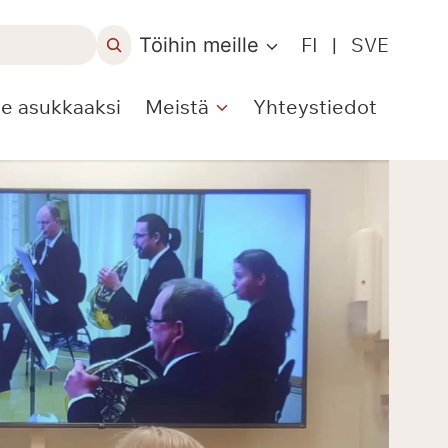
Töihin meille
FI
|
SVE
le asukkaaksi
Meistä
Yhteystiedot