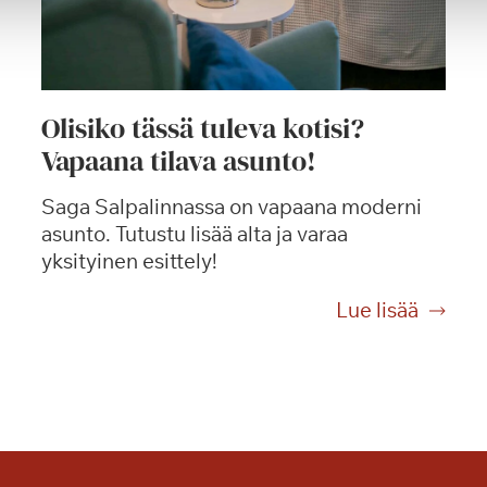
Olisiko tässä tuleva kotisi?
Vapaana tilava asunto!
Saga Salpalinnassa on vapaana moderni
asunto. Tutustu lisää alta ja varaa
yksityinen esittely!
O
Lue lisää
l
i
s
i
k
o