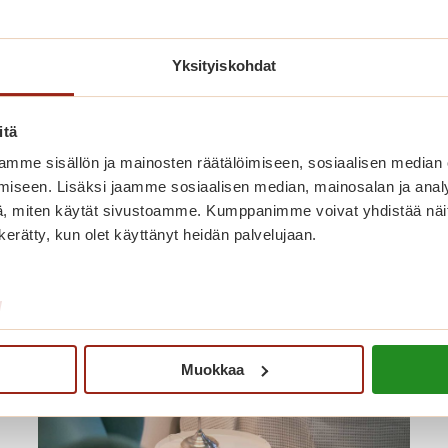
Yksityiskohdat
itä
mme sisällön ja mainosten räätälöimiseen, sosiaalisen median
nut myös näistä
iseen. Lisäksi jaamme sosiaalisen median, mainosalan ja analy
, miten käytät sivustoamme. Kumppanimme voivat yhdistää näitä t
n kerätty, kun olet käyttänyt heidän palvelujaan.
/
Muokkaa