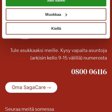
Salli kaikki
o
https://sagacare.fi/evasteet/
n
k
Muokkaa
o
n
Kiellä
s
e
r
Tule asukkaaksi meille. Kysy vapaita asuntoja
t
(arkisin kello 9-15 välillä) numerosta
t
i
0800 06116
Oma SagaCare
Seuraa meitä somessa