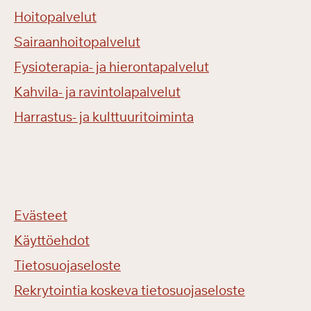
Hoitopalvelut
Sairaanhoitopalvelut
Fysioterapia- ja hierontapalvelut
Kahvila- ja ravintolapalvelut
Harrastus- ja kulttuuritoiminta
Evästeet
Käyttöehdot
Tietosuojaseloste
Rekrytointia koskeva tietosuojaseloste