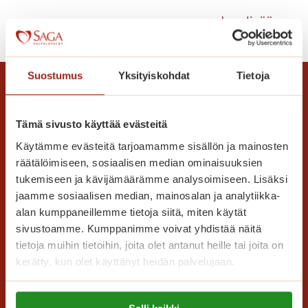
m
K
Lue lisää
e
i
n
i
t
t
Suostumus
Yksityiskohdat
Tietoja
a
e
i
l
v
t
Tämä sivusto käyttää evästeitä
a
y
Käytämme evästeitä tarjoamamme sisällön ja mainosten
s
h
räätälöimiseen, sosiaalisen median ominaisuuksien
a
u
tukemiseen ja kävijämäärämme analysoimiseen. Lisäksi
l
i
Saga Care Finland Oy
jaamme sosiaalisen median, mainosalan ja analytiikka-
l
p
Mannerheimintie 164 PL 11
alan kumppaneillemme tietoja siitä, miten käytät
a
p
sivustoamme. Kumppanimme voivat yhdistää näitä
00301 Helsinki
u
tietoja muihin tietoihin, joita olet antanut heille tai joita on
t
kerätty, kun olet käyttänyt heidän palvelujaan.
Kaikki yhteystiedot
a
s
Lue lisää evästeistä: