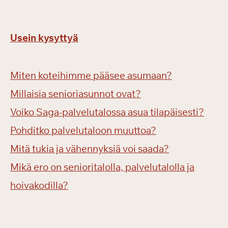
Usein kysyttyä
Miten koteihimme pääsee asumaan?
Millaisia senioriasunnot ovat?
Voiko Saga-palvelutalossa asua tilapäisesti?
Pohditko palvelutaloon muuttoa?
Mitä tukia ja vähennyksiä voi saada?
Mikä ero on senioritalolla, palvelutalolla ja
hoivakodilla?