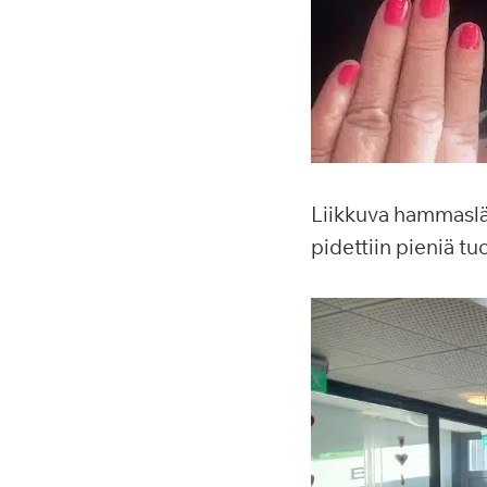
Liikkuva hammaslää
pidettiin pieniä tu