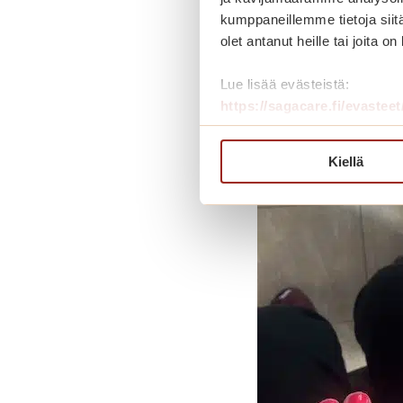
kumppaneillemme tietoja siitä
olet antanut heille tai joita o
Lue lisää evästeistä:
https://sagacare.fi/evasteet
Kiellä