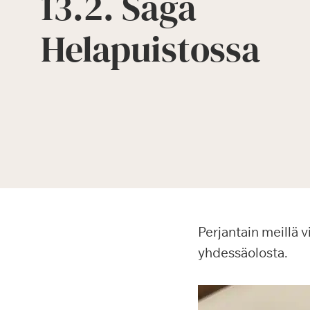
13.2. Saga
Helapuistossa
Perjantain meillä v
yhdessäolosta.