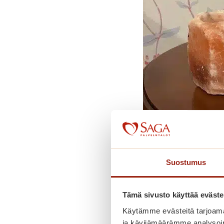
Suostumus
Kynsistudio oli su
Tämä sivusto käyttää eväste
Käytämme evästeitä tarjoama
ja kävijämäärämme analysoim