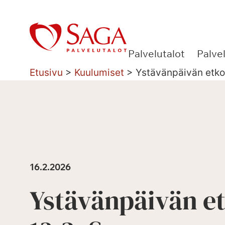
Siirry
sisältöön
Palvelutalot
Palve
Etusivu
>
Kuulumiset
>
Ystävänpäivän etko
16.2.2026
Ystävänpäivän e