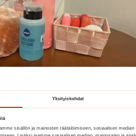
Yksityiskohdat
per suosittu- peräti 19 asiakasta kävi hemmottelussa.
itä
mme sisällön ja mainosten räätälöimiseen, sosiaalisen median
iseen. Lisäksi jaamme sosiaalisen median, mainosalan ja analy