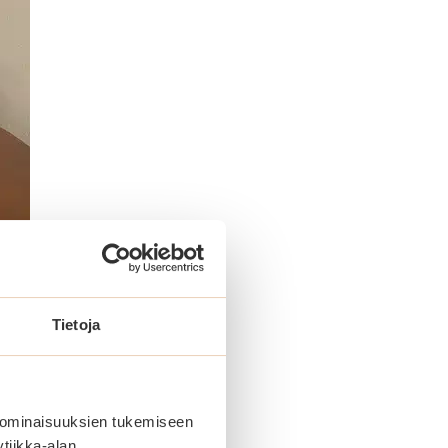
Tietoja
 ominaisuuksien tukemiseen
tiikka-alan