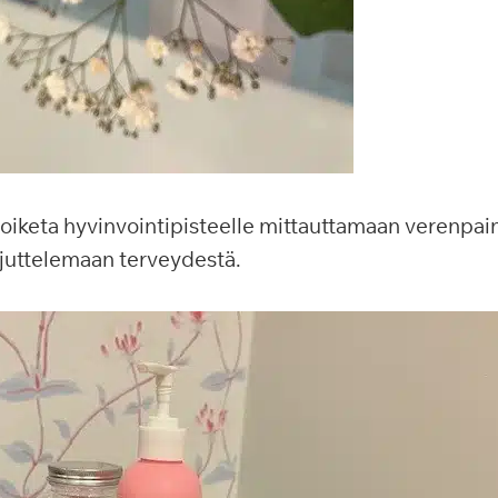
poiketa hyvinvointipisteelle mittauttamaan verenpai
juttelemaan terveydestä.