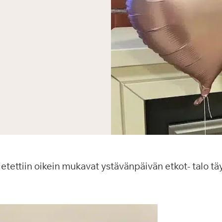
ietettiin oikein mukavat ystävänpäivän etkot- talo täy