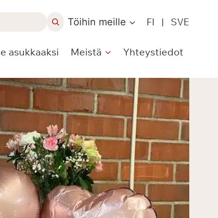
Töihin meille
FI
|
SVE
le asukkaaksi
Meistä
Yhteystiedot