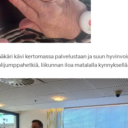
käri kävi kertomassa palvelustaan ja suun hyvinvoin
olijumppahetkiä, liikunnan iloa matalalla kynnyksellä