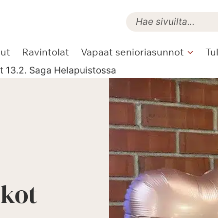
lut
Ravintolat
Vapaat senioriasunnot
Tu
t 13.2. Saga Helapuistossa
tkot