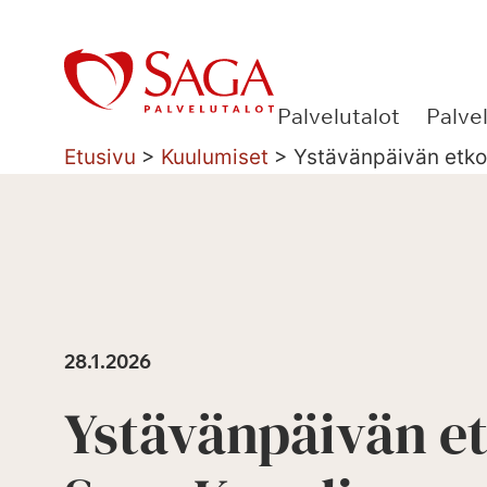
Siirry
sisältöön
Palvelutalot
Palve
Etusivu
>
Kuulumiset
>
Ystävänpäivän etkot
28.1.2026
Ystävänpäivän e