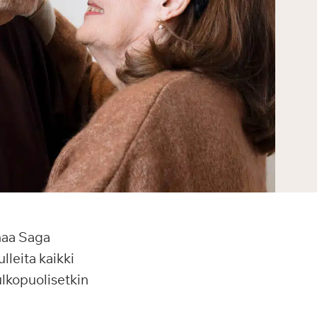
maa Saga
leita kaikki
ulkopuolisetkin