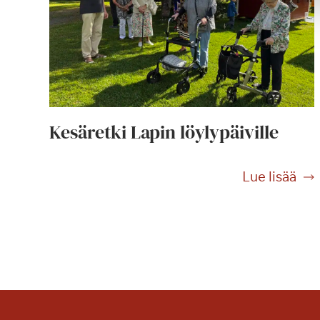
Kesäretki Lapin löylypäiville
K
Lue lisää
e
s
ä
r
e
t
k
i