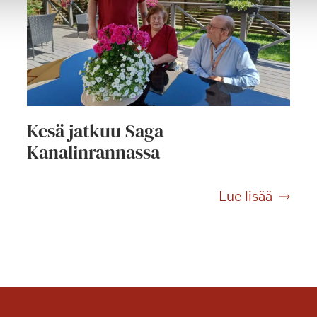
Kesä jatkuu Saga
Kanalinrannassa
K
Lue lisää
e
s
ä
j
a
t