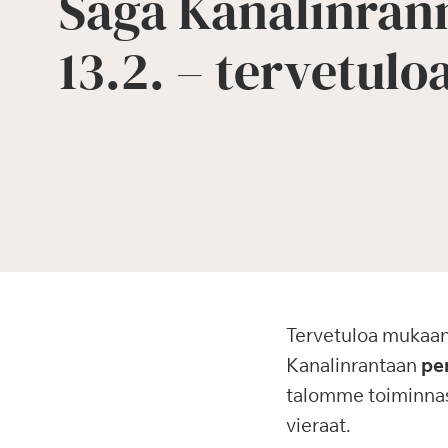
Saga Kanalinran
13.2. – tervetulo
Tervetuloa mukaa
Kanalinrantaan
per
talomme toiminnast
vieraat.