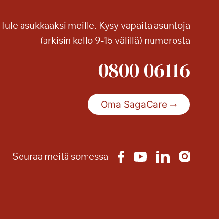
i
t
Tule asukkaaksi meille. Kysy vapaita asuntoja
t
o
(arkisin kello 9-15 välillä) numerosta
a
0800 06116
S
a
g
a
Oma SagaCare
K
a
n
a
Seuraa meitä somessa
l
i
n
r
a