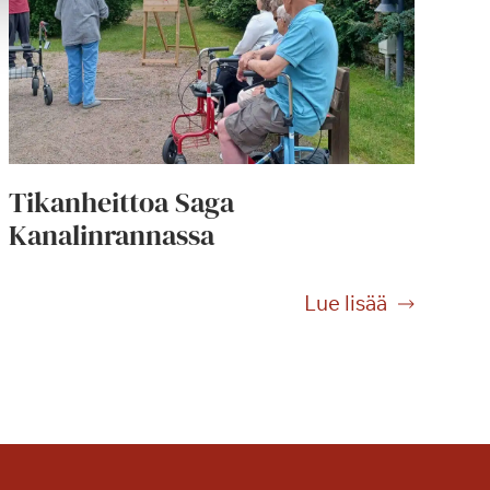
Tikanheittoa Saga
Kanalinrannassa
T
Lue lisää
i
k
a
n
h
e