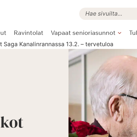
lut
Ravintolat
Vapaat senioriasunnot
Tu
 Saga Kanalinrannassa 13.2. – tervetuloa
tkot