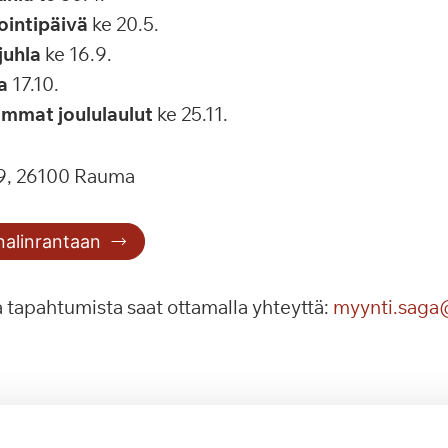
ointipäivä
ke 20.5.
juhla
ke 16.9.
a
17.10.
mmat joululaulut
ke 25.11.
19, 26100 Rauma
nalinrantaan
a tapahtumista saat ottamalla yhteyttä:
myynti.saga
omessa