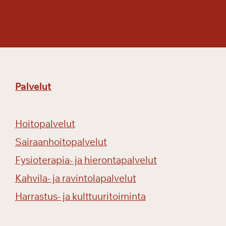
a
s
s
a
Palvelut
Hoitopalvelut
Sairaanhoitopalvelut
Fysioterapia- ja hierontapalvelut
Kahvila- ja ravintolapalvelut
Harrastus- ja kulttuuritoiminta