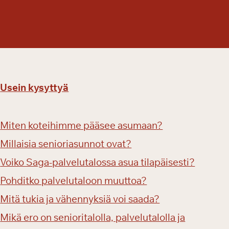
n
n
a
s
s
a
Usein kysyttyä
Miten koteihimme pääsee asumaan?
Millaisia senioriasunnot ovat?
Voiko Saga-palvelutalossa asua tilapäisesti?
Pohditko palvelutaloon muuttoa?
Mitä tukia ja vähennyksiä voi saada?
Mikä ero on senioritalolla, palvelutalolla ja