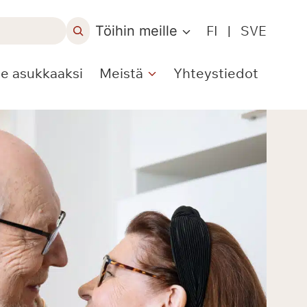
Töihin meille
FI
|
SVE
le asukkaaksi
Meistä
Yhteystiedot