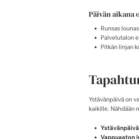
Päivän aikana 
Runsas lounasb
Palvelutalon es
Pitkän linjan 
Tapahtu
Ystävänpäivä on va
kaikille. Nähdään 
Ystävänpäivä
Vappuaaton j