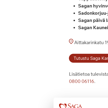
Sagan hyvinv
Sadonkorjuu-
Sagan päivä l
Sagan Kaunei
Aittakarinkatu 
Tutustu Saga Ka
Lisätietoa tulevist
0800 06116
.
Jaa kuuluminen s