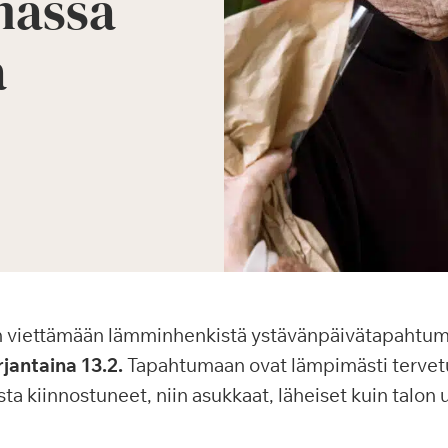
nassa
a
n viettämään lämminhenkistä ystävänpäivätapahtu
jantaina 13.2.
Tapahtumaan ovat lämpimästi tervetul
a kiinnostuneet, niin asukkaat, läheiset kuin talon 