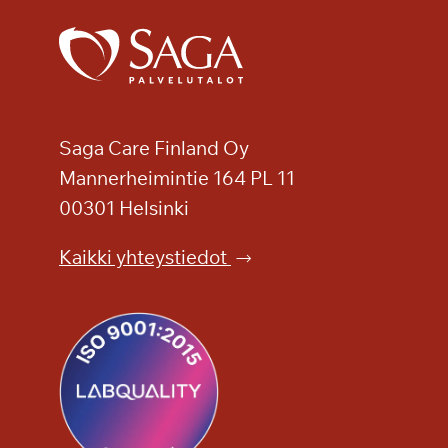
L
a
p
i
n
l
Saga Care Finland Oy
ö
Mannerheimintie 164 PL 11
y
00301 Helsinki
l
y
Kaikki yhteystiedot
p
ä
i
v
i
l
l
e