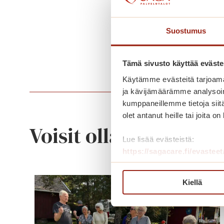
Suostumus
Tämä sivusto käyttää eväste
Käytämme evästeitä tarjoama
ja kävijämäärämme analysoim
kumppaneillemme tietoja siitä
olet antanut heille tai joita o
Voisit olla kiinnostu
Lue lisää evästeistä:
https://sagacare.fi/evasteet
Kiellä