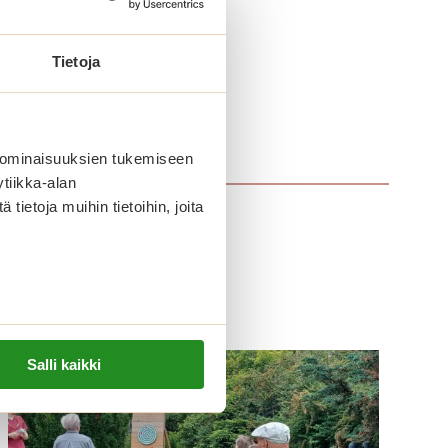
Tietoja
 ominaisuuksien tukemiseen
tiikka-alan
ietoja muihin tietoihin, joita
Salli kaikki