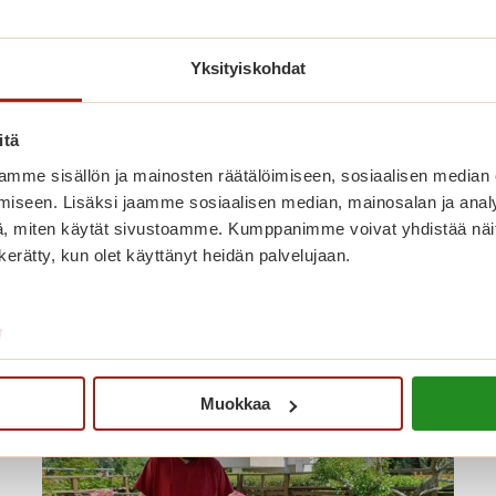
Yksityiskohdat
itä
mme sisällön ja mainosten räätälöimiseen, sosiaalisen median
iseen. Lisäksi jaamme sosiaalisen median, mainosalan ja analy
, miten käytät sivustoamme. Kumppanimme voivat yhdistää näitä t
n kerätty, kun olet käyttänyt heidän palvelujaan.
nut myös näistä
/
Muokkaa