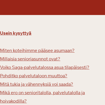
n
y
t
p
e
Usein kysyttyä
r
u
s
Miten koteihimme pääsee asumaan?
p
a
Millaisia senioriasunnot ovat?
l
Voiko Saga-palvelutalossa asua tilapäisesti?
v
Pohditko palvelutaloon muuttoa?
e
l
Mitä tukia ja vähennyksiä voi saada?
u
Mikä ero on senioritalolla, palvelutalolla ja
m
a
hoivakodilla?