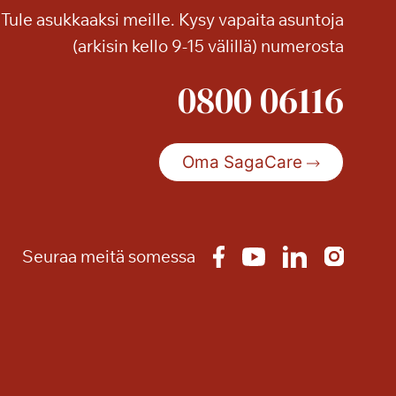
Tule asukkaaksi meille. Kysy vapaita asuntoja
i
n
(arkisin kello 9-15 välillä) numerosta
n
0800 06116
a
n
t
a
Oma SagaCare
r
j
o
u
Seuraa meitä somessa
s
–
m
u
u
t
a