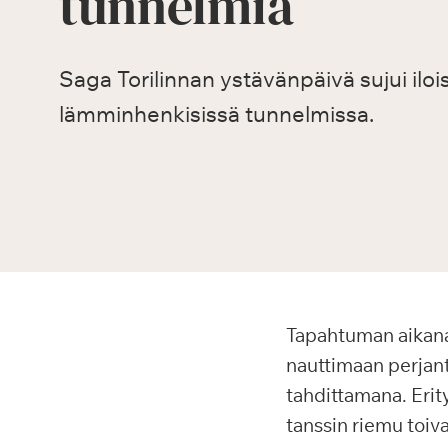
tunnelmia
Saga Torilinnan ystävänpäivä sujui ilois
lämminhenkisissä tunnelmissa.
Tapahtuman aikana v
nauttimaan perjanta
tahdittamana. Erity
tanssin riemu toivat