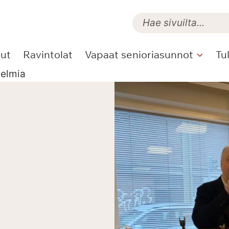
lut
Ravintolat
Vapaat senioriasunnot
Tu
nelmia