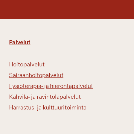
e
k
i
j
ä
Palvelut
ä
j
a
Hoitopalvelut
l
ö
Sairaanhoitopalvelut
y
Fysioterapia- ja hierontapalvelut
t
Kahvila- ja ravintolapalvelut
ä
j
Harrastus- ja kulttuuritoiminta
ä
ä