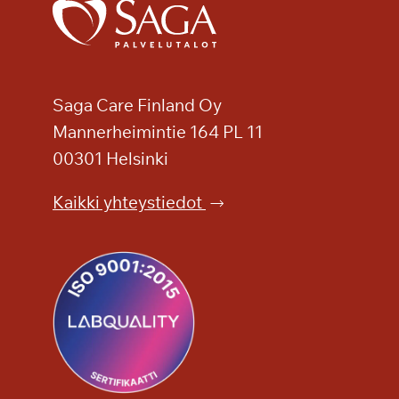
l
a
m
i
s
Saga Care Finland Oy
e
Mannerheimintie 164 PL 11
n
00301 Helsinki
i
l
Kaikki yhteystiedot
o
a