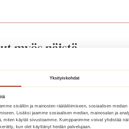
nut myös näistä
Yksityiskohdat
itä
mme sisällön ja mainosten räätälöimiseen, sosiaalisen median
iseen. Lisäksi jaamme sosiaalisen median, mainosalan ja analy
, miten käytät sivustoamme. Kumppanimme voivat yhdistää näitä t
n kerätty, kun olet käyttänyt heidän palvelujaan.