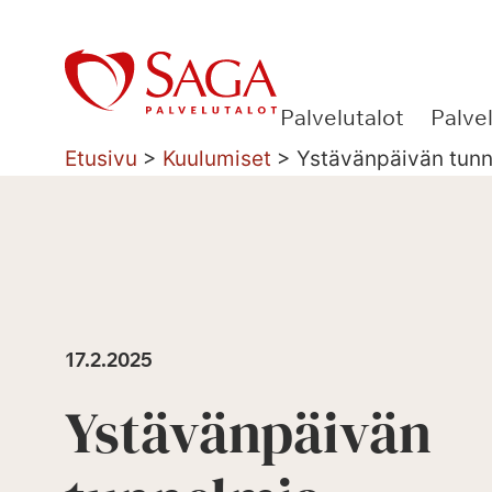
Siirry
sisältöön
Palvelutalot
Palve
Etusivu
>
Kuulumiset
>
Ystävänpäivän tun
17.2.2025
Ystävänpäivän