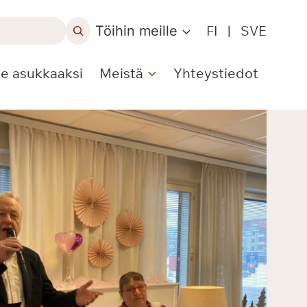
Töihin meille
FI
|
SVE
le asukkaaksi
Meistä
Yhteystiedot