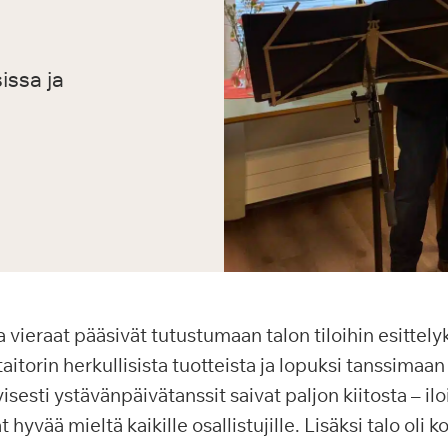
issa ja
ieraat pääsivät tutustumaan talon tiloihin esittelyk
itorin herkullisista tuotteista ja lopuksi tanssimaan
isesti ystävänpäivätanssit saivat paljon kiitosta – ilo
 hyvää mieltä kaikille osallistujille. Lisäksi talo oli ko