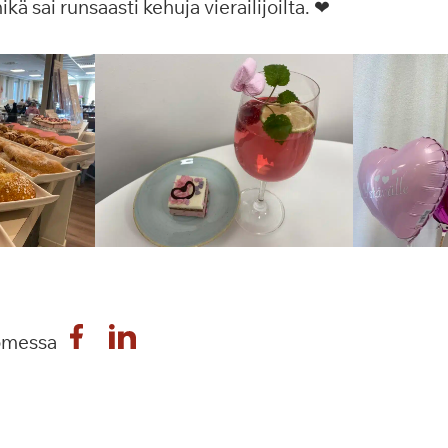
kä sai runsaasti kehuja vierailijoilta. ❤
omessa