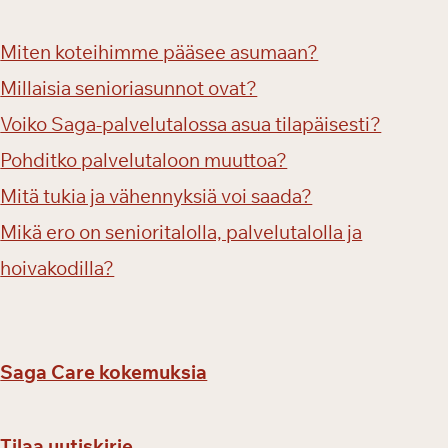
Miten koteihimme pääsee asumaan?
Millaisia senioriasunnot ovat?
Voiko Saga-palvelutalossa asua tilapäisesti?
Pohditko palvelutaloon muuttoa?
Mitä tukia ja vähennyksiä voi saada?
Mikä ero on senioritalolla, palvelutalolla ja
hoivakodilla?
Saga Care kokemuksia
Tilaa uutiskirje