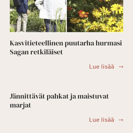
Kasvitieteellinen puutarha hurmasi
Sagan retkiläiset
a
Kasvit
Lue lisää
ylinnan
puuta
in
hurma
velu:
Sagan
Jännittävät pahkat ja maistuvat
metologi
retkilä
marjat
Jännit
Lue lisää
pahka