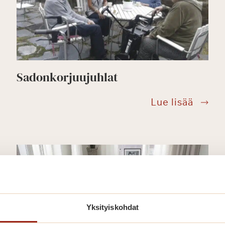
iopetusta
Sadonkorjuujuhlat
Sadonk
Lue lisää
vetuloa
immäiseen
otilaisuuteemme!
Yksityiskohdat