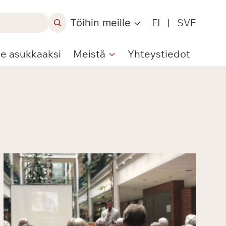
Töihin meille
FI
|
SVE
le asukkaaksi
Meistä
Yhteystiedot