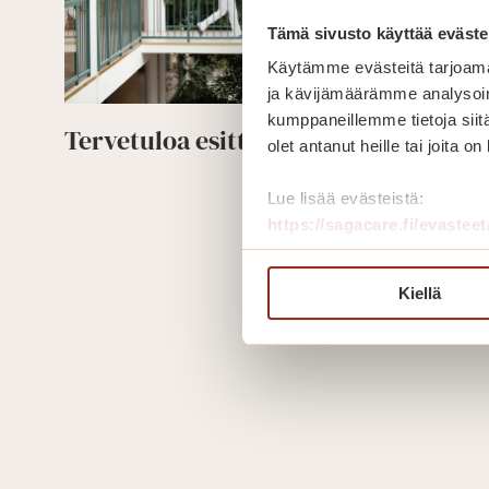
Tämä sivusto käyttää eväste
Käytämme evästeitä tarjoama
ja kävijämäärämme analysoim
kumppaneillemme tietoja siitä
Tervetuloa esittelykierrokselle!
olet antanut heille tai joita o
Ter
Lue lisää
Lue lisää evästeistä:
esit
https://sagacare.fi/evasteet
Kiellä
Sivunavigointi
Edell