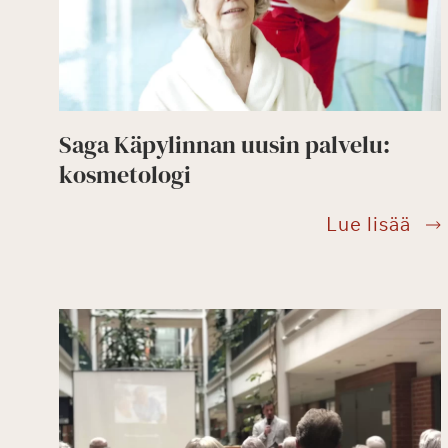
Saga Käpylinnan uusin palvelu:
kosmetologi
Sag
Lue lisää
Käp
uus
pal
kos