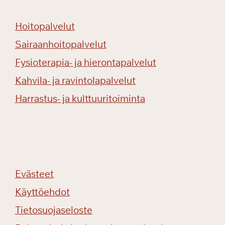
Hoitopalvelut
Sairaanhoitopalvelut
Fysioterapia- ja hierontapalvelut
Kahvila- ja ravintolapalvelut
Harrastus- ja kulttuuritoiminta
Evästeet
Käyttöehdot
Tietosuojaseloste