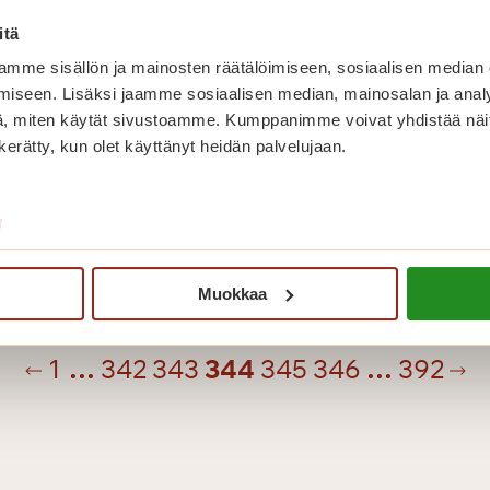
itä
mme sisällön ja mainosten räätälöimiseen, sosiaalisen median
iseen. Lisäksi jaamme sosiaalisen median, mainosalan ja analy
, miten käytät sivustoamme. Kumppanimme voivat yhdistää näitä t
Tilapäistä asumista Saga
n kerätty, kun olet käyttänyt heidän palvelujaan.
Torilinnassa
vetuloa
telykierrokselle!
Tilapä
Lue lisää
/
asumi
Saga
Muokkaa
Torili
inen
Se
1
…
342
343
344
345
346
…
392
sivu
siv