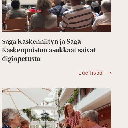
Saga Kaskenniityn ja Saga
Kaskenpuiston asukkaat saivat
digiopetusta
ieteellinen
rha
Saga
Lue lisää
si
Kaskenni
ja
iset
Saga
Kaskenpu
tävät
asukkaat
t
saivat