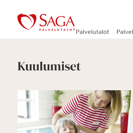
Siirry
sisältöön
Palvelutalot
Palve
Kuulumiset