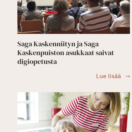
Saga Kaskenniityn ja Saga
Kaskenpuiston asukkaat saivat
digiopetusta
Sag
Lue lisää
Kas
ja
Sag
Kas
asu
saiv