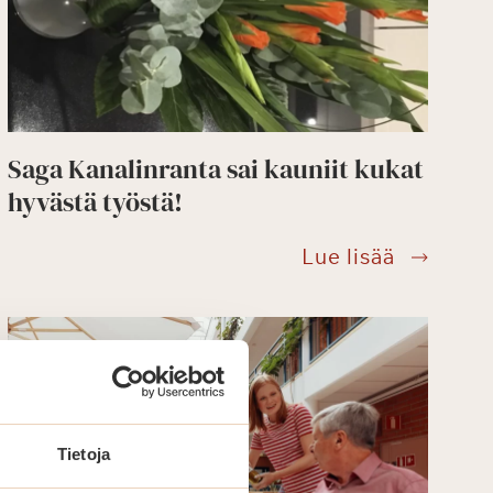
Saga Kanalinranta sai kauniit kukat
hyvästä työstä!
orjuujuhlat
Saga
Lue lisää
Kanalinr
sai
kauniit
kukat
hyvästä
työstä!
Tietoja