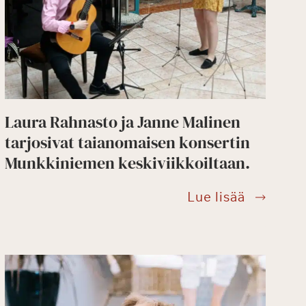
Laura Rahnasto ja Janne Malinen
tarjosivat taianomaisen konsertin
Munkkiniemen keskiviikkoiltaan.
Laura
Lue lisää
Rahnasto
ja
Janne
Malinen
tarjosiva