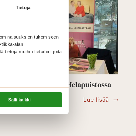
kevääsee
Tietoja
 ominaisuuksien tukemiseen
tiikka-alan
ietoja muihin tietoihin, joita
Seniorimessut Saga Helapuistossa
i
Seniorim
Lue lisää
Salli kaikki
n
Saga
Helapuis