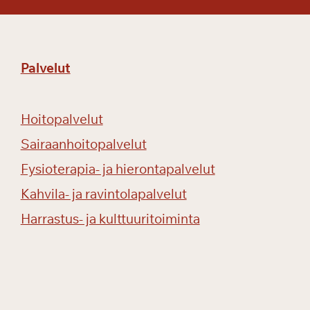
Palvelut
Hoitopalvelut
Sairaanhoitopalvelut
Fysioterapia- ja hierontapalvelut
Kahvila- ja ravintolapalvelut
Harrastus- ja kulttuuritoiminta