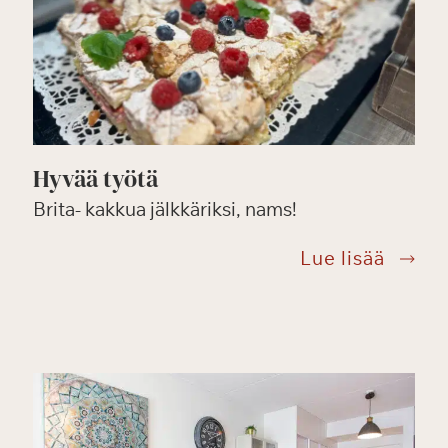
Hyvää työtä
Brita- kakkua jälkkäriksi, nams!
Hyvää
Lue lisää
työtä
ta
uspalvelumaksulla