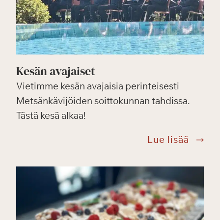
Kesän avajaiset
Vietimme kesän avajaisia perinteisesti
ekuvaukset
Metsänkävijöiden soittokunnan tahdissa.
Tästä kesä alkaa!
Kesän
Lue lisää
avajai