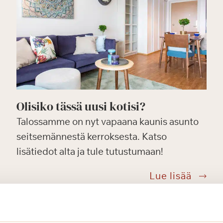
Olisiko tässä uusi kotisi?
Talossamme on nyt vapaana kaunis asunto
seitsemännestä kerroksesta. Katso
lisätiedot alta ja tule tutustumaan!
i
Olisik
Lue lisää
tässä
a
uusi
alinrannassa?
kotisi?