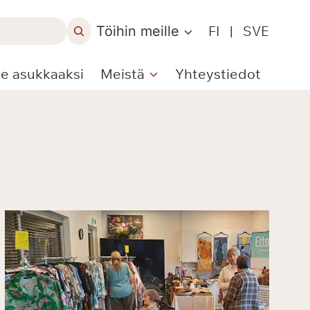
Töihin meille
FI
|
SVE
le asukkaaksi
Meistä
Yhteystiedot