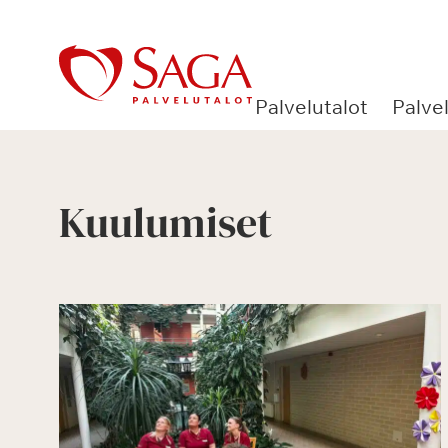
Siirry
sisältöön
Palvelutalot
Palve
Kuulumiset