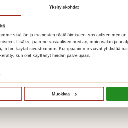
Yksityiskohdat
itä
mme sisällön ja mainosten räätälöimiseen, sosiaalisen median
iseen. Lisäksi jaamme sosiaalisen median, mainosalan ja analy
, miten käytät sivustoamme. Kumppanimme voivat yhdistää näitä t
n kerätty, kun olet käyttänyt heidän palvelujaan.
/
Fagotti soikoon X 3
invointi-
Fagott
Lue lisää
Muokkaa
päivän
soikoo
ttoa
X
3