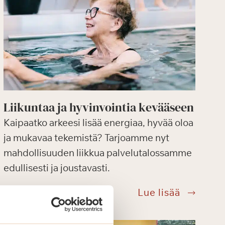
taianoma
konsertin
Munkkin
keskiviik
Liikuntaa ja hyvinvointia kevääseen
Kaipaatko arkeesi lisää energiaa, hyvää oloa
ja mukavaa tekemistä? Tarjoamme nyt
mahdollisuuden liikkua palvelutalossamme
edullisesti ja joustavasti.
o
Liikuntaa
Lue lisää
ja
hyvinvoin