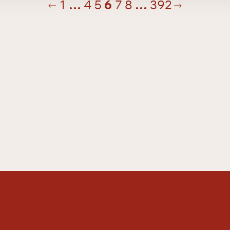
Edellinen
Seuraava
1
…
4
5
6
7
8
…
392
sivu
sivu