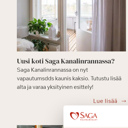
Uusi koti Saga Kanalinrannassa?
Saga Kanalinrannassa on nyt
vapautumsdds kaunis kaksio. Tutustu lisää
alta ja varaa yksityinen esittely!
Uus
Lue lisää
koti
Sag
Kan