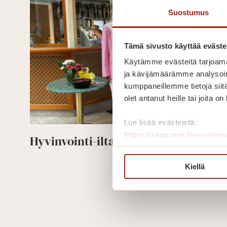
Suostumus
Tämä sivusto käyttää eväste
Käytämme evästeitä tarjoama
ja kävijämäärämme analysoim
kumppaneillemme tietoja siitä
olet antanut heille tai joita o
Lue lisää evästeistä:
https://sagacare.fi/evasteet
Hyvinvointi-iltapäivän viettoa
Hyv
Lue lisää
Kiellä
ilta
vie
Sivunavigointi