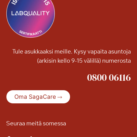
s
l
k
m
i
i
v
a
i
i
k
Tule asukkaaksi meille. Kysy vapaita asuntoja
k
(arkisin kello 9-15 välillä) numerosta
o
k
0800 06116
l
o
1
Oma SagaCare
3
–
m
Seuraa meitä somessa
y
ö