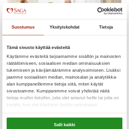
i
t
s
e
Suostumus
Yksityiskohdat
Tietoja
m
u
s
Tämä sivusto käyttää evästeitä
h
Käytämme evästeitä tarjoamamme sisällön ja mainosten
Esittelykierros
y
räätälöimiseen, sosiaalisen median ominaisuuksien
palvelutaloissamme joka
v
tukemiseen ja kävijämäärämme analysoimiseen. Lisäksi
i
keskiviikko klo 13 – myös kesällä
jaamme sosiaalisen median, mainosalan ja analytiikka-
n
alan kumppaneillemme tietoja siitä, miten käytät
v
Tervetuloa tutustumaan paikan päälle
sivustoamme. Kumppanimme voivat yhdistää näitä
o
keskiviikkoisin klo 13.
tietoja muihin tietoihin, joita olet antanut heille tai joita on
i
kerätty, kun olet käyttänyt heidän palvelujaan.
E
Lue lisää
n
s
n
Lue lisää evästeistä:
i
Salli kaikki
i
https://sagacare.fi/evasteet/