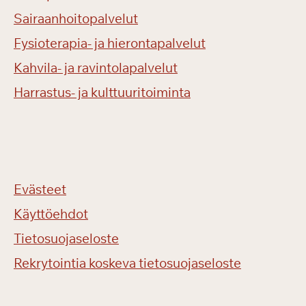
Sairaanhoitopalvelut
Fysioterapia- ja hierontapalvelut
Kahvila- ja ravintolapalvelut
Harrastus- ja kulttuuritoiminta
Evästeet
Käyttöehdot
Tietosuojaseloste
Rekrytointia koskeva tietosuojaseloste