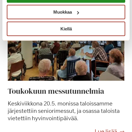
t
n
t
t
Muokkaa
e
u
l
k
Kiellä
y
e
k
n
i
a
e
r
r
o
s
Toukokuun messutunnelmia
p
a
Keskiviikkona 20.5. monissa taloissamme
l
järjestettiin seniorimessut, ja osassa taloista
v
vietettiin hyvinvointipäivää.
e
l
T
Lue lisää