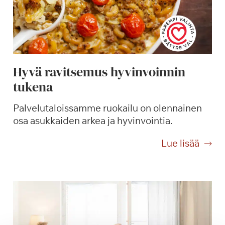
Hyvä ravitsemus hyvinvoinnin
tukena
Palvelutaloissamme ruokailu on olennainen
osa asukkaiden arkea ja hyvinvointia.
H
Lue lisää
y
v
ä
r
a
v