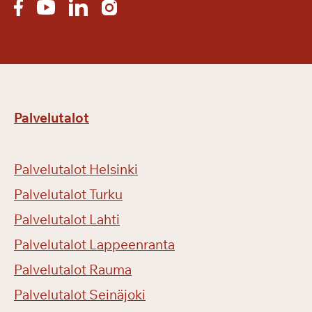
s
k
e
s
ä
l
l
Palvelutalot
ä
Palvelutalot Helsinki
Palvelutalot Turku
Palvelutalot Lahti
Palvelutalot Lappeenranta
Palvelutalot Rauma
Palvelutalot Seinäjoki