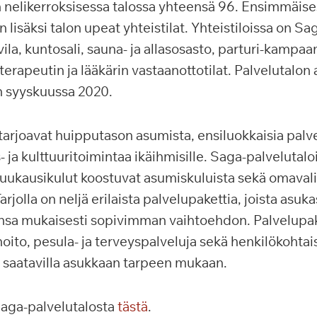
 nelikerroksisessa talossa yhteensä 96. Ensimmäise
isäksi talon upeat yhteistilat. Yhteistiloissa on Sa
vila, kuntosali, sauna- ja allasosasto, parturi-kampa
oterapeutin ja lääkärin vastaanottotilat. Palvelutalon 
n syyskuussa 2020.
tarjoavat huipputason asumista, ensiluokkaisia palve
s- ja kulttuuritoimintaa ikäihmisille. Saga-palvelutalo
uukausikulut koostuvat asumiskuluista sekä omavali
rjolla on neljä erilaista palvelupakettia, joista asuka
ensa mukaisesti sopivimman vaihtoehdon. Palvelupak
hoito, pesula- ja terveyspalveluja sekä henkilökohtai
 saatavilla asukkaan tarpeen mukaan.
Saga-palvelutalosta
tästä
.