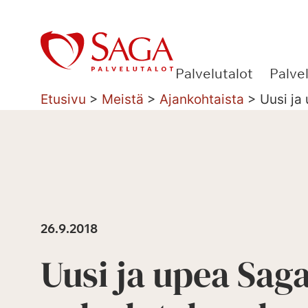
Siirry
sisältöön
Palvelutalot
Palve
Etusivu
>
Meistä
>
Ajankohtaista
>
Uusi ja
26.9.2018
Uusi ja upea Saga