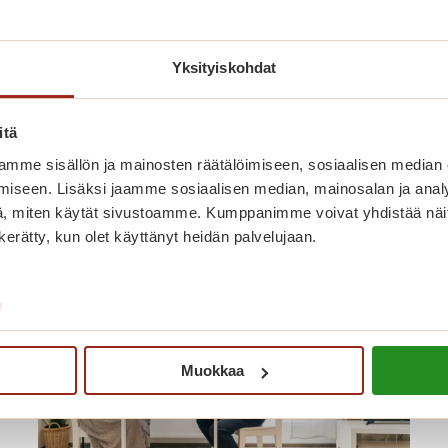
Yksityiskohdat
itä
nut myös näistä
mme sisällön ja mainosten räätälöimiseen, sosiaalisen median
iseen. Lisäksi jaamme sosiaalisen median, mainosalan ja analy
, miten käytät sivustoamme. Kumppanimme voivat yhdistää näitä t
n kerätty, kun olet käyttänyt heidän palvelujaan.
/
Muokkaa