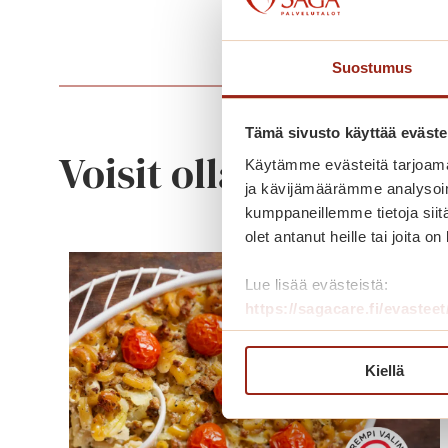
Suostumus
Tämä sivusto käyttää eväste
Voisit olla kiinnostu
Käytämme evästeitä tarjoama
ja kävijämäärämme analysoim
kumppaneillemme tietoja siitä
olet antanut heille tai joita o
Lue lisää evästeistä:
https://sagacare.fi/evasteet
Kiellä