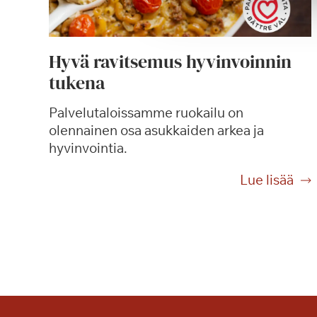
Hyvä ravitsemus hyvinvoinnin
tukena
Palvelutaloissamme ruokailu on
olennainen osa asukkaiden arkea ja
hyvinvointia.
H
Lue lisää
y
v
ä
r
a
v
i