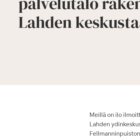
palvelutalo rake
Lahden keskust
Meillä on ilo ilmo
Lahden ydinkeskust
Fellmanninpuiston l