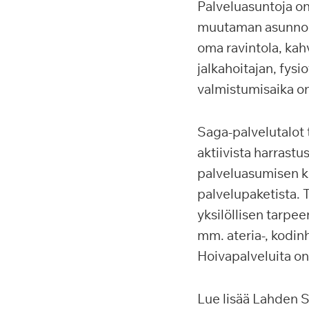
Palveluasuntoja on
muutaman asunnon l
oma ravintola, kah
jalkahoitajan, fysi
valmistumisaika o
Saga-palvelutalot 
aktiivista harrastu
palveluasumisen k
palvelupaketista. Ta
yksilöllisen tarpe
mm. ateria-, kodin
Hoivapalveluita on
Lue lisää Lahden 