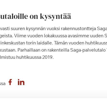
utaloille on kysyntää
asti suuren kysynnän vuoksi rakennustontteja Saga-
ngeista. Viime vuoden lokakuussa avasimme uuden S
nkeskustan torin laidalle. Tämän vuoden huhtikuuss
kustaan. Parhaillaan on rakenteilla Saga-palvelutalo
valmistuu huhtikuussa 2019.
ssa