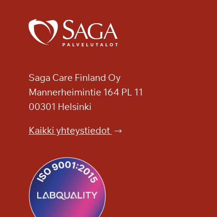
t
s
e
m
u
s
h
Saga Care Finland Oy
y
Mannerheimintie 164 PL 11
v
00301 Helsinki
i
n
Kaikki yhteystiedot
v
o
i
n
n
i
n