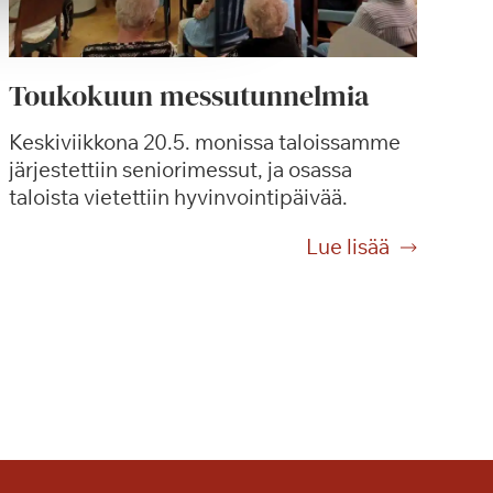
Toukokuun messutunnelmia
Keskiviikkona 20.5. monissa taloissamme
järjestettiin seniorimessut, ja osassa
taloista vietettiin hyvinvointipäivää.
T
Lue lisää
o
u
k
o
k
u
u
n
m