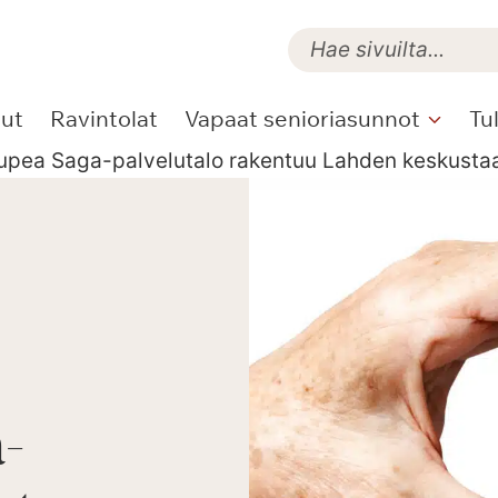
lut
Ravintolat
Vapaat senioriasunnot
Tu
 upea Saga-palvelutalo rakentuu Lahden keskusta
-