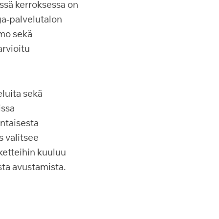
ssä kerroksessa on
ga-palvelutalon
amo sekä
arvioitu
luita sekä
issa
ntaisesta
s valitsee
etteihin kuuluu
sta avustamista.