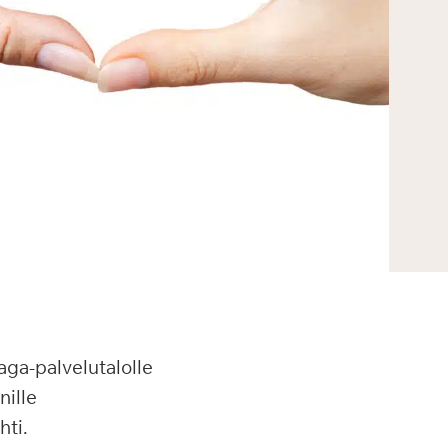
aga-palvelutalolle
nille
hti.