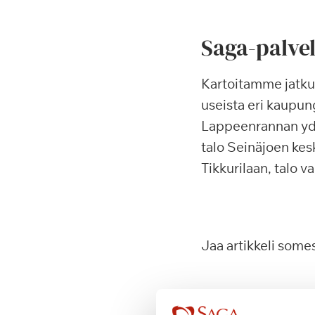
Saga-palvel
Kartoitamme jatkuv
useista eri kaupu
Lappeenrannan ydi
talo Seinäjoen kes
Tikkurilaan, talo 
Jaa artikkeli some