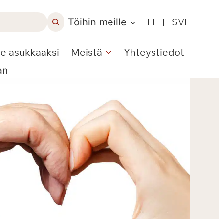
Töihin meille
FI
|
SVE
le asukkaaksi
Meistä
Yhteystiedot
an