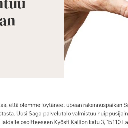
ntuu
aan
ittaa, että olemme löytäneet upean rakennuspaikan S
asta. Uusi Saga-palvelutalo valmistuu huippusijain
aidalle osoitteeseen Kyösti Kallion katu 3, 15110 La