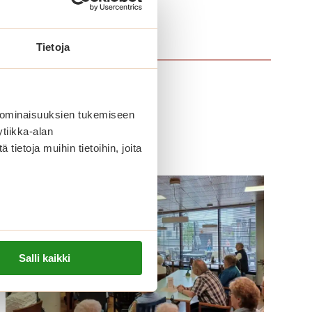
Tietoja
 ominaisuuksien tukemiseen
tiikka-alan
ietoja muihin tietoihin, joita
Salli kaikki