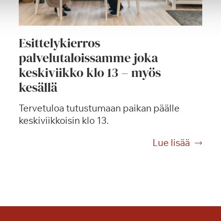
Esittelykierros
palvelutaloissamme joka
keskiviikko klo 13 – myös
kesällä
Tervetuloa tutustumaan paikan päälle
keskiviikkoisin klo 13.
E
Lue lisää
s
i
t
t
e
l