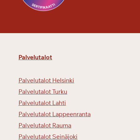
t
u
k
e
n
a
Palvelutalot
Palvelutalot Helsinki
Palvelutalot Turku
Palvelutalot Lahti
Palvelutalot Lappeenranta
Palvelutalot Rauma
Palvelutalot Seinäjoki