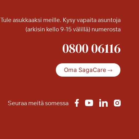
e
s
Tule asukkaaksi meille. Kysy vapaita asuntoja
s
(arkisin kello 9-15 välillä) numerosta
u
t
0800 06116
u
n
n
e
Oma SagaCare
l
m
i
a
Seuraa meitä somessa