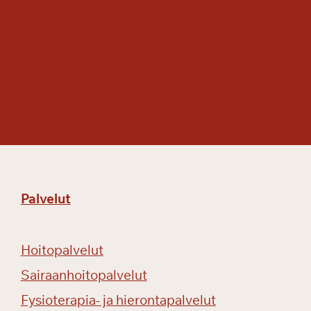
Palvelut
Hoitopalvelut
Sairaanhoitopalvelut
Fysioterapia- ja hierontapalvelut