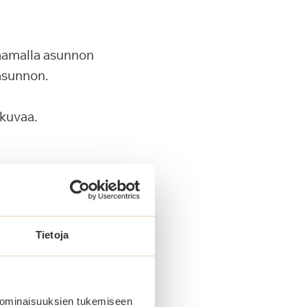
kaamalla asunnon
asunnon.
 kuvaa.
uilta.
Tietoja
 ominaisuuksien tukemiseen