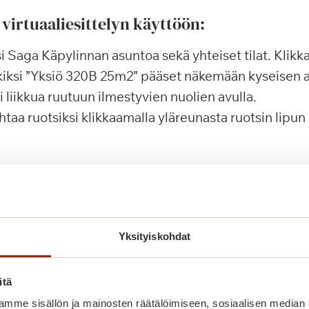
 virtuaaliesittelyn käyttöön:
isi Saga Käpylinnan asuntoa sekä yhteiset tilat. Klik
iksi ”Yksiö 320B 25m2” pääset näkemään kyseisen 
 liikkua ruutuun ilmestyvien nuolien avulla.
ihtaa ruotsiksi klikkaamalla yläreunasta ruotsin lipun
 vapaana olevat asunnot?
paat asunnot listauksen näet palvelutalon omilta siv
Yksityiskohdat
 Käpylinnan kotisivulle
itä
mme sisällön ja mainosten räätälöimiseen, sosiaalisen median