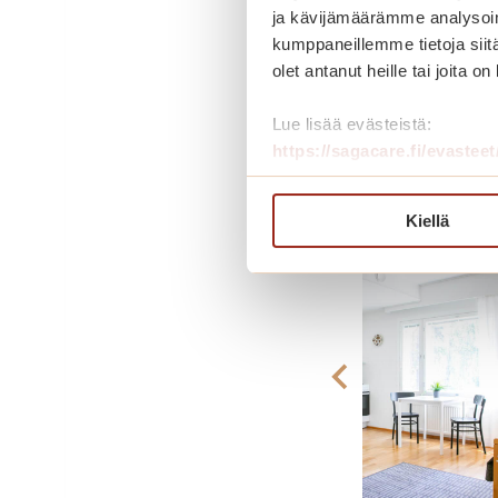
Soita ja kys
ja kävijämäärämme analysoim
kumppaneillemme tietoja siitä
Maksuton numero
olet antanut heille tai joita o
Lue lisää evästeistä:
https://sagacare.fi/evasteet
Kuvagaller
Kiellä