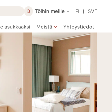
Töihin meille
FI
|
SVE
le asukkaaksi
Meistä
Yhteystiedot