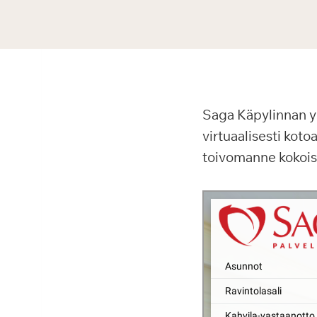
Saga Käpylinnan yh
virtuaalisesti koto
toivomanne kokoise