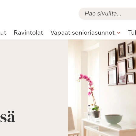
lut
Ravintolat
Vapaat senioriasunnot
Tu
ssä