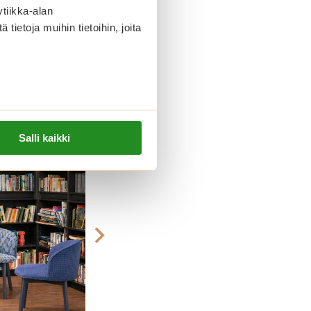
to jo nyt!
tiikka-alan
ietoja muihin tietoihin, joita
i
.
Salli kaikki