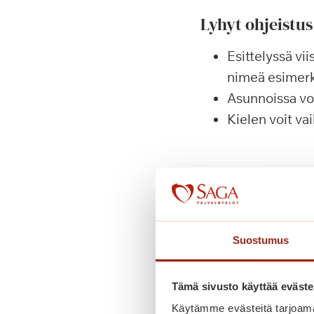
Lyhyt ohjeistus
Esittelyssä vi
nimeä esimerk
Asunnoissa voi
Kielen voit va
Mistä näen
Saga Käpylinnan va
Suostumus
Siirry tästä Saga
Tämä sivusto käyttää eväste
Käytämme evästeitä tarjoama