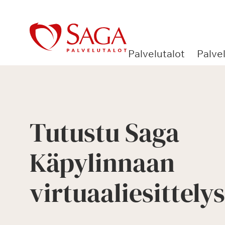
Siirry
sisältöön
Palvelutalot
Palve
Tutustu Saga
Käpylinnaan
virtuaaliesittely