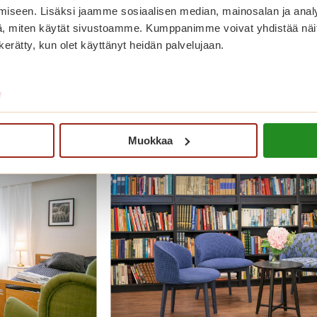
y lisää tai varaa mieleisesi asun
iseen. Lisäksi jaamme sosiaalisen median, mainosalan ja analy
, miten käytät sivustoamme. Kumppanimme voivat yhdistää näitä t
0800-06116
(ark. klo 9-15),
myynti.saga@sagacare.f
n kerätty, kun olet käyttänyt heidän palvelujaan.
/
ia
Muokkaa