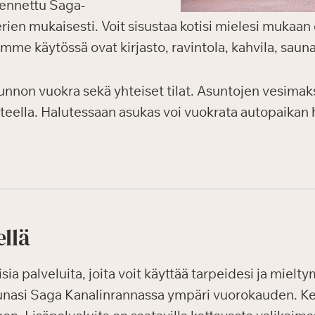
kennettu Saga-
rien mukaisesti. Voit sisustaa kotisi mielesi mukaan 
emme käytössä ovat kirjasto, ravintola, kahvila, saun
unnon vuokra sekä yhteiset tilat. Asuntojen vesima
teella. Halutessaan asukas voi vuokrata autopaikan
ellä
ia palveluita, joita voit käyttää tarpeidesi ja miel
unasi Saga Kanalinrannassa ympäri vuorokauden. K