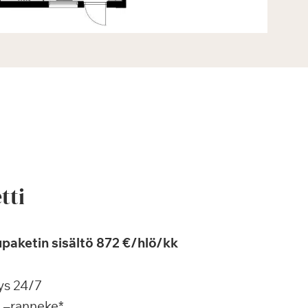
tti
paketin sisältö 872 €/hlö/kk
ys 24/7
a –ranneke*