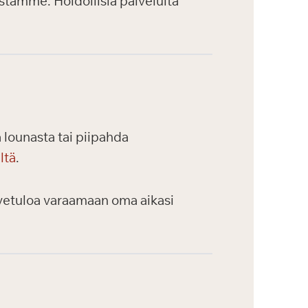
stamme. Hoidollisia palveluita
 lounasta tai piipahda
ltä
.
ervetuloa varaamaan oma aikasi