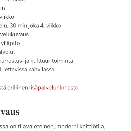
in
viikko
u, 30 min joka 4. viikko
alvelukuvaus
ylläpito
lvelut
rrastus- ja kulttuuritoiminta
 luettavissa kahvilassa
tä erillinen
lisäpalveluhinnasto
vaus
ssa on tilava eteinen, moderni keittiötila,