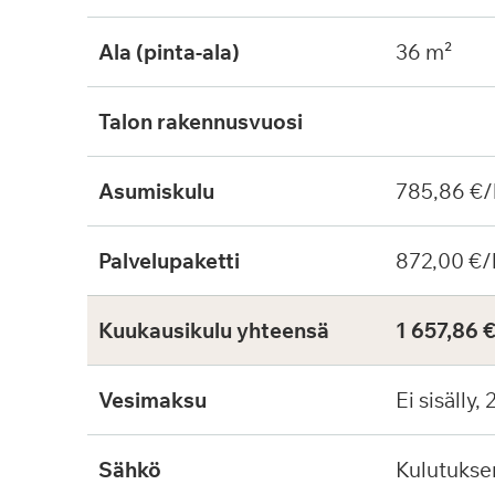
Ala (pinta-ala)
36 m²
Talon rakennusvuosi
Asumiskulu
785,86 €/
Palvelupaketti
872,00 €/
Kuukausikulu yhteensä
1 657,86 
Vesimaksu
Ei sisälly,
Sähkö
Kulutuks