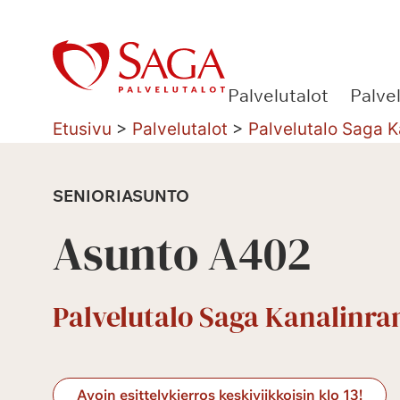
Siirry
sisältöön
Palvelutalot
Palve
Etusivu
>
Palvelutalot
>
Palvelutalo Saga 
SENIORIASUNTO
Asunto A402
Palvelutalo Saga Kanalinr
Avoin esittelykierros keskiviikkoisin klo 13!