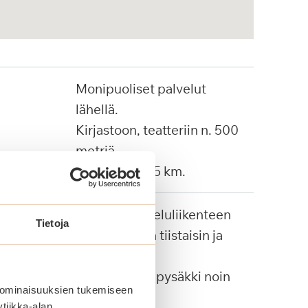
Monipuoliset palvelut
lähellä.
Kirjastoon, teatteriin n. 500
metriä.
Torille noin 1,5 km.
Rauman palveluliikenteen
Tietoja
auto kuljettaa tiistaisin ja
perjantaisin.
Paikallisbussipysäkki noin
 ominaisuuksien tukemiseen
100 metriä.
tiikka-alan