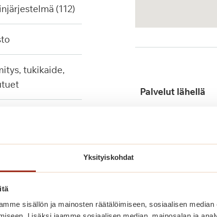
injärjestelmä (112)
sto
tuet
Palvelut lähellä
Yksityiskohdat
Julkinen liikenne
itä
mme sisällön ja mainosten räätälöimiseen, sosiaalisen median
iseen. Lisäksi jaamme sosiaalisen median, mainosalan ja analy