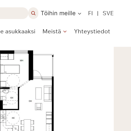
Töihin meille
FI
|
SVE
le asukkaaksi
Meistä
Yhteystiedot