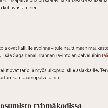
n. Lisäpalveluita on saatavilla kattavasta valikoima
ja kotiavustaminen.
ola ovat kaikille avoinna – tule nauttimaan maukasta
 lisää Saga Kanalinrannan ravintolan palveluihin
tää
lut ovat tarjolla myös ulkopuolisille asiakkaille. T
a parturi-kampaamopalveluihin.
 asumista ryhmäkodissa