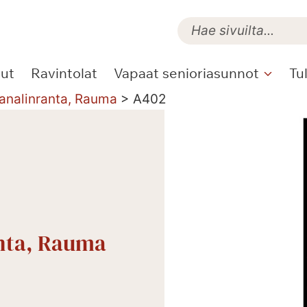
lut
Ravintolat
Vapaat senioriasunnot
Tu
Kanalinranta, Rauma
>
A402
anta, Rauma