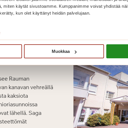
, miten käytät sivustoamme. Kumppanimme voivat yhdistää näitä t
n kerätty, kun olet käyttänyt heidän palvelujaan.
/
Muokkaa
itsee Rauman
avan kanavan vehreällä
sta kaksiota
nioriasunnoissa
vat lähellä. Saga
esteettömät