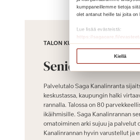
kumppaneillemme tietoja siitä
olet antanut heille tai joita o
Lue lisää evästeistä:
https://sagacare.fi/evasteet
TALON KUVAUS
Kiellä
Senioriasunnot
Palvelutalo Saga Kanalinranta sija
keskustassa, kaupungin halki virta
rannalla. Talossa on 80 parvekkeelli
ikäihmisille. Saga Kanalinrannan se
omatoiminen arki sujuu ja palvelut o
Kanalinrannan hyvin varustellut ja 