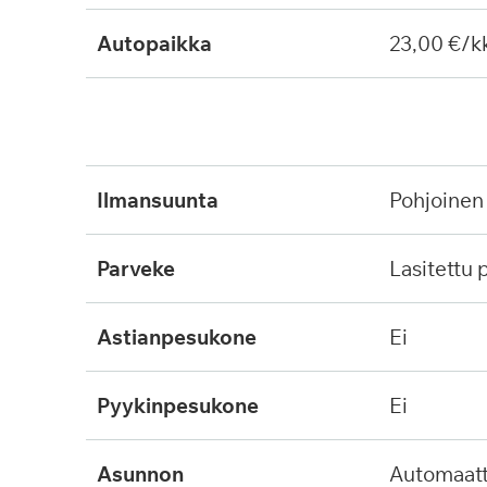
Autopaikka
23,00 €/k
ilmansuunta
pohjoinen
parveke
lasitettu
astianpesukone
ei
pyykinpesukone
ei
asunnon
automaattinen