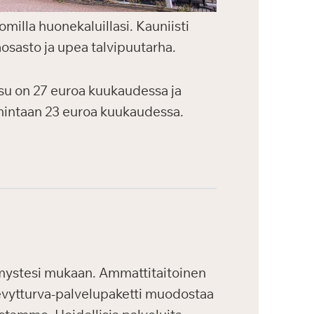
omilla huonekaluillasi. Kauniisti
aosasto ja upea talvipuutarha.
ksu on 27 euroa kuukaudessa ja
 hintaan 23 euroa kuukaudessa.
tymystesi mukaan. Ammattitaitoinen
evytturva-palvelupaketti muodostaa