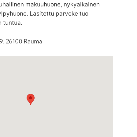
auhallinen makuuhuone, nykyaikainen
kylpyhuone. Lasitettu parveke tuo
n tuntua.
9
26100
Rauma