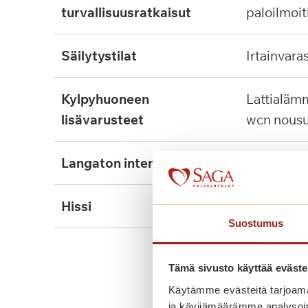
turvallisuusratkaisut
paloilmoit
säilytystilat
irtainvara
kylpyhuoneen
lattialämmitys, tukikaide,
lisävarusteet
wcn nousu
langaton internet
ei
hissi
kyllä, 4kpl
Suostumus
Tämä sivusto käyttää eväste
Käytämme evästeitä tarjoama
ja kävijämäärämme analysoim