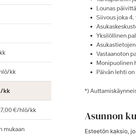
Lounas päivittä
Siivous joka 4. 
Asukaskeskustel
Yksilöllinen p
Asukastietojen 
kk
Vastaanoton pa
Monipuolinen ha
hlö/kk
Päivän lehti on
€/kk
*) Auttamiskäynneis
 27,00 €/hlö/kk
Asunnon ku
en mukaan
Esteetön kaksio, jo