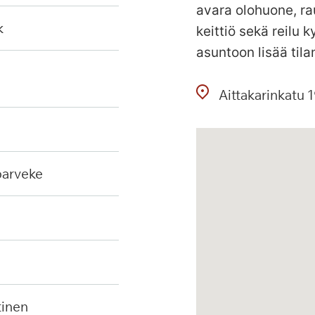
avara olohuone, r
k
keittiö sekä reilu 
asuntoon lisää tila
Aittakarinkatu
1
 parveke