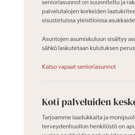
senioriasunnot on suunniteltu ja ra
palvelutalojen korkeiden laatukritee
sisustetuissa yleistiloissa asukkaid
Asuntojen asumiskuluun sisältyy as
sähkö laskutetaan kulutuksen perus
Katso vapaat senioriasunnot
Koti palveluiden kesk
Tarjoamme laadukkaita ja monipuolis
terveydenhuollon henkilöstö on ap