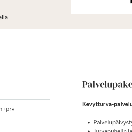
ella
Palvelupake
Kevytturva-palvelu
h+prv
Palvelupäivyst
Turvapuhelin j