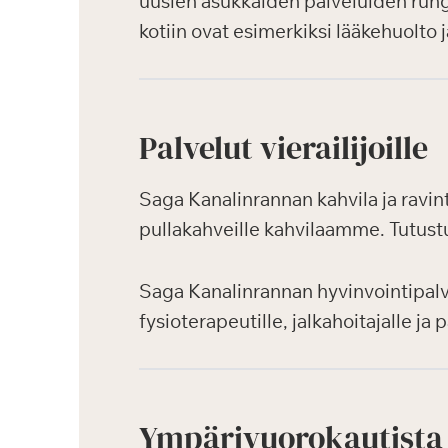
uusien asukkaiden palveluiden rungo
kotiin ovat esimerkiksi lääkehuolto 
Palvelut vierailijoille
Saga Kanalinrannan kahvila ja ravint
pullakahveille kahvilaamme. Tutustu
Saga Kanalinrannan hyvinvointipalve
fysioterapeutille, jalkahoitajalle j
Ympärivuorokautista