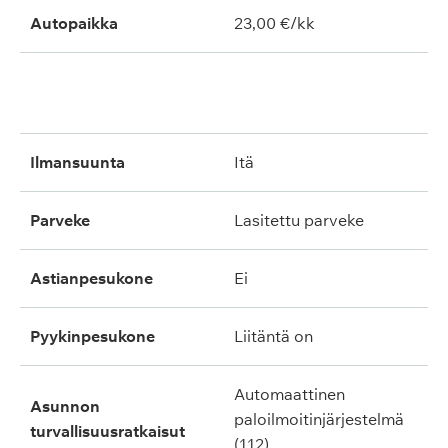
Autopaikka
23,00 €/kk
ilmansuunta
itä
parveke
lasitettu parveke
astianpesukone
ei
pyykinpesukone
liitäntä on
automaattinen
asunnon
paloilmoitinjärjestelmä
turvallisuusratkaisut
(112)