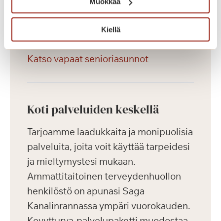
Muokkaa
asukas voi vuokrata autopaikan
hintaan 23 euroa kuukaudessa.
Kiellä
Katso vapaat senioriasunnot
Koti palveluiden keskellä
Tarjoamme laadukkaita ja monipuolisia
palveluita, joita voit käyttää tarpeidesi
ja mieltymystesi mukaan.
Ammattitaitoinen terveydenhuollon
henkilöstö on apunasi Saga
Kanalinrannassa ympäri vuorokauden.
Kevytturva-palvelupaketti muodostaa