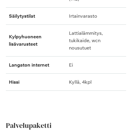
säilytystilat
irtainvarasto
lattialämmitys,
kylpyhuoneen
tukikaide, wcn
lisävarusteet
nousutuet
langaton internet
ei
hissi
kyllä, 4kpl
Palvelupaketti