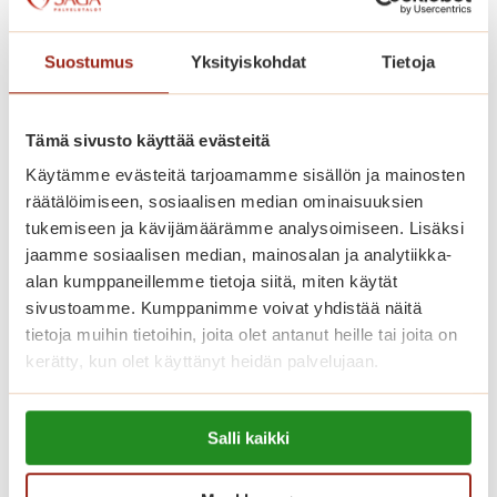
esteettömät senioriasunnot on
suunniteltu ja rakennettu Saga-
Suostumus
Yksityiskohdat
Tietoja
palvelutalojen korkeiden
laatukriteerien mukaisesti. Voit
Tämä sivusto käyttää evästeitä
sisustaa kotisi mielesi mukaan omilla
Käytämme evästeitä tarjoamamme sisällön ja mainosten
huonekaluillasi. Kauniisti sisustetuissa
räätälöimiseen, sosiaalisen median ominaisuuksien
yleistiloissa asukkaidemme käytössä
tukemiseen ja kävijämäärämme analysoimiseen. Lisäksi
ovat kirjasto, ravintola, kahvila,
jaamme sosiaalisen median, mainosalan ja analytiikka-
alan kumppaneillemme tietoja siitä, miten käytät
saunaosasto ja upea talvipuutarha.
sivustoamme. Kumppanimme voivat yhdistää näitä
tietoja muihin tietoihin, joita olet antanut heille tai joita on
Asuntojen asumiskuluun sisältyy
kerätty, kun olet käyttänyt heidän palvelujaan.
asunnon vuokra sekä yhteiset tilat.
Lue lisää evästeistä:
Asuntojen vesimaksu on 27 euroa
Salli kaikki
https://sagacare.fi/evasteet/
kuukaudessa ja sähkö laskutetaan
kulutuksen perusteella. Halutessaan