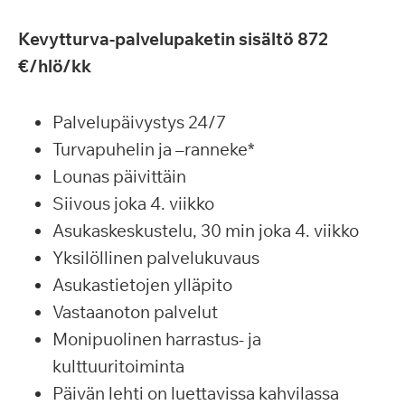
Kevytturva-palvelupaketin sisältö 872
€/hlö/kk
Palvelupäivystys 24/7
Turvapuhelin ja –ranneke*
Lounas päivittäin
Siivous joka 4. viikko
Asukaskeskustelu, 30 min joka 4. viikko
Yksilöllinen palvelukuvaus
Asukastietojen ylläpito
Vastaanoton palvelut
Monipuolinen harrastus- ja
kulttuuritoiminta
Päivän lehti on luettavissa kahvilassa