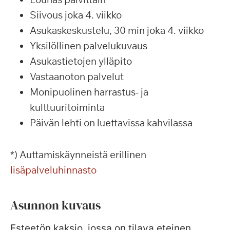
Siivous joka 4. viikko
Asukaskeskustelu, 30 min joka 4. viikko
Yksilöllinen palvelukuvaus
Asukastietojen ylläpito
Vastaanoton palvelut
Monipuolinen harrastus- ja
kulttuuritoiminta
Päivän lehti on luettavissa kahvilassa
*) Auttamiskäynneistä erillinen
lisäpalveluhinnasto
Asunnon kuvaus
Esteetön kaksio, jossa on tilava eteinen,