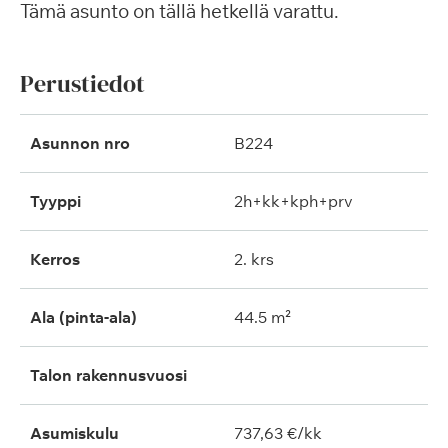
Tämä asunto on tällä hetkellä varattu.
Perustiedot
Asunnon nro
B224
Tyyppi
2h+kk+kph+prv
Kerros
2. krs
Ala (pinta-ala)
44.5 m²
Talon rakennusvuosi
Asumiskulu
737,63 €/kk