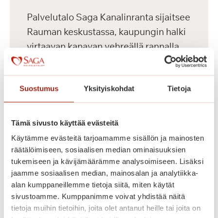
Palvelutalo Saga Kanalinranta sijaitsee
Rauman keskustassa, kaupungin halki
virtaavan kanavan vehreällä rannalla.
Talossa on 80 parvekkeellista kaksiota
ikäihmisille. Saga Kanalinrannan
Suostumus
Yksityiskohdat
Tietoja
senioriasunnoissa omatoiminen arki
sujuu ja palvelut ovat lähellä. Saga
Kanalinrannan hyvin varustellut ja
Tämä sivusto käyttää evästeitä
esteettömät senioriasunnot on
Käytämme evästeitä tarjoamamme sisällön ja mainosten
suunniteltu ja rakennettu Saga-
räätälöimiseen, sosiaalisen median ominaisuuksien
palvelutalojen korkeiden
tukemiseen ja kävijämäärämme analysoimiseen. Lisäksi
jaamme sosiaalisen median, mainosalan ja analytiikka-
laatukriteerien mukaisesti. Voit
alan kumppaneillemme tietoja siitä, miten käytät
sisustaa kotisi mielesi mukaan omilla
sivustoamme. Kumppanimme voivat yhdistää näitä
huonekaluillasi. Kauniisti sisustetuissa
tietoja muihin tietoihin, joita olet antanut heille tai joita on