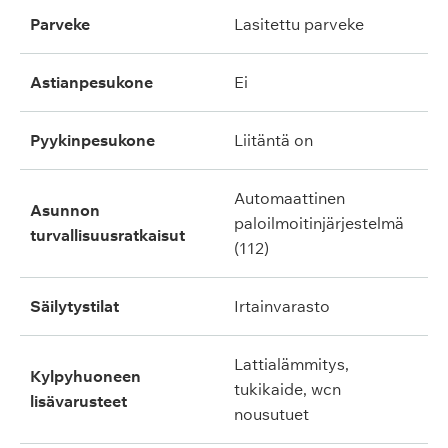
parveke
lasitettu parveke
astianpesukone
ei
pyykinpesukone
liitäntä on
automaattinen
asunnon
paloilmoitinjärjestelmä
turvallisuusratkaisut
(112)
säilytystilat
irtainvarasto
lattialämmitys,
kylpyhuoneen
tukikaide, wcn
lisävarusteet
nousutuet