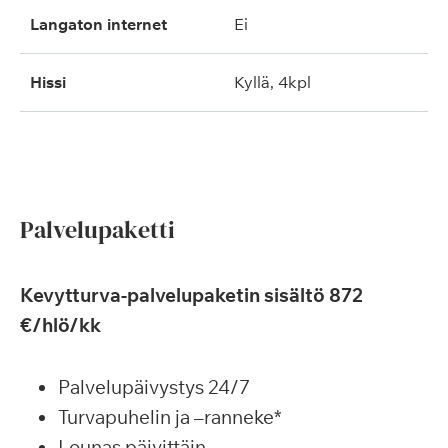
langaton internet
ei
hissi
kyllä, 4kpl
Palvelupaketti
Kevytturva-palvelupaketin sisältö 872
€/hlö/kk
Palvelupäivystys 24/7
Turvapuhelin ja –ranneke*
Lounas päivittäin