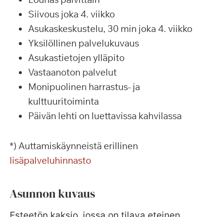
Siivous joka 4. viikko
Asukaskeskustelu, 30 min joka 4. viikko
Yksilöllinen palvelukuvaus
Asukastietojen ylläpito
Vastaanoton palvelut
Monipuolinen harrastus- ja
kulttuuritoiminta
Päivän lehti on luettavissa kahvilassa
*) Auttamiskäynneistä erillinen
lisäpalveluhinnasto
Asunnon kuvaus
Esteetön kaksio, jossa on tilava eteinen,