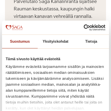
Palvelutalo Saga Kanalinranta sijaitsee
Rauman keskustassa, kaupungin halki
virtaavan kanavan vehreällä rannalla.
Talossa on 80 parvekkeellista kaksiota
ikäihmisille. Saga Kanalinrannan
senioriasunnoissa omatoiminen arki
Suostumus
Yksityiskohdat
Tietoja
sujuu ja palvelut ovat lähellä. Saga
Kanalinrannan hyvin varustellut ja
Tämä sivusto käyttää evästeitä
esteettömät senioriasunnot on
Käytämme evästeitä tarjoamamme sisällön ja mainosten
suunniteltu ja rakennettu Saga-
räätälöimiseen, sosiaalisen median ominaisuuksien
palvelutalojen korkeiden
tukemiseen ja kävijämäärämme analysoimiseen. Lisäksi
laatukriteerien mukaisesti. Voit
jaamme sosiaalisen median, mainosalan ja analytiikka-
sisustaa kotisi mielesi mukaan omilla
alan kumppaneillemme tietoja siitä, miten käytät
sivustoamme. Kumppanimme voivat yhdistää näitä
huonekaluillasi. Kauniisti sisustetuissa
tietoja muihin tietoihin, joita olet antanut heille tai joita on
yleistiloissa asukkaidemme käytössä
kerätty, kun olet käyttänyt heidän palvelujaan.