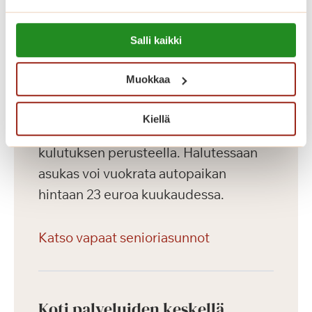
ovat kirjasto, ravintola, kahvila,
saunaosasto ja upea talvipuutarha.
Lue lisää evästeistä:
Salli kaikki
https://sagacare.fi/evasteet/
Asuntojen asumiskuluun sisältyy
Muokkaa
asunnon vuokra sekä yhteiset tilat.
Asuntojen vesimaksu on 27 euroa
Kiellä
kuukaudessa ja sähkö laskutetaan
kulutuksen perusteella. Halutessaan
asukas voi vuokrata autopaikan
hintaan 23 euroa kuukaudessa.
Katso vapaat senioriasunnot
Koti palveluiden keskellä