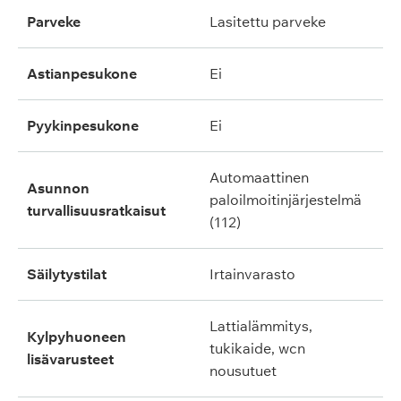
parveke
lasitettu parveke
astianpesukone
ei
pyykinpesukone
ei
automaattinen
asunnon
paloilmoitinjärjestelmä
turvallisuusratkaisut
(112)
säilytystilat
irtainvarasto
lattialämmitys,
kylpyhuoneen
tukikaide, wcn
lisävarusteet
nousutuet