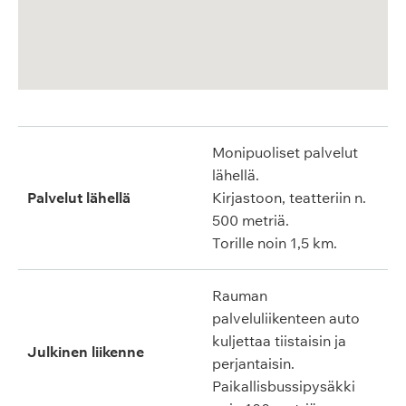
Monipuoliset palvelut
lähellä.
Palvelut lähellä
Kirjastoon, teatteriin n.
500 metriä.
Torille noin 1,5 km.
Rauman
palveluliikenteen auto
kuljettaa tiistaisin ja
Julkinen liikenne
perjantaisin.
Paikallisbussipysäkki