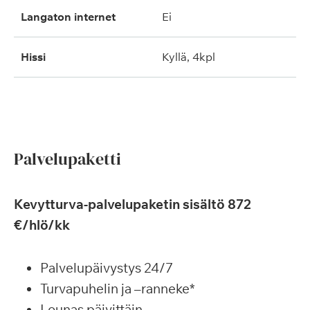
langaton internet
ei
hissi
kyllä, 4kpl
Palvelupaketti
Kevytturva-palvelupaketin sisältö 872
€/hlö/kk
Palvelupäivystys 24/7
Turvapuhelin ja –ranneke*
Lounas päivittäin