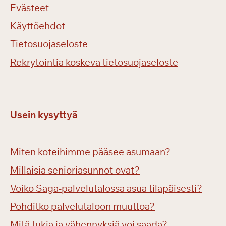
Evästeet
Käyttöehdot
Tietosuojaseloste
Rekrytointia koskeva tietosuojaseloste
Usein kysyttyä
Miten koteihimme pääsee asumaan?
Millaisia senioriasunnot ovat?
Voiko Saga-palvelutalossa asua tilapäisesti?
Pohditko palvelutaloon muuttoa?
Mitä tukia ja vähennyksiä voi saada?