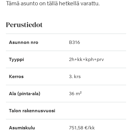
Tämä asunto on tällä hetkellä varattu.
Perustiedot
Asunnon nro
B316
Tyyppi
2h+kk+kph+prv
Kerros
3. krs
Ala (pinta-ala)
36 m²
Talon rakennusvuosi
Asumiskulu
751,58 €/kk