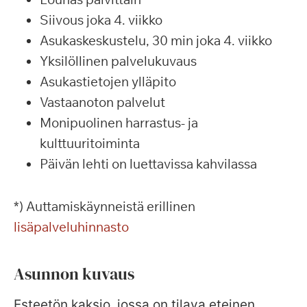
Siivous joka 4. viikko
Asukaskeskustelu, 30 min joka 4. viikko
Yksilöllinen palvelukuvaus
Asukastietojen ylläpito
Vastaanoton palvelut
Monipuolinen harrastus- ja
kulttuuritoiminta
Päivän lehti on luettavissa kahvilassa
*) Auttamiskäynneistä erillinen
lisäpalveluhinnasto
Asunnon kuvaus
Esteetön kaksio, jossa on tilava eteinen,