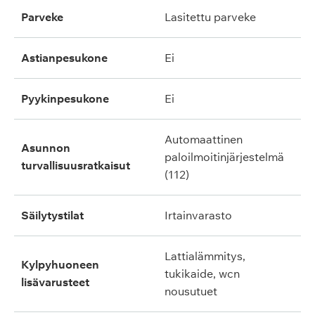
parveke
lasitettu parveke
astianpesukone
ei
pyykinpesukone
ei
automaattinen
asunnon
paloilmoitinjärjestelmä
turvallisuusratkaisut
(112)
säilytystilat
irtainvarasto
lattialämmitys,
kylpyhuoneen
tukikaide, wcn
lisävarusteet
nousutuet