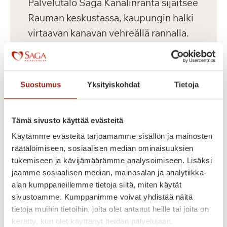
Palvelutalo Saga Kanalinranta sijaitsee
Rauman keskustassa, kaupungin halki
virtaavan kanavan vehreällä rannalla.
Talossa on 80 parvekkeellista kaksiota
ikäihmisille. Saga Kanalinrannan
senioriasunnoissa omatoiminen arki
Suostumus
Yksityiskohdat
Tietoja
sujuu ja palvelut ovat lähellä. Saga
Kanalinrannan hyvin varustellut ja
Tämä sivusto käyttää evästeitä
esteettömät senioriasunnot on
Käytämme evästeitä tarjoamamme sisällön ja mainosten
suunniteltu ja rakennettu Saga-
räätälöimiseen, sosiaalisen median ominaisuuksien
palvelutalojen korkeiden
tukemiseen ja kävijämäärämme analysoimiseen. Lisäksi
laatukriteerien mukaisesti. Voit
jaamme sosiaalisen median, mainosalan ja analytiikka-
sisustaa kotisi mielesi mukaan omilla
alan kumppaneillemme tietoja siitä, miten käytät
sivustoamme. Kumppanimme voivat yhdistää näitä
huonekaluillasi. Kauniisti sisustetuissa
tietoja muihin tietoihin, joita olet antanut heille tai joita on
yleistiloissa asukkaidemme käytössä
kerätty, kun olet käyttänyt heidän palvelujaan.