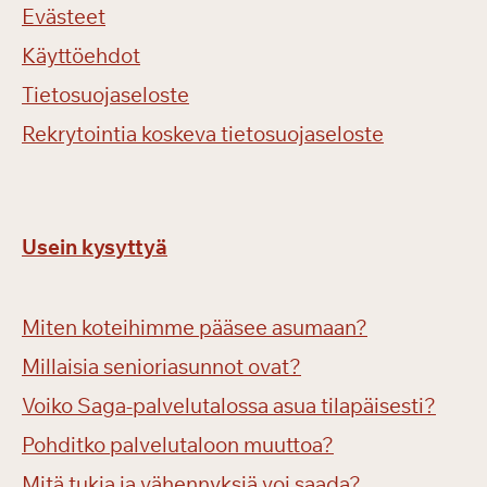
Evästeet
Käyttöehdot
Tietosuojaseloste
Rekrytointia koskeva tietosuojaseloste
Usein kysyttyä
Miten koteihimme pääsee asumaan?
Millaisia senioriasunnot ovat?
Voiko Saga-palvelutalossa asua tilapäisesti?
Pohditko palvelutaloon muuttoa?
Mitä tukia ja vähennyksiä voi saada?