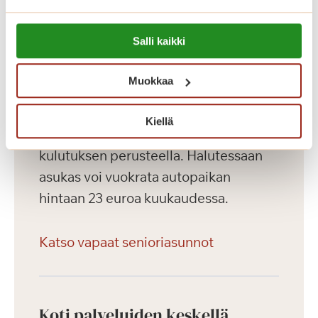
ovat kirjasto, ravintola, kahvila,
saunaosasto ja upea talvipuutarha.
Lue lisää evästeistä:
Salli kaikki
https://sagacare.fi/evasteet/
Asuntojen asumiskuluun sisältyy
Muokkaa
asunnon vuokra sekä yhteiset tilat.
Asuntojen vesimaksu on 27 euroa
Kiellä
kuukaudessa ja sähkö laskutetaan
kulutuksen perusteella. Halutessaan
asukas voi vuokrata autopaikan
hintaan 23 euroa kuukaudessa.
Katso vapaat senioriasunnot
Koti palveluiden keskellä