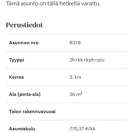
Tämä asunto on tällä hetkellä varattu.
Perustiedot
Asunnon nro
B318
Tyyppi
2h+kk+kph+prv
Kerros
3. krs
Ala (pinta-ala)
36 m²
Talon rakennusvuosi
Asumiskulu
770,37 €/kk