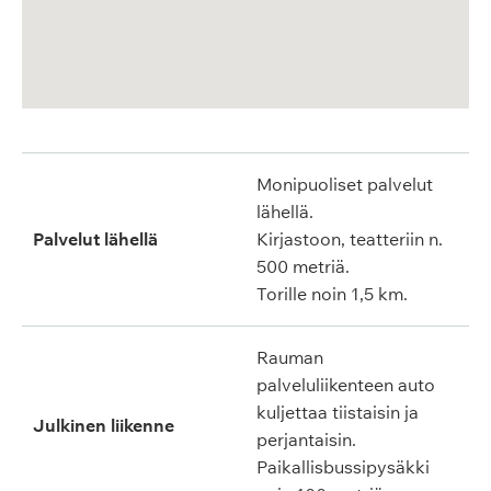
Monipuoliset palvelut
lähellä.
Palvelut lähellä
Kirjastoon, teatteriin n.
500 metriä.
Torille noin 1,5 km.
Rauman
palveluliikenteen auto
kuljettaa tiistaisin ja
Julkinen liikenne
perjantaisin.
Paikallisbussipysäkki