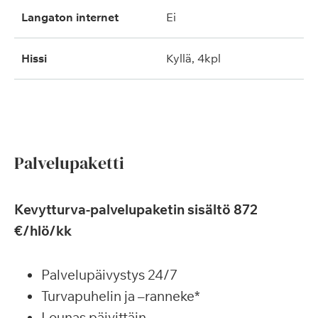
langaton internet
ei
hissi
kyllä, 4kpl
Palvelupaketti
Kevytturva-palvelupaketin sisältö 872
€/hlö/kk
Palvelupäivystys 24/7
Turvapuhelin ja –ranneke*
Lounas päivittäin